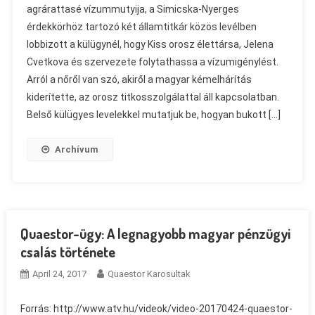
agrárattasé vízummutyija, a Simicska-Nyerges
érdekkörhöz tartozó két államtitkár közös levélben
lobbizott a külügynél, hogy Kiss orosz élettársa, Jelena
Cvetkova és szervezete folytathassa a vízumigénylést.
Arról a nőről van szó, akiről a magyar kémelhárítás
kiderítette, az orosz titkosszolgálattal áll kapcsolatban.
Belső külügyes levelekkel mutatjuk be, hogyan bukott […]
Archívum
Quaestor-ügy: A legnagyobb magyar pénzügyi
csalás története
April 24, 2017
Quaestor Karosultak
Forrás: http://www.atv.hu/videok/video-20170424-quaestor-