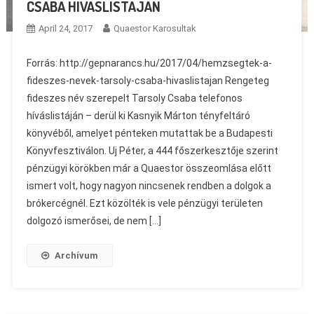
CSABA HÍVÁSLISTÁJÁN
April 24, 2017
Quaestor Karosultak
Forrás: http://gepnarancs.hu/2017/04/hemzsegtek-a-
fideszes-nevek-tarsoly-csaba-hivaslistajan Rengeteg
fideszes név szerepelt Tarsoly Csaba telefonos
híváslistáján – derül ki Kasnyik Márton tényfeltáró
könyvéből, amelyet pénteken mutattak be a Budapesti
Könyvfesztiválon. Uj Péter, a 444 főszerkesztője szerint
pénzügyi körökben már a Quaestor összeomlása előtt
ismert volt, hogy nagyon nincsenek rendben a dolgok a
brókercégnél. Ezt közölték is vele pénzügyi területen
dolgozó ismerősei, de nem […]
Archívum