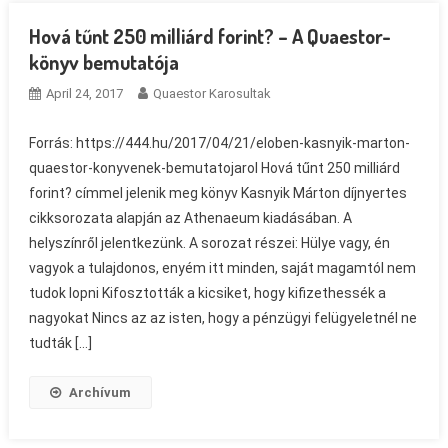
Hová tűnt 250 milliárd forint? – A Quaestor-
könyv bemutatója
April 24, 2017
Quaestor Karosultak
Forrás: https://444.hu/2017/04/21/eloben-kasnyik-marton-
quaestor-konyvenek-bemutatojarol Hová tűnt 250 milliárd
forint? címmel jelenik meg könyv Kasnyik Márton díjnyertes
cikksorozata alapján az Athenaeum kiadásában. A
helyszínről jelentkezünk. A sorozat részei: Hülye vagy, én
vagyok a tulajdonos, enyém itt minden, saját magamtól nem
tudok lopni Kifosztották a kicsiket, hogy kifizethessék a
nagyokat Nincs az az isten, hogy a pénzügyi felügyeletnél ne
tudták […]
Archívum