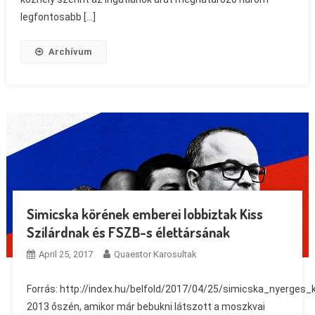
legfontosabb […]
Archívum
Simicska körének emberei lobbiztak Kiss
Szilárdnak és FSZB-s élettársának
April 25, 2017
Quaestor Karosultak
Forrás: http://index.hu/belfold/2017/04/25/simicska_nyerges
2013 őszén, amikor már bebukni látszott a moszkvai