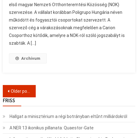
első magyar Nemzeti Otthonteremtési Közösség (NOK)
szervezése. A vállalat korábban Poligrupo Hungária néven
működött és fogyasztói csoportokat szervezett. A
szervező cég a várakozásoknak megfelelően a Carion
Csoporthoz kötődik, amelyre a NOK-ról szóló jogszabályt is
szabták. A […]
Archívum
Posts
Older posts
navigation
FRISS
Hallgat a minisztérium a régi botrányban eltűnt milliárdokról
A NER 13 ikonikus pillanata: Quaestor-Gate