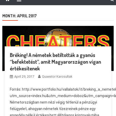
MONTH:
APRIL 2017
Bréking! A németek betiltották a gyanús
“befektetést”, amit Magyarországon vígan
értékesítenek
April 29, 2017
Quaestor Karosultak
Forrás: http://www.portfolio.hu/vallalatok/it/breking_a_nem
utm_source=index.hu&utm_medium=doboz&utm_campaign=li
Németországban nem nézi végig tétlenül a pénzügyi
felügyelet, ahogyan németek tízezreinek pénze egy
engedély nélkül értékesített állítólagos kriptovalutába