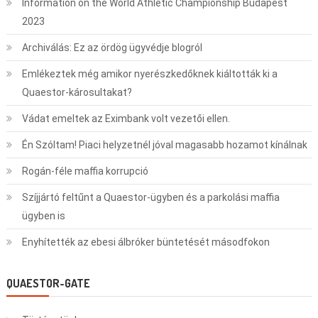
Information on the World Athletic Championship Budapest
2023
Archiválás: Ez az ördög ügyvédje blogról
Emlékeztek még amikor nyerészkedőknek kiáltották ki a
Quaestor-károsultakat?
Vádat emeltek az Eximbank volt vezetői ellen.
Én Szóltam! Piaci helyzetnél jóval magasabb hozamot kínálnak
Rogán-féle maffia korrupció
Szíjjártó feltűnt a Quaestor-ügyben és a parkolási maffia
ügyben is
Enyhítették az ebesi álbróker büntetését másodfokon
QUAESTOR-GATE