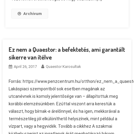
Archívum
Ez nem a Quaestor: a befektetés, ami garantált
sikerre van ítélve
April 26, 2017
Quaestor Karosultak
Forrás: https://www.penzcentrum.hu/otthon/ez_nem_a_quaesto
Lakáspiaci szempontból sok esetben magának az
utcanévnek is komoly jelentősége van – állapítottuk meg
korábbi elemzésünkben. Ezúttal viszont arra kerestük a
választ, hogy bírnak-e árelőnnyel, és ha igen, mekkorával a
természetileg jól elkülöníthető helyszínek, mint például a
vízpart, vagy a hegyvidék. Tovább a cikkhez A szakmai
közhely szerint az ingatlanok árát meghatározó három