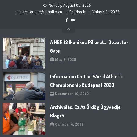
Skip
Sunday, August 09, 2026
to
quaestorgate@gmail.com
Facebook
Választás 2022
content
A NER 13 Ikonikus Pillanata: Quaestor-
Gate
May 8, 2020
Information On The World Athletic
Championship Budapest 2023
December 10, 2019
Archiválás: Ez Az Ördög Ügyvédje
Blogról
October 6, 2019