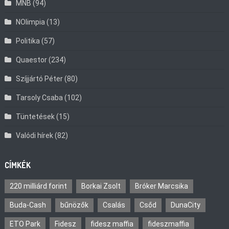
MNB
(94)
NOlimpia
(13)
Politika
(57)
Quaestor
(234)
Szíjjártó Péter
(80)
Tarsoly Csaba
(102)
Tüntetések
(15)
Valódi hírek
(82)
CÍMKÉK
220 milliárd forint
Borkai Zsolt
Bróker Marcsika
Buda-Cash
bűnözők
Csalás
Csőd
DunaCity
ETO Park
Fidesz
fidesz maffia
fideszmaffia