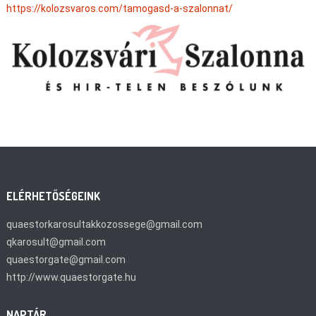
https://kolozsvaros.com/tamogasd-a-szalonnat/
ELÉRHETŐSÉGEINK
quaestorkarosultakkozossege@gmail.com
qkarosult@gmail.com
quaestorgate@gmail.com
http://www.quaestorgate.hu
NAPTÁR