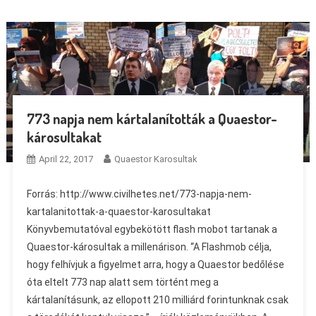
773 napja nem kártalanították a Quaestor-
károsultakat
April 22, 2017
Quaestor Karosultak
Forrás: http://www.civilhetes.net/773-napja-nem-
kartalanitottak-a-quaestor-karosultakat
Könyvbemutatóval egybekötött flash mobot tartanak a
Quaestor-károsultak a millenárison. “A Flashmob célja,
hogy felhívjuk a figyelmet arra, hogy a Quaestor bedőlése
óta eltelt 773 nap alatt sem történt meg a
kártalanításunk, az ellopott 210 milliárd forintunknak csak