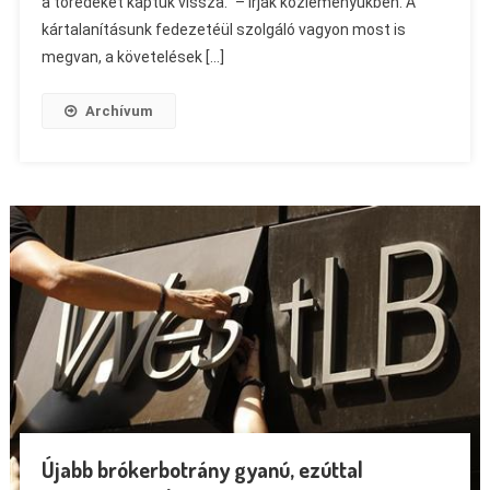
a töredékét kaptuk vissza.” – írják közleményükben. A
kártalanításunk fedezetéül szolgáló vagyon most is
megvan, a követelések […]
Archívum
Újabb brókerbotrány gyanú, ezúttal