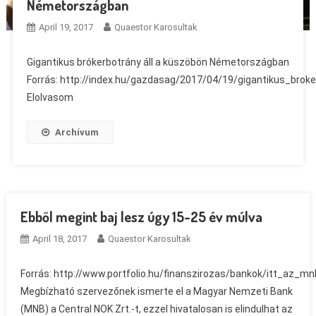
Németországban
April 19, 2017
Quaestor Karosultak
Gigantikus brókerbotrány áll a küszöbön Németországban
Forrás: http://index.hu/gazdasag/2017/04/19/gigantikus_bro
Elolvasom
Archívum
Ebből megint baj lesz úgy 15-25 év múlva
April 18, 2017
Quaestor Karosultak
Forrás: http://www.portfolio.hu/finanszirozas/bankok/itt_az_m
Megbízható szervezőnek ismerte el a Magyar Nemzeti Bank
(MNB) a Central NOK Zrt.-t, ezzel hivatalosan is elindulhat az