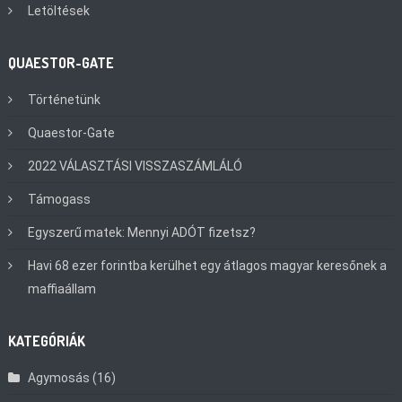
Letöltések
QUAESTOR-GATE
Történetünk
Quaestor-Gate
2022 VÁLASZTÁSI VISSZASZÁMLÁLÓ
Támogass
Egyszerű matek: Mennyi ADÓT fizetsz?
Havi 68 ezer forintba kerülhet egy átlagos magyar keresőnek a
maffiaállam
KATEGÓRIÁK
Agymosás
(16)