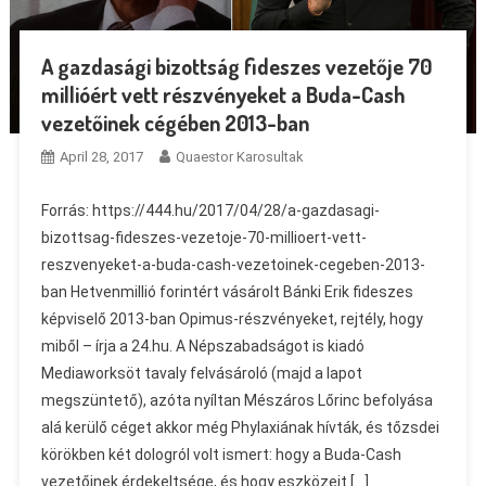
A gazdasági bizottság fideszes vezetője 70
millióért vett részvényeket a Buda-Cash
vezetőinek cégében 2013-ban
April 28, 2017
Quaestor Karosultak
Forrás: https://444.hu/2017/04/28/a-gazdasagi-
bizottsag-fideszes-vezetoje-70-millioert-vett-
reszvenyeket-a-buda-cash-vezetoinek-cegeben-2013-
ban Hetvenmillió forintért vásárolt Bánki Erik fideszes
képviselő 2013-ban Opimus-részvényeket, rejtély, hogy
miből – írja a 24.hu. A Népszabadságot is kiadó
Mediaworksöt tavaly felvásároló (majd a lapot
megszüntető), azóta nyíltan Mészáros Lőrinc befolyása
alá kerülő céget akkor még Phylaxiának hívták, és tőzsdei
körökben két dologról volt ismert: hogy a Buda-Cash
vezetőinek érdekeltsége, és hogy eszközeit […]