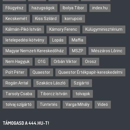
Főügyész
hazugságok
Ibolya Tibor
index.hu
Kecskemét
Kiss Szilárd
korrupció
Kálmán-Pikó István
Kámory Ferenc
Külügyminisztérium
letelepedési kötvény
Lopás
Maffia
Magyar Nemzeti Kereskedőház
MSZP
Mészáros Lőrinc
Nem Hagyjuk
O1G
Orbán Viktor
Orosz
Polt Péter
Quaestor
Quaestor Értékpapír-kereskedelmi
Rogán Antal
Szakács László
Szijjártó
Tarsoly Csaba
Tiborcz István
tolvajok
tolvaj szíjjártó
Tüntetés
Varga Mihály
Videó
TÁMOGASD A 444.HU-T!