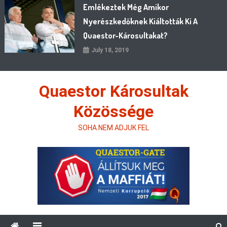
Emlékeztek Még Amikor
Nyerészkedőknek Kiáltották Ki A
Quaestor-Károsultakat?
July 18, 2019
Quaestor Károsultak
Közössége
SOHA NEM ADJUK FEL