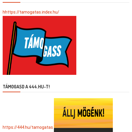
hhttps://tamogatas.index.hu/
TÁMOGASD A 444.HU-T!
https://444.hu/tamogatas