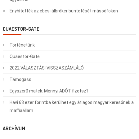
Enyhítették az ebesi álbróker büntetését másodfokon
QUAESTOR-GATE
Történetünk
Quaestor-Gate
2022 VÁLASZTÁSI VISSZASZÁMLÁLÓ
Támogass
Egyszerű matek: Mennyi ADÓT fizetsz?
Havi 68 ezer forintba kerülhet egy átlagos magyar keresőnek a
maffiaállam
ARCHÍVUM