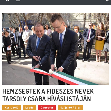
HEMZSEGTEK A FIDESZES NEVEK
TARSOLY CSABA HÍVÁSLISTÁJÁN
Korrupció
Lopás
Quaestor
Szíjjártó Péter