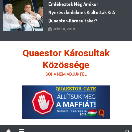
Emlékeztek Még Amikor
Nyerészkedőknek Kiáltották Ki A
Quaestor-Károsultakat?
July 18, 2019
Quaestor Károsultak
Közössége
SOHA NEM ADJUK FEL