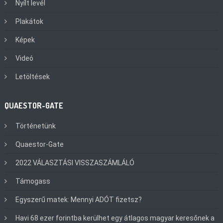
Nyílt levél
Plakátok
Képek
Videó
Letöltések
QUAESTOR-GATE
Történetünk
Quaestor-Gate
2022 VÁLASZTÁSI VISSZASZÁMLÁLÓ
Támogass
Egyszerű matek: Mennyi ADÓT fizetsz?
Havi 68 ezer forintba kerülhet egy átlagos magyar keresőnek a