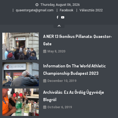
Skip
Thursday, August 06, 2026
to
quaestorgate@gmail.com
Facebook
Választás 2022
content
A NER 13 Ikonikus Pillanata: Quaestor-
Gate
May 8, 2020
Information On The World Athletic
Championship Budapest 2023
December 10, 2019
Archiválás: Ez Az Ördög Ügyvédje
Blogról
October 6, 2019