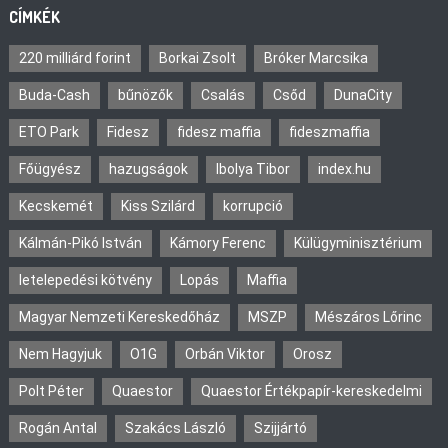
CÍMKÉK
220 milliárd forint
Borkai Zsolt
Bróker Marcsika
Buda-Cash
bűnözők
Csalás
Csőd
DunaCity
ETO Park
Fidesz
fidesz maffia
fideszmaffia
Főügyész
hazugságok
Ibolya Tibor
index.hu
Kecskemét
Kiss Szilárd
korrupció
Kálmán-Pikó István
Kámory Ferenc
Külügyminisztérium
letelepedési kötvény
Lopás
Maffia
Magyar Nemzeti Kereskedőház
MSZP
Mészáros Lőrinc
Nem Hagyjuk
O1G
Orbán Viktor
Orosz
Polt Péter
Quaestor
Quaestor Értékpapír-kereskedelmi
Rogán Antal
Szakács László
Szijjártó