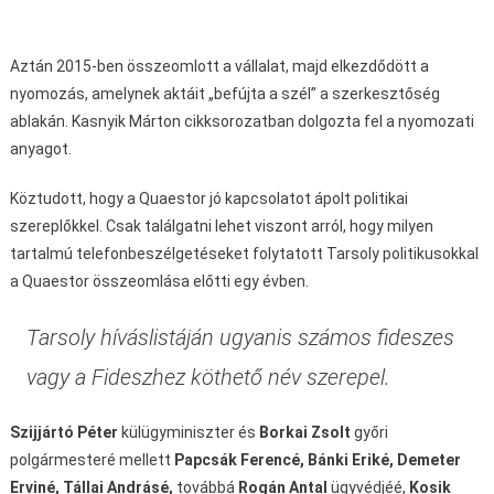
Aztán 2015-ben összeomlott a vállalat, majd elkezdődött a
nyomozás, amelynek aktáit „befújta a szél” a szerkesztőség
ablakán. Kasnyik Márton cikksorozatban dolgozta fel a nyomozati
anyagot.
Köztudott, hogy a Quaestor jó kapcsolatot ápolt politikai
szereplőkkel. Csak találgatni lehet viszont arról, hogy milyen
tartalmú telefonbeszélgetéseket folytatott Tarsoly politikusokkal
a Quaestor összeomlása előtti egy évben.
Tarsoly híváslistáján ugyanis számos fideszes
vagy a Fideszhez köthető név szerepel.
Szijjártó Péter
külügyminiszter és
Borkai Zsolt
győri
polgármesteré mellett
Papcsák Ferencé,
Bánki Eriké, Demeter
Erviné, Tállai Andrásé,
továbbá
Rogán Antal
ügyvédjéé,
Kosik