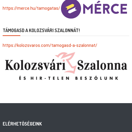
https://merce.hu/tamogatas/
TÁMOGASD A KOLOZSVÁRI SZALONNÁT!
https://kolozsvaros.com/tamogasd-a-szalonnat/
ELÉRHETŐSÉGEINK