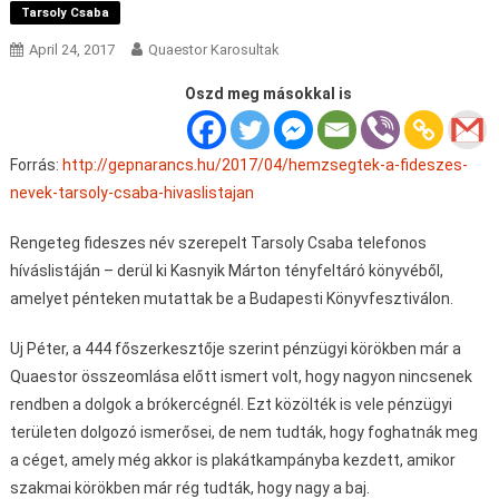
Tarsoly Csaba
April 24, 2017
Quaestor Karosultak
Oszd meg másokkal is
Forrás:
http://gepnarancs.hu/2017/04/hemzsegtek-a-fideszes-
nevek-tarsoly-csaba-hivaslistajan
Rengeteg fideszes név szerepelt Tarsoly Csaba telefonos
híváslistáján – derül ki Kasnyik Márton tényfeltáró könyvéből,
amelyet pénteken mutattak be a Budapesti Könyvfesztiválon.
Uj Péter, a 444 főszerkesztője szerint pénzügyi körökben már a
Quaestor összeomlása előtt ismert volt, hogy nagyon nincsenek
rendben a dolgok a brókercégnél. Ezt közölték is vele pénzügyi
területen dolgozó ismerősei, de nem tudták, hogy foghatnák meg
a céget, amely még akkor is plakátkampányba kezdett, amikor
szakmai körökben már rég tudták, hogy nagy a baj.