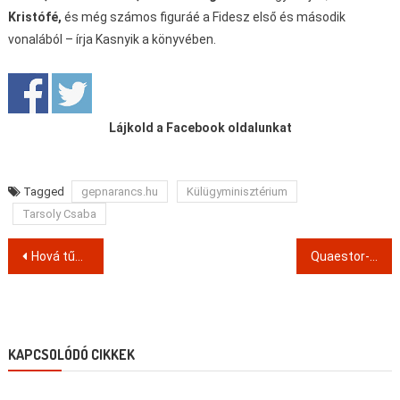
Kristófé,
és még számos figuráé a Fidesz első és második
vonalából – írja Kasnyik a könyvében.
Lájkold a Facebook oldalunkat
Tagged
gepnarancs.hu
Külügyminisztérium
Tarsoly Csaba
Post
Hová tűnt 250 milliárd forint? – A Quaestor-könyv bemutatója
Quaestor-ügy: A legnagyobb magyar pénzügyi csalás története
navigation
KAPCSOLÓDÓ CIKKEK