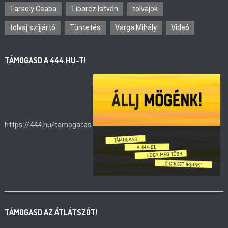
Tarsoly Csaba
Tiborcz István
tolvajok
tolvaj szíjjártó
Tüntetés
Varga Mihály
Videó
TÁMOGASD A 444.HU-T!
https://444.hu/tamogatas
TÁMOGASD AZ ÁTLÁTSZÓT!