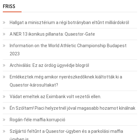
FRISS
Hallgat a minisztérium a régi botrányban eltűnt milliárdokról
A NER 13 ikonikus pillanata: Quaestor-Gate
Information on the World Athletic Championship Budapest
2023
Archiválás: Ez az ördög ügyvédje blogról
Emlékeztek még amikor nyerészkedőknek kiáltották ki a
Quaestor-károsultakat?
Vádat emeltek az Eximbank volt vezetői ellen.
Én Szóltam! Piaci helyzetnél jóval magasabb hozamot kínálnak
Rogán-féle maffia korrupció
Szíjjártó feltűnt a Quaestor-ügyben és a parkolási maffia
ügyben is