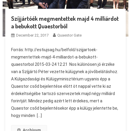
Szíjjártóék megmentettek majd 4 milliárdot
a bebukott Quaestorból
December 22, 2017
Quaestor Gate
Forrás: http://estiujsag.hu/belfold/szijjartoek-
megmentettek-majd-4-milliardot-a-bebukott-
quaestorbol 2015-03-24 12:21 Nos különösen jó érzéke
van a Szíjjártó Péter vezette külügynek a jövőbelátáshoz.
A Külgazdasági és Külügyminisztérium ugyanis épp a
Quaestor csőd bejelentése elött öt nappal vette ki az
érdekeltségébe tartozó szervezetek majd négy milliárd
forintját. Mindez pedig azért lett érdekes, mert a
Quaestor csőd bejelentésekor épp a külügy jelentette be,
hogy minden […]
Archívum