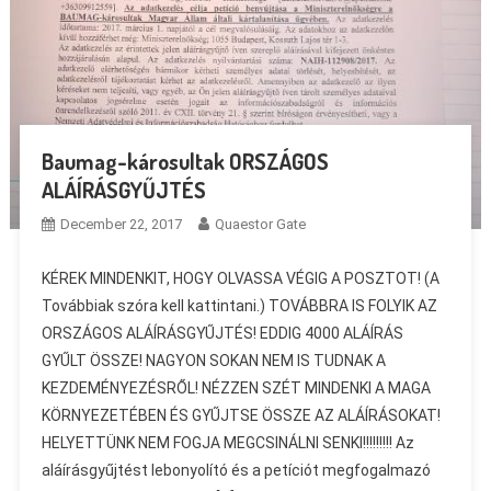
Baumag-károsultak ORSZÁGOS
ALÁÍRÁSGYŰJTÉS
December 22, 2017
Quaestor Gate
KÉREK MINDENKIT, HOGY OLVASSA VÉGIG A POSZTOT! (A
Továbbiak szóra kell kattintani.) TOVÁBBRA IS FOLYIK AZ
ORSZÁGOS ALÁÍRÁSGYŰJTÉS! EDDIG 4000 ALÁÍRÁS
GYŰLT ÖSSZE! NAGYON SOKAN NEM IS TUDNAK A
KEZDEMÉNYEZÉSRŐL! NÉZZEN SZÉT MINDENKI A MAGA
KÖRNYEZETÉBEN ÉS GYŰJTSE ÖSSZE AZ ALÁÍRÁSOKAT!
HELYETTÜNK NEM FOGJA MEGCSINÁLNI SENKI!!!!!!!!! Az
aláírásgyűjtést lebonyolító és a petíciót megfogalmazó