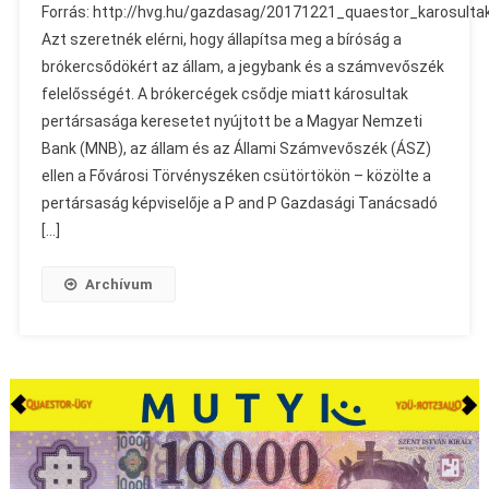
Forrás: http://hvg.hu/gazdasag/20171221_quaestor_karosulta
Azt szeretnék elérni, hogy állapítsa meg a bíróság a
brókercsődökért az állam, a jegybank és a számvevőszék
felelősségét. A brókercégek csődje miatt károsultak
pertársasága keresetet nyújtott be a Magyar Nemzeti
Bank (MNB), az állam és az Állami Számvevőszék (ÁSZ)
ellen a Fővárosi Törvényszéken csütörtökön – közölte a
pertársaság képviselője a P and P Gazdasági Tanácsadó
[…]
Archívum