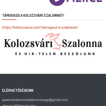
TÁMOGASD A KOLOZSVÁRI SZALONNÁT!
https://kolozsvaros.com/tamogasd-a-szalonnat/
ELÉRHETŐSÉGEINK
quaestorkarosultakkozossege@gmail.com
qkarosult@gmail.com