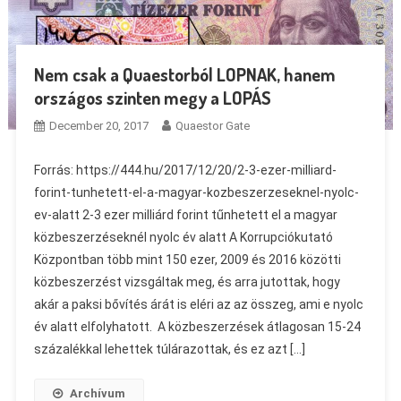
Nem csak a Quaestorból LOPNAK, hanem
országos szinten megy a LOPÁS
December 20, 2017
Quaestor Gate
Forrás: https://444.hu/2017/12/20/2-3-ezer-milliard-
forint-tunhetett-el-a-magyar-kozbeszerzeseknel-nyolc-
ev-alatt 2-3 ezer milliárd forint tűnhetett el a magyar
közbeszerzéseknél nyolc év alatt A Korrupciókutató
Központban több mint 150 ezer, 2009 és 2016 közötti
közbeszerzést vizsgáltak meg, és arra jutottak, hogy
akár a paksi bővítés árát is eléri az az összeg, ami e nyolc
év alatt elfolyhatott. A közbeszerzések átlagosan 15-24
százalékkal lehettek túlárazottak, és ez azt […]
Archívum