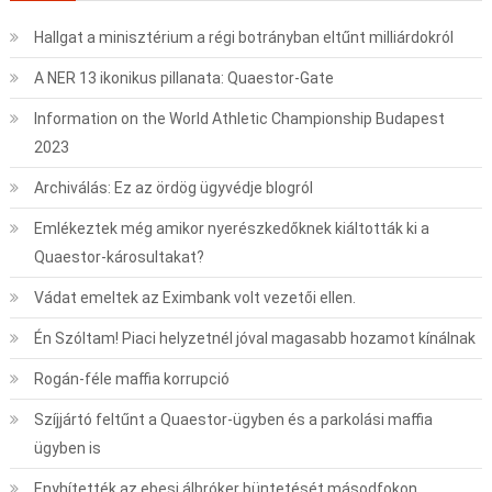
Hallgat a minisztérium a régi botrányban eltűnt milliárdokról
A NER 13 ikonikus pillanata: Quaestor-Gate
Information on the World Athletic Championship Budapest
2023
Archiválás: Ez az ördög ügyvédje blogról
Emlékeztek még amikor nyerészkedőknek kiáltották ki a
Quaestor-károsultakat?
Vádat emeltek az Eximbank volt vezetői ellen.
Én Szóltam! Piaci helyzetnél jóval magasabb hozamot kínálnak
Rogán-féle maffia korrupció
Szíjjártó feltűnt a Quaestor-ügyben és a parkolási maffia
ügyben is
Enyhítették az ebesi álbróker büntetését másodfokon