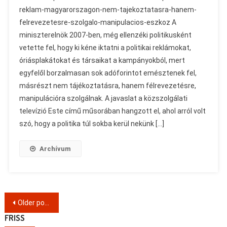
reklam-magyarorszagon-nem-tajekoztatasra-hanem-
felrevezetesre-szolgalo-manipulacios-eszkoz A
miniszterelnök 2007-ben, még ellenzéki politikusként
vetette fel, hogy ki kéne iktatni a politikai reklámokat,
óriásplakátokat és társaikat a kampányokból, mert
egyfelől borzalmasan sok adóforintot emésztenek fel,
másrészt nem tájékoztatásra, hanem félrevezetésre,
manipulációra szolgálnak. A javaslat a közszolgálati
televízió Este című műsorában hangzott el, ahol arról volt
szó, hogy a politika túl sokba kerül nekünk […]
Archívum
Posts
Older posts
navigation
FRISS