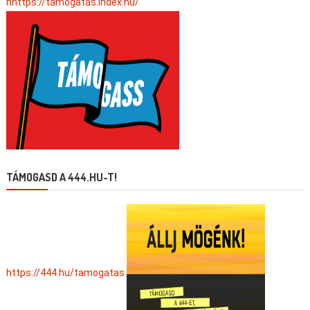
hhttps://tamogatas.index.hu/
TÁMOGASD A 444.HU-T!
https://444.hu/tamogatas