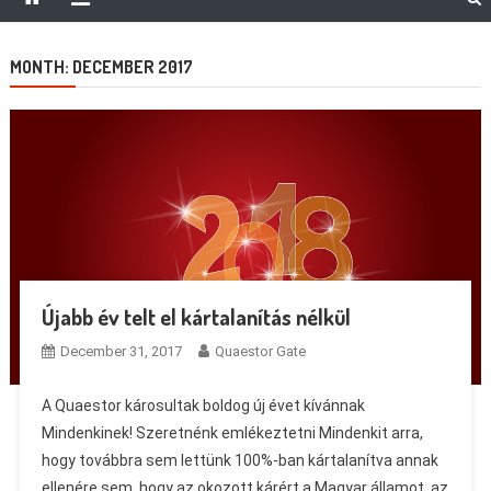
MONTH:
DECEMBER 2017
Újabb év telt el kártalanítás nélkül
December 31, 2017
Quaestor Gate
A Quaestor károsultak boldog új évet kívánnak
Mindenkinek! Szeretnénk emlékeztetni Mindenkit arra,
hogy továbbra sem lettünk 100%-ban kártalanítva annak
ellenére sem, hogy az okozott kárért a Magyar államot, az