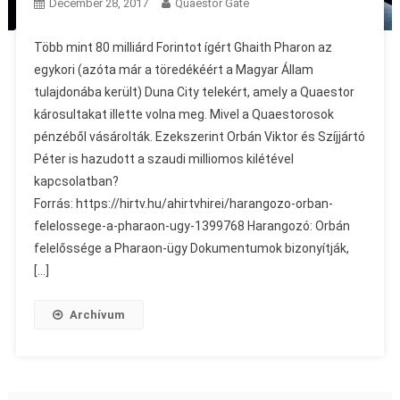
December 28, 2017
Quaestor Gate
Több mint 80 milliárd Forintot ígért Ghaith Pharon az
egykori (azóta már a töredékéért a Magyar Állam
tulajdonába került) Duna City telekért, amely a Quaestor
károsultakat illette volna meg. Mivel a Quaestorosok
pénzéből vásárolták. Ezekszerint Orbán Viktor és Szíjjártó
Péter is hazudott a szaudi milliomos kilétével
kapcsolatban?
Forrás: https://hirtv.hu/ahirtvhirei/harangozo-orban-
felelossege-a-pharaon-ugy-1399768 Harangozó: Orbán
felelőssége a Pharaon-ügy Dokumentumok bizonyítják,
[…]
Archívum