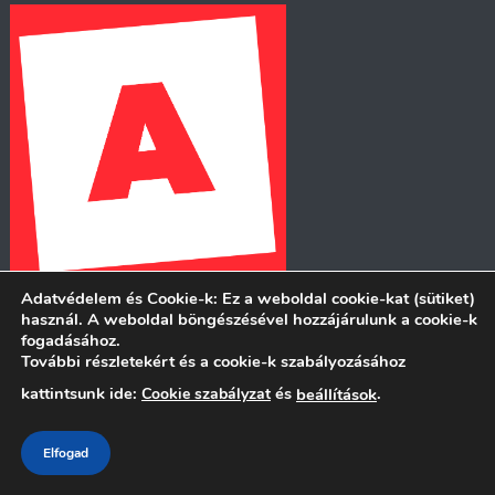
Adatvédelem és Cookie-k: Ez a weboldal cookie-kat (sütiket)
használ. A weboldal böngészésével hozzájárulunk a cookie-k
fogadásához.
TÁMOGASD A MÉRCÉT!
További részletekért és a cookie-k szabályozásához
kattintsunk ide:
és
.
Cookie szabályzat
beállítások
https://merce.hu/tamogatas/
Elfogad