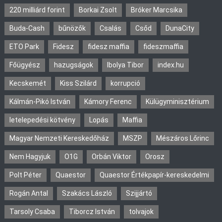
220 milliárd forint
Borkai Zsolt
Bróker Marcsika
Buda-Cash
bűnözők
Csalás
Csőd
DunaCity
ETO Park
Fidesz
fidesz maffia
fideszmaffia
Főügyész
hazugságok
Ibolya Tibor
index.hu
Kecskemét
Kiss Szilárd
korrupció
Kálmán-Pikó István
Kámory Ferenc
Külügyminisztérium
letelepedési kötvény
Lopás
Maffia
Magyar Nemzeti Kereskedőház
MSZP
Mészáros Lőrinc
Nem Hagyjuk
O1G
Orbán Viktor
Orosz
Polt Péter
Quaestor
Quaestor Értékpapír-kereskedelmi
Rogán Antal
Szakács László
Szijjártó
Tarsoly Csaba
Tiborcz István
tolvajok