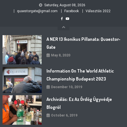
Skip
Saturday, August 08, 2026
to
quaestorgate@gmail.com
Facebook
Választás 2022
content
A NER 13 Ikonikus Pillanata: Quaestor-
Gate
May 8, 2020
Information On The World Athletic
Championship Budapest 2023
December 10, 2019
Archiválás: Ez Az Ördög Ügyvédje
Blogról
October 6, 2019