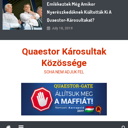
Emlékeztek Még Amikor
Nyerészkedőknek Kiáltották Ki A
Quaestor-Károsultakat?
July 18, 2019
Quaestor Károsultak
Közössége
SOHA NEM ADJUK FEL