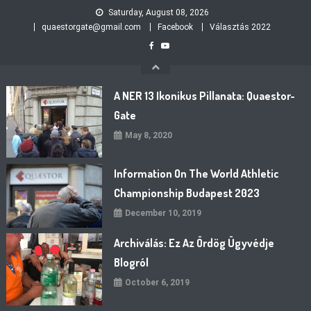
Skip
Saturday, August 08, 2026
to
quaestorgate@gmail.com
Facebook
Választás 2022
content
A NER 13 Ikonikus Pillanata: Quaestor-
Gate
May 8, 2020
Information On The World Athletic
Championship Budapest 2023
December 10, 2019
Archiválás: Ez Az Ördög Ügyvédje
Blogról
October 6, 2019