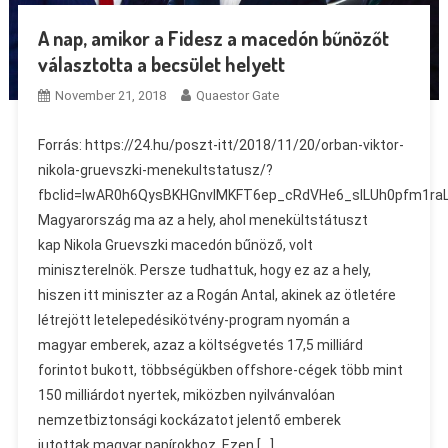
A nap, amikor a Fidesz a macedón bűnözőt
választotta a becsület helyett
November 21, 2018
Quaestor Gate
Forrás: https://24.hu/poszt-itt/2018/11/20/orban-viktor-
nikola-gruevszki-menekultstatusz/?
fbclid=IwAR0h6QysBKHGnvIMKFT6ep_cRdVHe6_sILUh0pfm1r
Magyarország ma az a hely, ahol menekültstátuszt
kap Nikola Gruevszki macedón bűnöző, volt
miniszterelnök. Persze tudhattuk, hogy ez az a hely,
hiszen itt miniszter az a Rogán Antal, akinek az ötletére
létrejött letelepedésikötvény-program nyomán a
magyar emberek, azaz a költségvetés 17,5 milliárd
forintot bukott, többségükben offshore-cégek több mint
150 milliárdot nyertek, miközben nyilvánvalóan
nemzetbiztonsági kockázatot jelentő emberek
jutottak magyar papírokhoz. Ezen […]