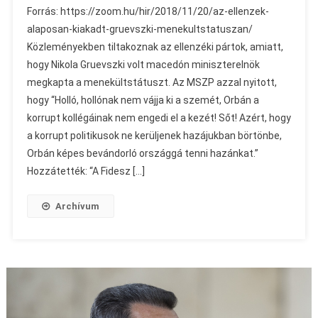
Forrás: https://zoom.hu/hir/2018/11/20/az-ellenzek-
alaposan-kiakadt-gruevszki-menekultstatuszan/
Közleményekben tiltakoznak az ellenzéki pártok, amiatt,
hogy Nikola Gruevszki volt macedón miniszterelnök
megkapta a menekültstátuszt. Az MSZP azzal nyitott,
hogy “Holló, hollónak nem vájja ki a szemét, Orbán a
korrupt kollégáinak nem engedi el a kezét! Sőt! Azért, hogy
a korrupt politikusok ne kerüljenek hazájukban börtönbe,
Orbán képes bevándorló országgá tenni hazánkat.”
Hozzátették: “A Fidesz […]
Archívum