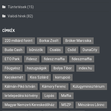
Tüntetések
(15)
Valódi hírek
(82)
CÍMKÉK
220 milliárd forint
Borkai Zsolt
Bróker Marcsika
Buda-Cash
bűnözők
Csalás
Csőd
DunaCity
ETO Park
Fidesz
fidesz maffia
fideszmaffia
Főügyész
hazugságok
Ibolya Tibor
index.hu
Kecskemét
Kiss Szilárd
korrupció
Kálmán-Pikó István
Kámory Ferenc
Külügyminisztérium
letelepedési kötvény
Lopás
Maffia
Magyar Nemzeti Kereskedőház
MSZP
Mészáros Lőrinc