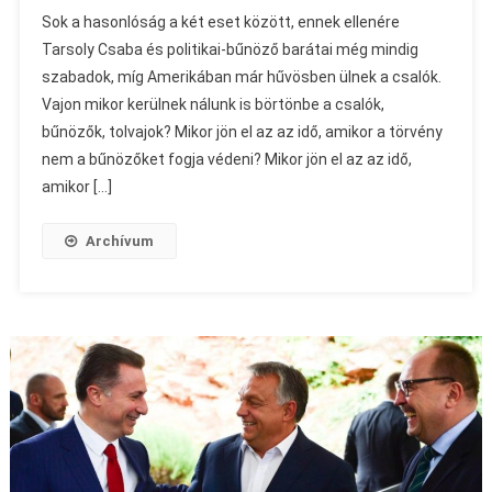
Sok a hasonlóság a két eset között, ennek ellenére
Tarsoly Csaba és politikai-bűnöző barátai még mindig
szabadok, míg Amerikában már hűvösben ülnek a csalók.
Vajon mikor kerülnek nálunk is börtönbe a csalók,
bűnözők, tolvajok? Mikor jön el az az idő, amikor a törvény
nem a bűnözőket fogja védeni? Mikor jön el az az idő,
amikor […]
Archívum