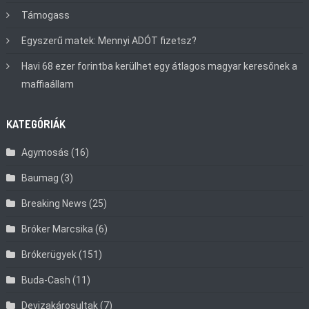
Támogass
Egyszerű matek: Mennyi ADÓT fizetsz?
Havi 68 ezer forintba kerülhet egy átlagos magyar keresőnek a
maffiaállam
KATEGÓRIÁK
Agymosás
(16)
Baumag
(3)
Breaking News
(25)
Bróker Marcsika
(6)
Brókerügyek
(151)
Buda-Cash
(11)
Devizakárosultak
(7)