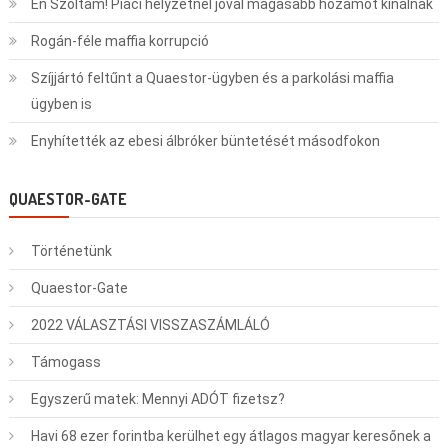
Én Szóltam! Piaci helyzetnél jóval magasabb hozamot kínálnak
Rogán-féle maffia korrupció
Szíjjártó feltűnt a Quaestor-ügyben és a parkolási maffia
ügyben is
Enyhítették az ebesi álbróker büntetését másodfokon
QUAESTOR-GATE
Történetünk
Quaestor-Gate
2022 VÁLASZTÁSI VISSZASZÁMLÁLÓ
Támogass
Egyszerű matek: Mennyi ADÓT fizetsz?
Havi 68 ezer forintba kerülhet egy átlagos magyar keresőnek a