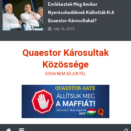
Emlékeztek Még Amikor
Nyerészkedőknek Kiáltották Ki A
Quaestor-Károsultakat?
July 18, 2019
Quaestor Károsultak
Közössége
SOHA NEM ADJUK FEL