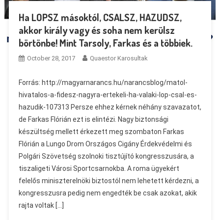
Ha LOPSZ másoktól, CSALSZ, HAZUDSZ,
akkor király vagy és soha nem kerülsz
börtönbe! Mint Tarsoly, Farkas és a többiek.
October 28, 2017
Quaestor Karosultak
Forrás: http://magyarnarancs.hu/narancsblog/matol-
hivatalos-a-fidesz-nagyra-ertekeli-ha-valaki-lop-csal-es-
hazudik-107313 Persze ehhez kérnek néhány szavazatot,
de Farkas Flórián ezt is elintézi. Nagy biztonsági
készültség mellett érkezett meg szombaton Farkas
Flórián a Lungo Drom Országos Cigány Érdekvédelmi és
Polgári Szövetség szolnoki tisztújító kongresszusára, a
tiszaligeti Városi Sportcsarnokba. A roma ügyekért
felelős miniszterelnöki biztostól nem lehetett kérdezni, a
kongresszusra pedig nem engedték be csak azokat, akik
rajta voltak […]