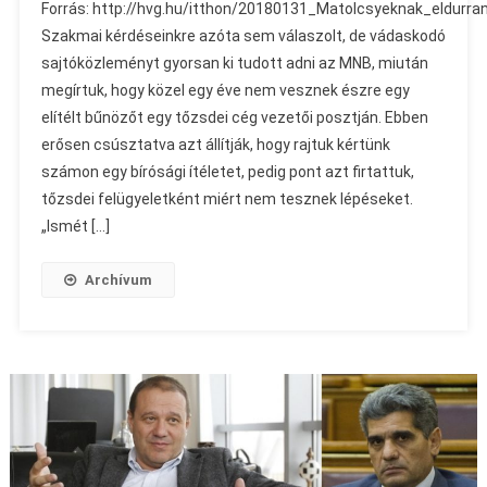
Forrás: http://hvg.hu/itthon/20180131_Matolcsyeknak_eldur
Szakmai kérdéseinkre azóta sem válaszolt, de vádaskodó
sajtóközleményt gyorsan ki tudott adni az MNB, miután
megírtuk, hogy közel egy éve nem vesznek észre egy
elítélt bűnözőt egy tőzsdei cég vezetői posztján. Ebben
erősen csúsztatva azt állítják, hogy rajtuk kértünk
számon egy bírósági ítéletet, pedig pont azt firtattuk,
tőzsdei felügyeletként miért nem tesznek lépéseket.
„Ismét […]
Archívum