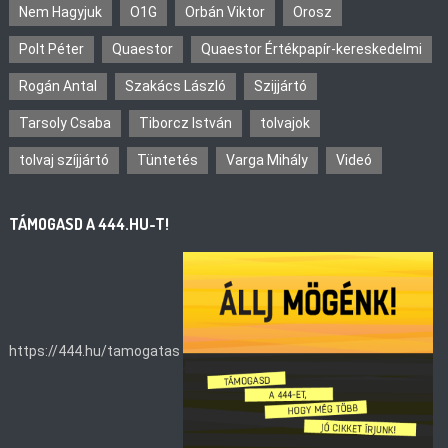
Nem Hagyjuk
O1G
Orbán Viktor
Orosz
Polt Péter
Quaestor
Quaestor Értékpapír-kereskedelmi
Rogán Antal
Szakács László
Szijjártó
Tarsoly Csaba
Tiborcz István
tolvajok
tolvaj szíjjártó
Tüntetés
Varga Mihály
Videó
TÁMOGASD A 444.HU-T!
https://444.hu/tamogatas