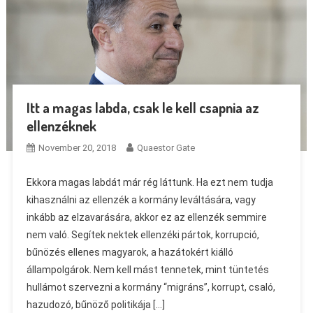
Itt a magas labda, csak le kell csapnia az
ellenzéknek
November 20, 2018
Quaestor Gate
Ekkora magas labdát már rég láttunk. Ha ezt nem tudja
kihasználni az ellenzék a kormány leváltására, vagy
inkább az elzavarására, akkor ez az ellenzék semmire
nem való. Segítek nektek ellenzéki pártok, korrupció,
bűnözés ellenes magyarok, a hazátokért kiálló
állampolgárok. Nem kell mást tennetek, mint tüntetés
hullámot szervezni a kormány “migráns”, korrupt, csaló,
hazudozó, bűnöző politikája […]