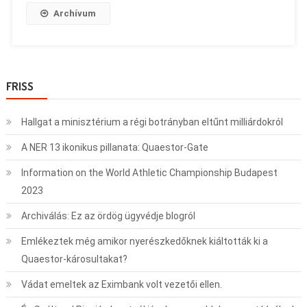
Archívum
FRISS
Hallgat a minisztérium a régi botrányban eltűnt milliárdokról
A NER 13 ikonikus pillanata: Quaestor-Gate
Information on the World Athletic Championship Budapest
2023
Archiválás: Ez az ördög ügyvédje blogról
Emlékeztek még amikor nyerészkedőknek kiáltották ki a
Quaestor-károsultakat?
Vádat emeltek az Eximbank volt vezetői ellen.