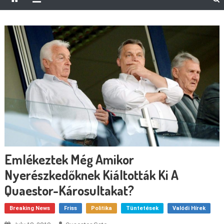
Emlékeztek Még Amikor
Nyerészkedőknek Kiáltották Ki A
Quaestor-Károsultakat?
Breaking News
Friss
Politika
Tüntetések
Valódi Hírek