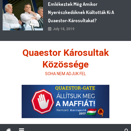
Emlékeztek Még Amikor
Nyerészkedőknek Kiáltották Ki A
Quaestor-Károsultakat?
July 18, 2019
Quaestor Károsultak
Közössége
SOHA NEM ADJUK FEL