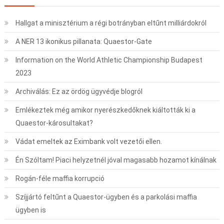
Hallgat a minisztérium a régi botrányban eltűnt milliárdokról
A NER 13 ikonikus pillanata: Quaestor-Gate
Information on the World Athletic Championship Budapest
2023
Archiválás: Ez az ördög ügyvédje blogról
Emlékeztek még amikor nyerészkedőknek kiáltották ki a
Quaestor-károsultakat?
Vádat emeltek az Eximbank volt vezetői ellen.
Én Szóltam! Piaci helyzetnél jóval magasabb hozamot kínálnak
Rogán-féle maffia korrupció
Szíjjártó feltűnt a Quaestor-ügyben és a parkolási maffia
ügyben is