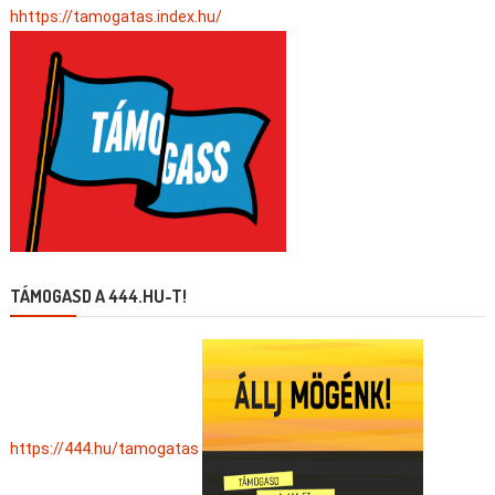
hhttps://tamogatas.index.hu/
TÁMOGASD A 444.HU-T!
https://444.hu/tamogatas