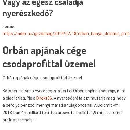
Vagy az egész családja
nyerészkedő?
Forrás:
https://index.hu/gazdasag/2019/07/18/orban_banya_dolomit_profi
Orbán apjának cége
csodaprofittal üzemel
Orbán apjának cége csodaprofittal üzemel
Kétszer akkora a nyereségrátát ért el Orbán apjának bányája, mint
a piaci átlag, írja a
Direkt36.
A nyereségráta azt mutatja meg, hogy
a befolyó pénzből mennyi marad a tulajdonosnál. A Dolomit Kft.
2018-ban 4,6 milliárd forintos árbevétel mellett 1,9 milliárd forint
profitot termelt –