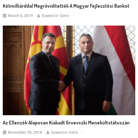
Kétmilliárddal Megrövidítették A Magyar Fejlesztési Bankot
March 6, 2019
Quaestor Gate
Az Ellenzék Alaposan Kiakadt Gruevszki Menekültstátuszán
November 20, 2018
Quaestor Gate