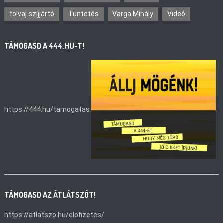
tolvaj szíjjártó
Tüntetés
Varga Mihály
Videó
TÁMOGASD A 444.HU-T!
https://444.hu/tamogatas
TÁMOGASD AZ ÁTLÁTSZÓT!
https://atlatszo.hu/elofizetes/