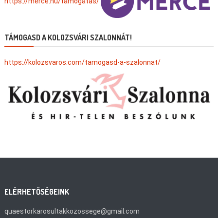
https://merce.hu/tamogatas/
TÁMOGASD A KOLOZSVÁRI SZALONNÁT!
https://kolozsvaros.com/tamogasd-a-szalonnat/
ELÉRHETŐSÉGEINK
quaestorkarosultakkozossege@gmail.com