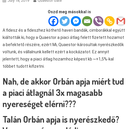
July 18, 2019
Quaestor Gate
Oszd meg másokkal is
A fidesz és a fideszhez köthető haveri bandák, cimborákkal együtt
kiáltották ki, hogy a Quaestor a piaci átlag felett fizetett hozamot
a befektető részére, ezért Mi, Quaestor-károsultak nyerészkedők
voltunk, és vállalnunk kellett ezért a kockázatot. Ez annyit
jelentett, hogy a piaci átlag hozamhoz képest kb ~+1,5%-kal
többet tudott kifizetni.
Nah, de akkor Orbán apja miért tud
a piaci átlagnál 3x magasabb
nyereséget elérni???
Talán Orbán apja is nyerészkedő?