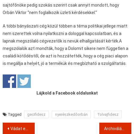
sajtófőnöke pedig szokás szerint csak annyit mondott, hogy
Orbán Viktor “nem foglalkozik üzleti kérdésekkel.”
A többi bányászati cég közül többen a téma politikai jellege miatt
nem szerettek volna nyilatkozni a dologgal kapcsolatban, és a
lapnak megszólaló cégvezetők is nevük elhallgatását kérték.A
megszólalók azt mondták, hogy a Dolomit sikere nem független a
családi kötődéstől, de azt is hozzátették, hogy a cég piaci alapon
is megállja a helyét, jó a termékük és megbízható a szolgáltatás.
Lájkold a Facebook oldalunkat
Tagged
gecifidesz
nyerészkedőorbán
Tolvajfidesz
Post
Vádat emeltek az Eximbank volt vezetői ellen.
Archiválás: Ez az ördög ügyvédje blogról