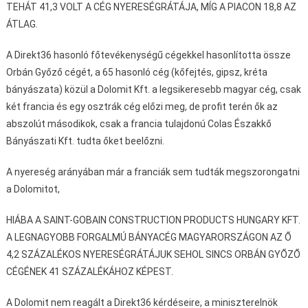
TEHÁT 41,3 VOLT A CÉG NYERESÉGRÁTÁJA, MÍG A PIACON 18,8 AZ
ÁTLAG.
A Direkt36 hasonló főtevékenységű cégekkel hasonlította össze
Orbán Győző cégét, a 65 hasonló cég (kőfejtés, gipsz, kréta
bányászata) közül a Dolomit Kft. a legsikeresebb magyar cég, csak
két francia és egy osztrák cég előzi meg, de profit terén ők az
abszolút másodikok, csak a francia tulajdonú Colas Északkő
Bányászati Kft. tudta őket beelőzni.
A nyereség arányában már a franciák sem tudták megszorongatni
a Dolomitot,
HIÁBA A SAINT-GOBAIN CONSTRUCTION PRODUCTS HUNGARY KFT.
A LEGNAGYOBB FORGALMÚ BÁNYACÉG MAGYARORSZÁGON AZ Ő
4,2 SZÁZALÉKOS NYERESÉGRÁTÁJUK SEHOL SINCS ORBÁN GYŐZŐ
CÉGÉNEK 41 SZÁZALÉKÁHOZ KÉPEST.
A Dolomit nem reagált a Direkt36 kérdéseire, a miniszterelnök