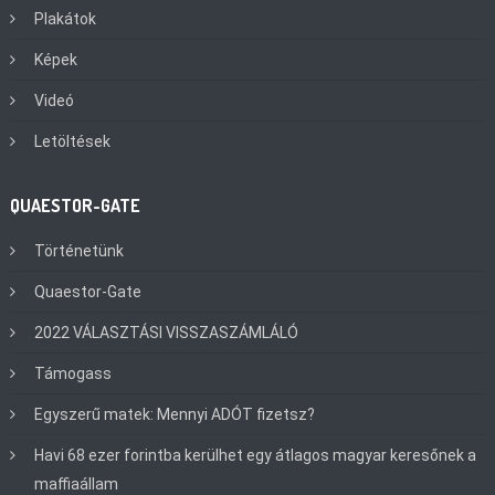
Plakátok
Képek
Videó
Letöltések
QUAESTOR-GATE
Történetünk
Quaestor-Gate
2022 VÁLASZTÁSI VISSZASZÁMLÁLÓ
Támogass
Egyszerű matek: Mennyi ADÓT fizetsz?
Havi 68 ezer forintba kerülhet egy átlagos magyar keresőnek a
maffiaállam