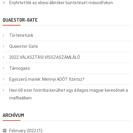
Enyhítették az ebesi álbróker büntetését másodfokon
QUAESTOR-GATE
Történetünk
Quaestor-Gate
2022 VÁLASZTÁSI VISSZASZÁMLÁLÓ
Támogass
Egyszerű matek: Mennyi ADÓT fizetsz?
Havi 68 ezer forintba kerülhet egy átlagos magyar keresőnek a
maffiaállam
ARCHÍVUM
February 2022
(1)