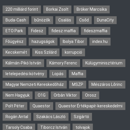
220 milliárd forint
Borkai Zsolt
Bróker Marcsika
Buda-Cash
bűnözők
Csalás
Csőd
DunaCity
ETO Park
Fidesz
fidesz maffia
fideszmaffia
Főügyész
hazugságok
Ibolya Tibor
index.hu
Kecskemét
Kiss Szilárd
korrupció
Kálmán-Pikó István
Kámory Ferenc
Külügyminisztérium
letelepedési kötvény
Lopás
Maffia
Magyar Nemzeti Kereskedőház
MSZP
Mészáros Lőrinc
Nem Hagyjuk
O1G
Orbán Viktor
Orosz
Polt Péter
Quaestor
Quaestor Értékpapír-kereskedelmi
Rogán Antal
Szakács László
Szijjártó
Tarsoly Csaba
Tiborcz István
tolvajok