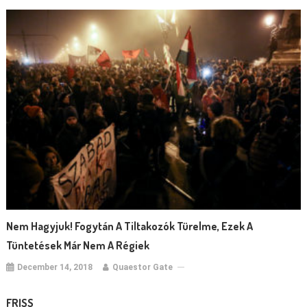
Nem Hagyjuk! Fogytán A Tiltakozók Türelme, Ezek A
Tüntetések Már Nem A Régiek
December 14, 2018
Quaestor Gate
FRISS