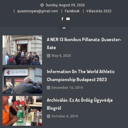
Skip
Sunday, August 09, 2026
to
quaestorgate@gmail.com
Facebook
Választás 2022
content
A NER 13 Ikonikus Pillanata: Quaestor-
Gate
May 8, 2020
Information On The World Athletic
Championship Budapest 2023
December 10, 2019
Archiválás: Ez Az Ördög Ügyvédje
Blogról
October 6, 2019