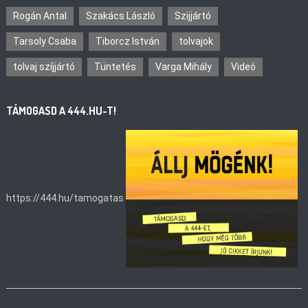
Rogán Antal
Szakács László
Szijjártó
Tarsoly Csaba
Tiborcz István
tolvajok
tolvaj szíjjártó
Tüntetés
Varga Mihály
Videó
TÁMOGASD A 444.HU-T!
https://444.hu/tamogatas