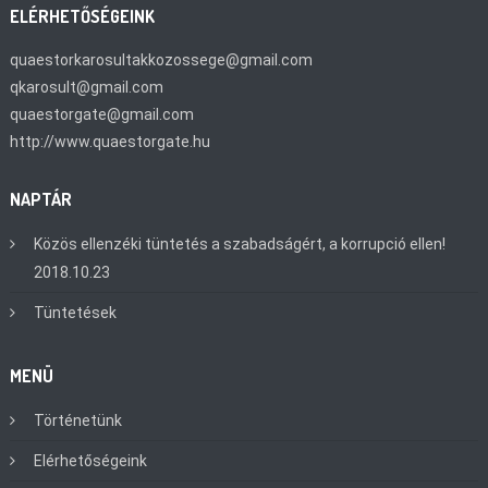
ELÉRHETŐSÉGEINK
quaestorkarosultakkozossege@gmail.com
qkarosult@gmail.com
quaestorgate@gmail.com
http://www.quaestorgate.hu
NAPTÁR
Közös ellenzéki tüntetés a szabadságért, a korrupció ellen!
2018.10.23
Tüntetések
MENÜ
Történetünk
Elérhetőségeink