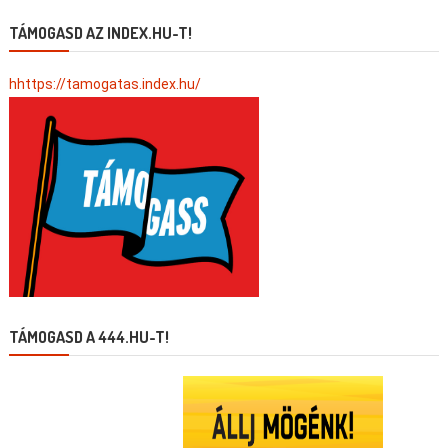
TÁMOGASD AZ INDEX.HU-T!
hhttps://tamogatas.index.hu/
TÁMOGASD A 444.HU-T!