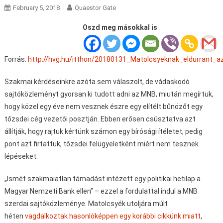
February 5, 2018
Quaestor Gate
Oszd meg másokkal is
Forrás:
http://hvg.hu/itthon/20180131_Matolcsyeknak_eldurrant_
Szakmai kérdéseinkre azóta sem válaszolt, de vádaskodó
sajtóközleményt gyorsan ki tudott adni az MNB, miután megírtuk,
hogy közel egy éve nem vesznek észre egy elítélt bűnözőt egy
tőzsdei cég vezetői posztján. Ebben erősen csúsztatva azt
állítják, hogy rajtuk kértünk számon egy bírósági ítéletet, pedig
pont azt firtattuk, tőzsdei felügyeletként miért nem tesznek
lépéseket.
„Ismét szakmaiatlan támadást intézett egy politikai hetilap a
Magyar Nemzeti Bank ellen” – ezzel a fordulattal indul a MNB
szerdai sajtóközleménye. Matolcsyék utoljára múlt
héten
vagdalkoztak hasonlóképpen egy korábbi cikkünk miatt
,