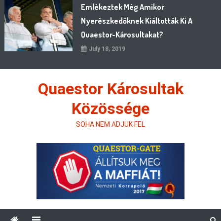
Emlékeztek Még Amikor
Nyerészkedőknek Kiáltották Ki A
Quaestor-Károsultakat?
July 18, 2019
Quaestor Károsultak
Közössége
SOHA NEM ADJUK FEL