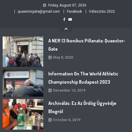
Skip
Friday, August 07, 2026
to
quaestorgate@gmail.com
Facebook
Választás 2022
content
A NER 13 Ikonikus Pillanata: Quaestor-
Gate
May 8, 2020
Information On The World Athletic
Championship Budapest 2023
December 10, 2019
Archiválás: Ez Az Ördög Ügyvédje
Blogról
October 6, 2019