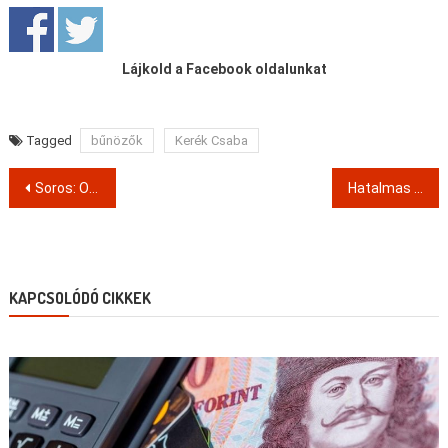
Lájkold a Facebook oldalunkat
Tagged
bűnözők
Kerék Csaba
Post
Soros: Orbán megvásárolta az MSZP vezetőit
Hatalmas LOOOLL :-))
navigation
KAPCSOLÓDÓ CIKKEK