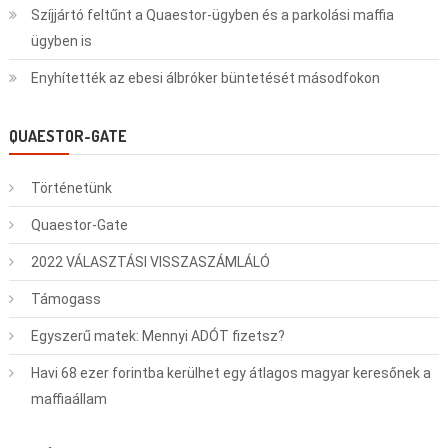
Szíjjártó feltűnt a Quaestor-ügyben és a parkolási maffia
ügyben is
Enyhítették az ebesi álbróker büntetését másodfokon
QUAESTOR-GATE
Történetünk
Quaestor-Gate
2022 VÁLASZTÁSI VISSZASZÁMLÁLÓ
Támogass
Egyszerű matek: Mennyi ADÓT fizetsz?
Havi 68 ezer forintba kerülhet egy átlagos magyar keresőnek a
maffiaállam