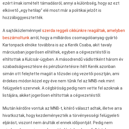
ezért írnak ismételt támadásról, annyi a különbség, hogy az ezt
elkövető „egy hetilap” elé most már a politikai jelzőt is
hozzábiggyesztették.
A sajtóközleménnyel
szerda reggeli cikkünkre reagáltak, amelyben
beszámoltunk
arról, hogy a milliárdos csomagolóanyag-gyártó
Kartonpack elnöke továbbra is az a Kerék Csaba, akit tavaly
márciusban jogerősen elítéltek, egyben a cégvezetéstől is
eltiltottak a Kulcsár-ügyben. A másodrendű vádlottként három év
szabadságvesztésre és pénzbüntetésre ítélt Kerék azonban
simán ott felejtette magát a tőzsdei cég vezetői posztján, ami
érdekes módon közel egy éve nem tűnik fel az MNB-nek mint
felügyeleti szervnek. A cégbíróság pedig nem vette fel azoknak a
listájára, akiket jogerősen eltiltottak a cégvezetéstől.
Miután kérdőre vontuk az MNB-t, kitérő választ adtak, illetve arra
hivatkoztak, hogy kezdeményezték a törvényességi felügyeleti
eljárást, viszont nem árulták el ennek időpontját. Pedig nem