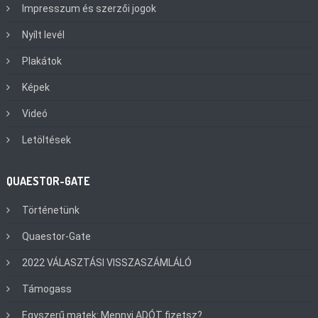
Impresszum és szerzői jogok
Nyílt levél
Plakátok
Képek
Videó
Letöltések
QUAESTOR-GATE
Történetünk
Quaestor-Gate
2022 VÁLASZTÁSI VISSZASZÁMLÁLÓ
Támogass
Egyszerű matek: Mennyi ADÓT fizetsz?