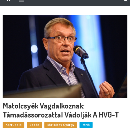
Matolcsyék Vagdalkoznak:
Támadássorozattal Vádolják A HVG-T
Korrupció
Lopás
Matolcsy György
MNB