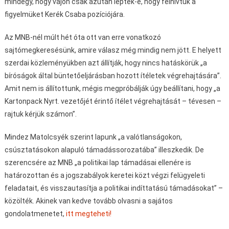
mindegy, hogy vajon csak azután léptek-e, hogy felhívtuk a
figyelmüket Kerék Csaba pozíciójára.
Az MNB-nél múlt hét óta ott van erre vonatkozó
sajtómegkeresésünk, amire válasz még mindig nem jött. E helyett
szerdai közleményükben azt állítják, hogy nincs hatáskörük „a
bíróságok által büntetőeljárásban hozott ítéletek végrehajtására”.
Amit nem is állítottunk, mégis megpróbálják úgy beállítani, hogy „a
Kartonpack Nyrt. vezetőjét érintő ítélet végrehajtását – tévesen –
rajtuk kérjük számon”.
Mindez Matolcsyék szerint lapunk „a valótlanságokon,
csúsztatásokon alapuló támadássorozatába” illeszkedik. De
szerencsére az MNB „a politikai lap támadásai ellenére is
határozottan és a jogszabályok keretei közt végzi felügyeleti
feladatait, és visszautasítja a politikai indíttatású támadásokat” –
közölték. Akinek van kedve tovább olvasni a sajátos
gondolatmenetet,
itt megteheti!