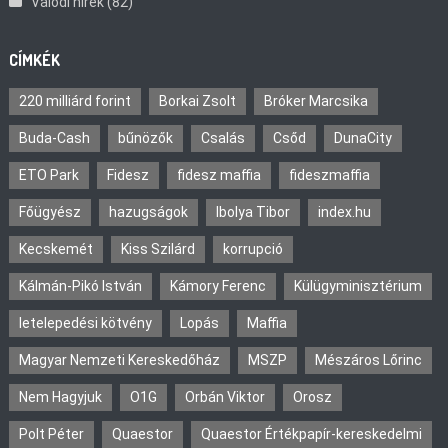
Valódi hírek
(82)
CÍMKÉK
220 milliárd forint
Borkai Zsolt
Bróker Marcsika
Buda-Cash
bűnözők
Csalás
Csőd
DunaCity
ETO Park
Fidesz
fidesz maffia
fideszmaffia
Főügyész
hazugságok
Ibolya Tibor
index.hu
Kecskemét
Kiss Szilárd
korrupció
Kálmán-Pikó István
Kámory Ferenc
Külügyminisztérium
letelepedési kötvény
Lopás
Maffia
Magyar Nemzeti Kereskedőház
MSZP
Mészáros Lőrinc
Nem Hagyjuk
O1G
Orbán Viktor
Orosz
Polt Péter
Quaestor
Quaestor Értékpapír-kereskedelmi