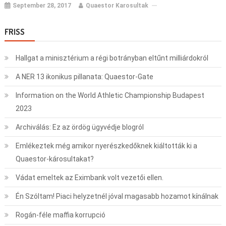
September 28, 2017
Quaestor Karosultak
FRISS
Hallgat a minisztérium a régi botrányban eltűnt milliárdokról
A NER 13 ikonikus pillanata: Quaestor-Gate
Information on the World Athletic Championship Budapest
2023
Archiválás: Ez az ördög ügyvédje blogról
Emlékeztek még amikor nyerészkedőknek kiáltották ki a
Quaestor-károsultakat?
Vádat emeltek az Eximbank volt vezetői ellen.
Én Szóltam! Piaci helyzetnél jóval magasabb hozamot kínálnak
Rogán-féle maffia korrupció