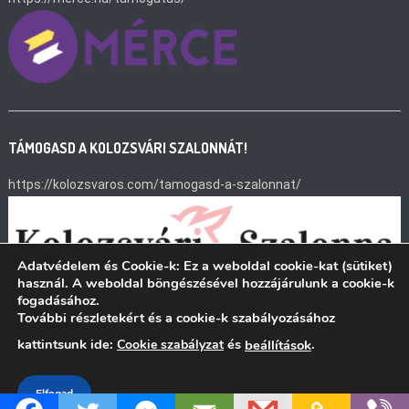
TÁMOGASD A KOLOZSVÁRI SZALONNÁT!
https://kolozsvaros.com/tamogasd-a-szalonnat/
Adatvédelem és Cookie-k: Ez a weboldal cookie-kat (sütiket)
használ. A weboldal böngészésével hozzájárulunk a cookie-k
fogadásához.
További részletekért és a cookie-k szabályozásához
kattintsunk ide:
és
.
Cookie szabályzat
beállítások
Quaestor Károsultak Közösségek
|
Theme: News Vibrant by
CodeVibrant
.
Elfogad