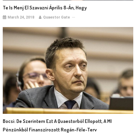
Te Is Menj El Szavazni Április 8-Án, Hogy
March 24, 2018
Quaestor Gate
Bocsi: De Szerintem Ezt A Quaestorból Ellopott, A MI
Pénzünkből Finanszírozott Rogán-Féle-Terv