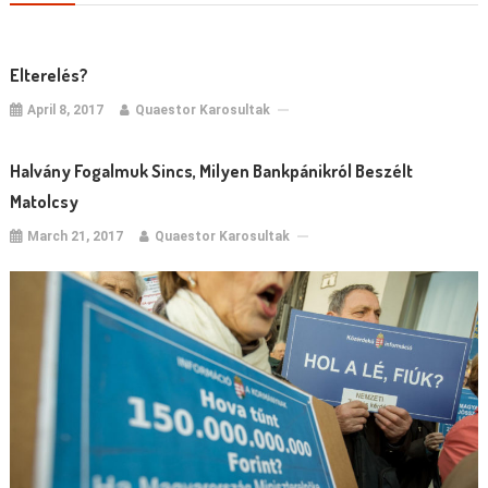
Elterelés?
April 8, 2017
Quaestor Karosultak
Halvány Fogalmuk Sincs, Milyen Bankpánikról Beszélt
Matolcsy
March 21, 2017
Quaestor Karosultak