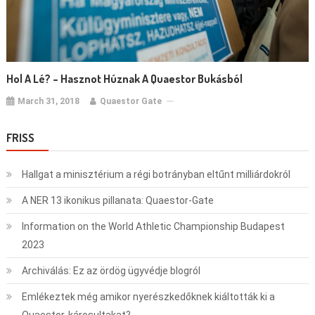
Hol A Lé? – Hasznot Húznak A Quaestor Bukásból
March 31, 2018
Quaestor Gate
FRISS
Hallgat a minisztérium a régi botrányban eltűnt milliárdokról
A NER 13 ikonikus pillanata: Quaestor-Gate
Information on the World Athletic Championship Budapest
2023
Archiválás: Ez az ördög ügyvédje blogról
Emlékeztek még amikor nyerészkedőknek kiáltották ki a
Quaestor-károsultakat?