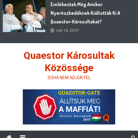
Emlékeztek Még Amikor
Nyerészkedőknek Kiáltották Ki A
Quaestor-Károsultakat?
July 18, 2019
Quaestor Károsultak
Közössége
SOHA NEM ADJUK FEL