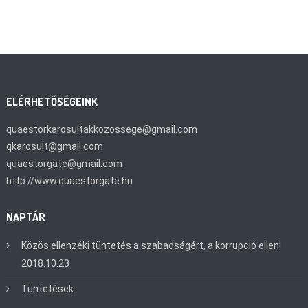
ELÉRHETŐSÉGEINK
quaestorkarosultakkozossege@gmail.com
qkarosult@gmail.com
quaestorgate@gmail.com
http://www.quaestorgate.hu
NAPTÁR
Közös ellenzéki tüntetés a szabadságért, a korrupció ellen!
2018.10.23
Tüntetések