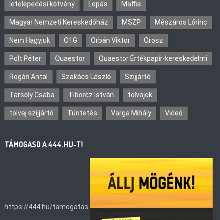
letelepedési kötvény
Lopás
Maffia
Magyar Nemzeti Kereskedőház
MSZP
Mészáros Lőrinc
Nem Hagyjuk
O1G
Orbán Viktor
Orosz
Polt Péter
Quaestor
Quaestor Értékpapír-kereskedelmi
Rogán Antal
Szakács László
Szijjártó
Tarsoly Csaba
Tiborcz István
tolvajok
tolvaj szíjjártó
Tüntetés
Varga Mihály
Videó
TÁMOGASD A 444.HU-T!
https://444.hu/tamogatas