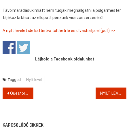
Távolmaradásuk miatt nem tudják meghallgatni a polgármester
tájékoztatását az ellopott pénzünk visszaszerzéséről.
A nyílt levelet ide kattintva töltheti le és olvashatja el (pdf) >>
Lájkold a Facebook oldalunkat
Tagged
Nyílt levél
Post
Questor-ügy: a törvényszék visszavág
NYÍLT LEVÉL KECSKEMÉT POLGÁRMESTER ASSZONYÁNAK, MATOLCSY ROKONÁNAK
navigation
KAPCSOLÓDÓ CIKKEK