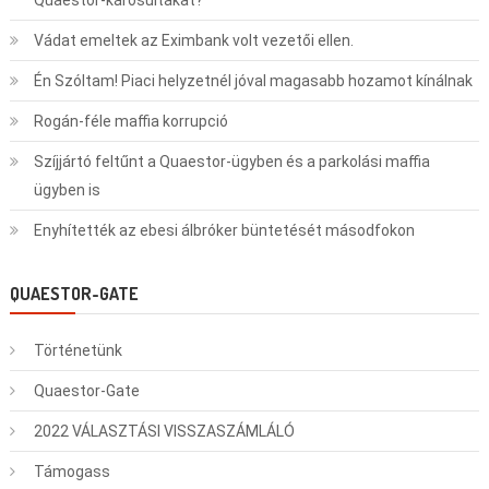
Vádat emeltek az Eximbank volt vezetői ellen.
Én Szóltam! Piaci helyzetnél jóval magasabb hozamot kínálnak
Rogán-féle maffia korrupció
Szíjjártó feltűnt a Quaestor-ügyben és a parkolási maffia
ügyben is
Enyhítették az ebesi álbróker büntetését másodfokon
QUAESTOR-GATE
Történetünk
Quaestor-Gate
2022 VÁLASZTÁSI VISSZASZÁMLÁLÓ
Támogass