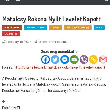
Matolcsy Rokona Nyílt Levelet Kapott
Károsultak
Kiemelt Hírek
Lopás
Matolcsy György
MNB
Quaestor
February 16, 2017
Quaestor Karosultak
Oszd meg másokkal is
Forrás:
http://civilhetes.net/matolcsy-rokona-nyilt-levelet-kapott
A Kecskeméti Quaestor Károsultak Csoportja a mai napon nyílt
levelet juttattott el a Matolcsy-rokon, Szemereyné Pataki Klaudia,
Kecskemét város polgármester asszony részére.
Forrás: MTI