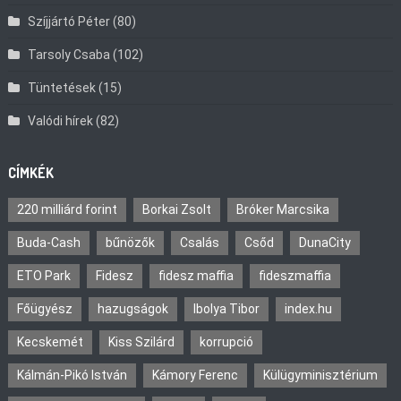
Szíjjártó Péter
(80)
Tarsoly Csaba
(102)
Tüntetések
(15)
Valódi hírek
(82)
CÍMKÉK
220 milliárd forint
Borkai Zsolt
Bróker Marcsika
Buda-Cash
bűnözők
Csalás
Csőd
DunaCity
ETO Park
Fidesz
fidesz maffia
fideszmaffia
Főügyész
hazugságok
Ibolya Tibor
index.hu
Kecskemét
Kiss Szilárd
korrupció
Kálmán-Pikó István
Kámory Ferenc
Külügyminisztérium