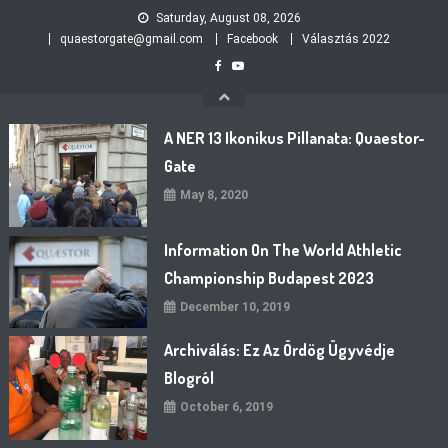
Skip
Saturday, August 08, 2026
to
quaestorgate@gmail.com
Facebook
Választás 2022
content
A NER 13 Ikonikus Pillanata: Quaestor-
Gate
May 8, 2020
Information On The World Athletic
Championship Budapest 2023
December 10, 2019
Archiválás: Ez Az Ördög Ügyvédje
Blogról
October 6, 2019