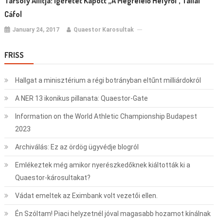
Tarsoly Állítja: Ígéretet Kapott „a Megfelelő Helyről”, Tállai
Cáfol
January 24, 2017
Quaestor Karosultak
FRISS
Hallgat a minisztérium a régi botrányban eltűnt milliárdokról
A NER 13 ikonikus pillanata: Quaestor-Gate
Information on the World Athletic Championship Budapest
2023
Archiválás: Ez az ördög ügyvédje blogról
Emlékeztek még amikor nyerészkedőknek kiáltották ki a
Quaestor-károsultakat?
Vádat emeltek az Eximbank volt vezetői ellen.
Én Szóltam! Piaci helyzetnél jóval magasabb hozamot kínálnak