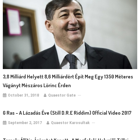
3,8 Milliárd Helyett 8,6 Milliárdért Épít Meg Egy 1350 Méteres
Vágányt Mészáros Lőrinc Érden
October 31, 2018
Quaestor Gate
G Ras – A Lázadás Éve (Still D.R.E Riddim) Official Video 2017
September 2, 2017
Quaestor Karosultak