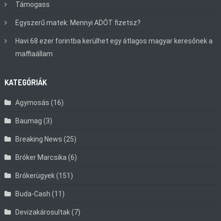
Támogass
Egyszerű matek: Mennyi ADÓT fizetsz?
Havi 68 ezer forintba kerülhet egy átlagos magyar keresőnek a
maffiaállam
KATEGÓRIÁK
Agymosás
(16)
Baumag
(3)
Breaking News
(25)
Bróker Marcsika
(6)
Brókerügyek
(151)
Buda-Cash
(11)
Devizakárosultak
(7)