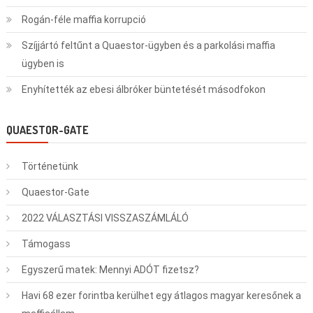
Rogán-féle maffia korrupció
Szíjjártó feltűnt a Quaestor-ügyben és a parkolási maffia
ügyben is
Enyhítették az ebesi álbróker büntetését másodfokon
QUAESTOR-GATE
Történetünk
Quaestor-Gate
2022 VÁLASZTÁSI VISSZASZÁMLÁLÓ
Támogass
Egyszerű matek: Mennyi ADÓT fizetsz?
Havi 68 ezer forintba kerülhet egy átlagos magyar keresőnek a