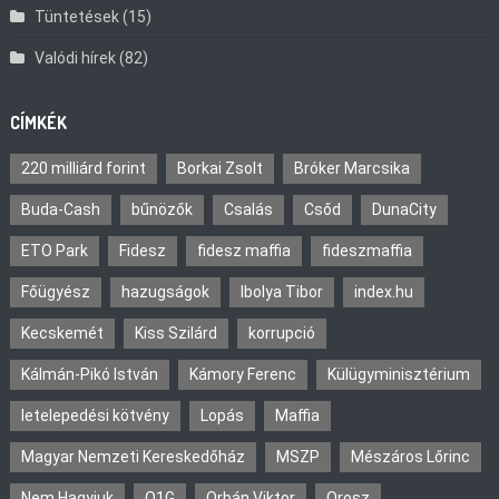
Tüntetések
(15)
Valódi hírek
(82)
CÍMKÉK
220 milliárd forint
Borkai Zsolt
Bróker Marcsika
Buda-Cash
bűnözők
Csalás
Csőd
DunaCity
ETO Park
Fidesz
fidesz maffia
fideszmaffia
Főügyész
hazugságok
Ibolya Tibor
index.hu
Kecskemét
Kiss Szilárd
korrupció
Kálmán-Pikó István
Kámory Ferenc
Külügyminisztérium
letelepedési kötvény
Lopás
Maffia
Magyar Nemzeti Kereskedőház
MSZP
Mészáros Lőrinc
Nem Hagyjuk
O1G
Orbán Viktor
Orosz