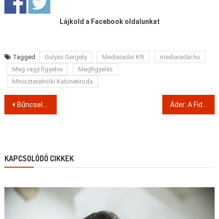
Lájkold a Facebook oldalunkat
Tagged
Gulyás Gergely
Mediaradar Kft
mediaradar.hu
Meg vagy figyelve
Megfigyelés
Miniszterelnöki Kabinetiroda
Post
Bűncselekmény hiányában megszüntették az Elios ügyében a nyomozást
Áder: A Fidesz nem támogatja, hogy olyanok is szavazhassanak, akik nem élnek Magyarországon és nem adófizetői az országnak
navigation
KAPCSOLÓDÓ CIKKEK