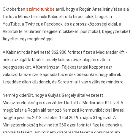
Októberben
számoltunk be
arról, hogy a Rogán Antal irányítása alá
tartozó Miniszterelnöki Kabinetiroda hírportálok, blogok, a
YouTube, a Twitter, a Facebook, és az orosz közösségi oldal, a
Vkontakte felületein megjelent cikkeket, posztokat, bejegyzéseket
figyeltet egy magáncéggel.
A Kabinetiroda havi nettó 862.900 forintot fizet a Mediaradar Kft.-
nek a szolgáltatásért, amely kulcsszavak alapján szűri a
bejegyzéseket. A Kormányzati Tájékoztatási Központ azt
válaszolta az ezzel kapcsolatos érdeklődésünkre, hogy álhírek
terjedése ellen küzdenek, és Soros miatt van szükség minderre.
Nemrég kiderült, hogy a Gulyás Gergely által vezetett
Miniszterelnökség is szerződést kötött a Mediaradar Kft.-vel. A
megbízást a Rogán alá tartozó Nemzeti Kommunikációs Hivatal
hagyta jóvá, és 2018. október 1-től 2019. május 31-ig szól. A
Miniszterelnökség havi nettó 360 ezer forintot fizet a cégnek a
szolgáltatásért, amiről nem közöl részleteket a dokumentum.