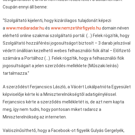
Csupán ennyi áll benne:
“Szolgáltató kijelenti, hogy kizárólagos tulajdonát képezi
a
www.mediaradar.hu
és
www.nemzetihirfigyelo.hu
domain néven
elérhető online szakmai szolgáltató portál. (…) Felek rögzítik, hogy
Szolgáltató hozzáférési jogosultságot biztosít – 3 darab jelszóval
védett önállóan kezelhető webes felhasználói fiók által – Előfizető
számára a Portálhoz (…). Felek rögzítik, hogy a felhasználói fiók
jogosultságait a jelen szerződés melléklete (Műszaki leírás)
tartalmazza.”
A szerződést Ferjancsics László, a Vácért Lokálpatrióta Egyesület
képviselője kérte ki a Miniszterelnökségtől adatigényléssel.
Ferjancsics kérte a szerződés mellékletét is, de azt nem kapta
meg, így nem tudni, hogy pontosan miket radaroz a
Miniszterelnökség az interneten.
Valószínűsíthető, hogy a Facebook-ot figyelik Gulyás Gergelyék,