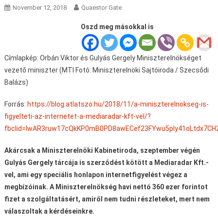
November 12, 2018
Quaestor Gate
Oszd meg másokkal is
Címlapkép: Orbán Viktor és Gulyás Gergely Miniszterelnökséget
vezető miniszter (MTI Fotó: Miniszterelnöki Sajtóiroda / Szecsődi
Balázs)
Forrás:
https://blog.atlatszo.hu/2018/11/a-miniszterelnokseg-is-
figyelteti-az-internetet-a-mediaradar-kft-vel/?
fbclid=IwAR3ruw17cQkKP0mB0PD8awECef23FYwu5ply41oLtdx7C
Akárcsak a Miniszterelnöki Kabinetiroda, szeptember végén
Gulyás Gergely tárcája is szerződést kötött a Mediaradar Kft.-
vel, ami egy speciális honlapon internetfigyelést végez a
megbízóinak. A Miniszterelnökség havi nettó 360 ezer forintot
fizet a szolgáltatásért, amiről nem tudni részleteket, mert nem
válaszoltak a kérdéseinkre.