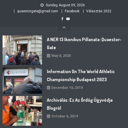
Skip
Sunday, August 09, 2026
to
quaestorgate@gmail.com
Facebook
Választás 2022
content
A NER 13 Ikonikus Pillanata: Quaestor-
Gate
May 8, 2020
Information On The World Athletic
Championship Budapest 2023
December 10, 2019
Archiválás: Ez Az Ördög Ügyvédje
Blogról
October 6, 2019