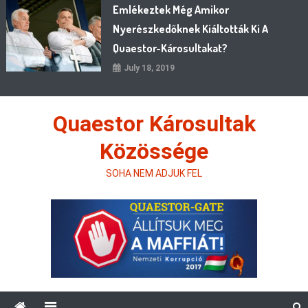
Emlékeztek Még Amikor
Nyerészkedőknek Kiáltották Ki A
Quaestor-Károsultakat?
July 18, 2019
Quaestor Károsultak
Közössége
SOHA NEM ADJUK FEL