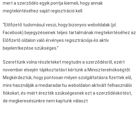
mert a szerződés egyik pontja kiemeli, hogy annak
megtekintéséhez saját regisztráció kell.
“Előfizető tudomásul veszi, hogy bizonyos weboldalak (pl.
Facebook) bejegyzéseinek teljes tartalmának megtekintéséhez az
Előfizető oldalon való érvényes regisztrációja és aktív
bejelentkezése szükséges.”
Szerettünk volna részleteket megtudni a szerződésről, ezért
november elsején tájékoztatást kértünk a Miniszterelnökségtől.
Megkérdeztük, hogy pontosan milyen szolgáltatásra fizettek elő,
mire használják a mediaradar.hu weboldalon aktivált felhasználói
fiókokat, és miért érezték szükségesnek ezt a szerződéskötést,
de megkeresésünkre nem kaptunk választ.