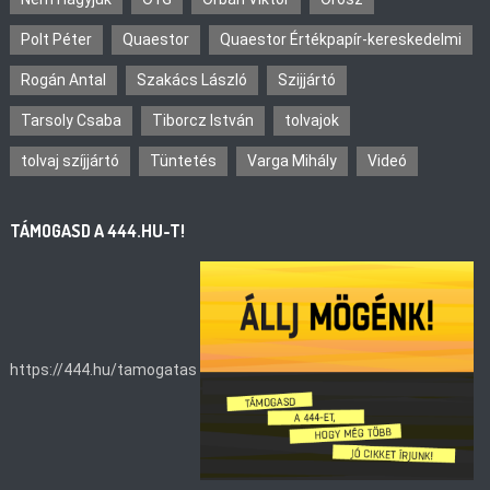
Polt Péter
Quaestor
Quaestor Értékpapír-kereskedelmi
Rogán Antal
Szakács László
Szijjártó
Tarsoly Csaba
Tiborcz István
tolvajok
tolvaj szíjjártó
Tüntetés
Varga Mihály
Videó
TÁMOGASD A 444.HU-T!
https://444.hu/tamogatas