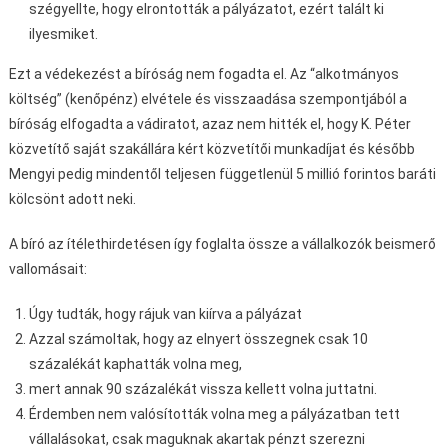
szégyellte, hogy elrontották a pályázatot, ezért talált ki
ilyesmiket.
Ezt a védekezést a bíróság nem fogadta el. Az “alkotmányos
költség” (kenőpénz) elvétele és visszaadása szempontjából a
bíróság elfogadta a vádiratot, azaz nem hitték el, hogy K. Péter
közvetítő saját szakállára kért közvetítői munkadíjat és később
Mengyi pedig mindentől teljesen függetlenül 5 millió forintos baráti
kölcsönt adott neki.
A bíró az ítélethirdetésen így foglalta össze a vállalkozók beismerő
vallomásait:
Úgy tudták, hogy rájuk van kiírva a pályázat
Azzal számoltak, hogy az elnyert összegnek csak 10
százalékát kaphatták volna meg,
mert annak 90 százalékát vissza kellett volna juttatni.
Érdemben nem valósították volna meg a pályázatban tett
vállalásokat, csak maguknak akartak pénzt szerezni