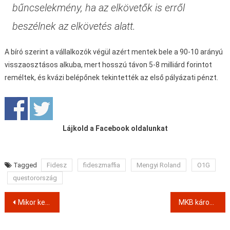
bűncselekmény, ha az elkövetők is erről
beszélnek az elkövetés alatt.
A bíró szerint a vállalkozók végül azért mentek bele a 90-10 arányú
visszaosztásos alkuba, mert hosszú távon 5-8 milliárd forintot
reméltek, és kvázi belépőnek tekintették az első pályázati pénzt.
Lájkold a Facebook oldalunkat
Tagged
Fidesz
fideszmaffia
Mengyi Roland
O1G
questorország
Post
Mikor kerül végre börtönbe Quaestor Csaba? – Vádat emeltek Czeglédy Csaba és társai ellen
MKB károsultak a következők?
navigation