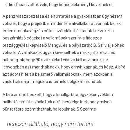
tisztában voltak vele, hogy bűncselekményt követnek el.
A pénz visszaosztása és eltüntetése a gyakorlatban úgy nézett
volna ki, hogy a projektbe mindenféle alvállalkozót vonnak be, aki
érdemi munkavégzés nélkül számlákat állítanak ki. Ezeket a
beszámlázó cégeket a vallomások szerint a fideszes
országgyűlési képviselő Mengyi, és a pályázatíró B. Szilvia jelölték
volna ki. A vállalkozók ugyan kevesellték a nekik jutó részt, és
háborogtak, hogy 90 százalékot vissza kell osztaniuk, de
lényegében azt mondták nekik, hogy ennyit kapnak, és kész. A bíró
azt adott hitelt a beismerő vallomásoknak, mert azokban a
vádlottak saját magukra is terhelő dolgokat mondtak.
A bíró arról is beszélt, hogy a lehallgatási jegyzőkönyvekben
hallható, amint a vádlottak arról beszélgetnek, hogy milyen
büntetésre számíthatnak, ha lebuknak. S Szerinte
nehezen állítható, hogy nem történt