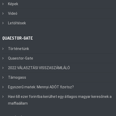
Képek
Videó
Letöltések
QUAESTOR-GATE
Történetünk
Quaestor-Gate
2022 VÁLASZTÁSI VISSZASZÁMLÁLÓ
Támogass
Egyszerű matek: Mennyi ADÓT fizetsz?
Havi 68 ezer forintba kerülhet egy átlagos magyar keresőnek a
maffiaállam