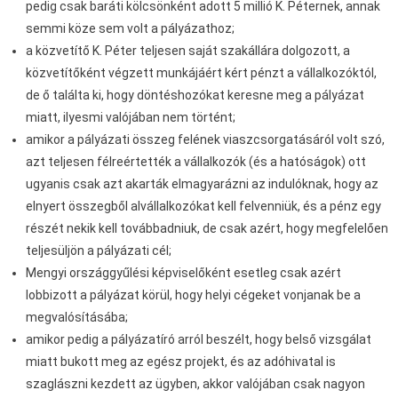
pedig csak baráti kölcsönként adott 5 millió K. Péternek, annak
semmi köze sem volt a pályázathoz;
a közvetítő K. Péter teljesen saját szakállára dolgozott, a
közvetítőként végzett munkájáért kért pénzt a vállalkozóktól,
de ő találta ki, hogy döntéshozókat keresne meg a pályázat
miatt, ilyesmi valójában nem történt;
amikor a pályázati összeg felének viaszcsorgatásáról volt szó,
azt teljesen félreértették a vállalkozók (és a hatóságok) ott
ugyanis csak azt akarták elmagyarázni az indulóknak, hogy az
elnyert összegből alvállalkozókat kell felvenniük, és a pénz egy
részét nekik kell továbbadniuk, de csak azért, hogy megfelelően
teljesüljön a pályázati cél;
Mengyi országgyűlési képviselőként esetleg csak azért
lobbizott a pályázat körül, hogy helyi cégeket vonjanak be a
megvalósításába;
amikor pedig a pályázatíró arról beszélt, hogy belső vizsgálat
miatt bukott meg az egész projekt, és az adóhivatal is
szaglászni kezdett az ügyben, akkor valójában csak nagyon