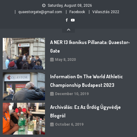
Skip
Saturday, August 08, 2026
to
quaestorgate@gmail.com
Facebook
Választás 2022
content
A NER 13 Ikonikus Pillanata: Quaestor-
Gate
May 8, 2020
Information On The World Athletic
Championship Budapest 2023
December 10, 2019
Archiválás: Ez Az Ördög Ügyvédje
Blogról
October 6, 2019