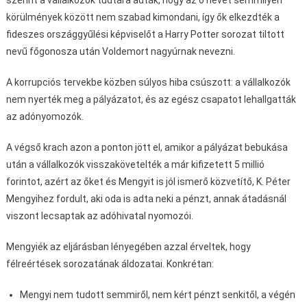
szerint a vállalkozók tudtára adták, hogy az ő nevét semmilyen
körülmények között nem szabad kimondani, így ők elkezdték a
fideszes országgyűlési képviselőt a Harry Potter sorozat tiltott
nevű főgonosza után Voldemort nagyúrnak nevezni.
A korrupciós tervekbe közben súlyos hiba csúszott: a vállalkozók
nem nyerték meg a pályázatot, és az egész csapatot lehallgatták
az adónyomozók.
A végső krach azon a ponton jött el, amikor a pályázat bebukása
után a vállalkozók visszakövetelték a már kifizetett 5 millió
forintot, azért az őket és Mengyit is jól ismerő közvetítő, K. Péter
Mengyihez fordult, aki oda is adta neki a pénzt, annak átadásnál
viszont lecsaptak az adóhivatal nyomozói.
Mengyiék az eljárásban lényegében azzal érveltek, hogy
félreértések sorozatának áldozatai. Konkrétan:
Mengyi nem tudott semmiről, nem kért pénzt senkitől, a végén