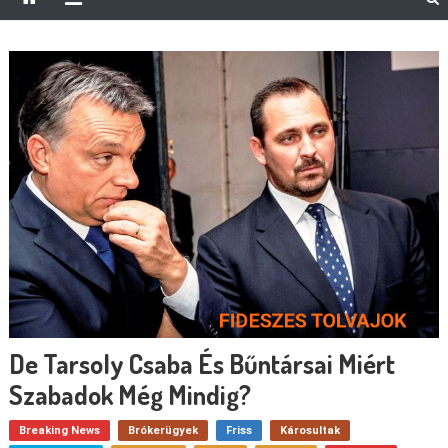
De Tarsoly Csaba És Bűntársai Miért
Szabadok Még Mindig?
Breaking News
Brókerügyek
Friss
Károsultak