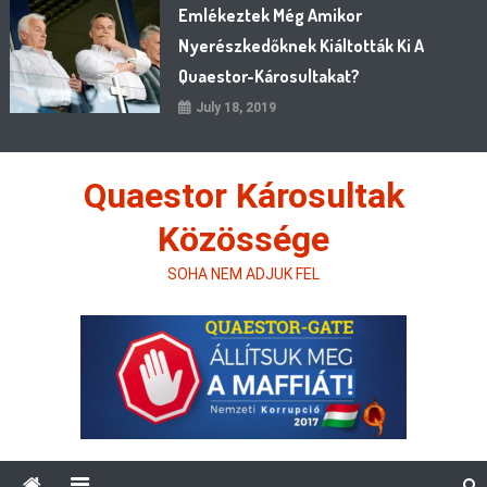
Emlékeztek Még Amikor
Nyerészkedőknek Kiáltották Ki A
Quaestor-Károsultakat?
July 18, 2019
Quaestor Károsultak
Közössége
SOHA NEM ADJUK FEL