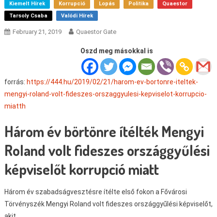
Kiemelt Hírek
Korrupció
Lopás
Politika
Quaestor
Tarsoly Csaba
Valódi Hírek
February 21, 2019
Quaestor Gate
Oszd meg másokkal is
forrás:
https://444.hu/2019/02/21/harom-ev-bortonre-iteltek-
mengyi-roland-volt-fideszes-orszaggyulesi-kepviselot-korrupcio-
miatt
h
Három év börtönre ítélték Mengyi
Roland volt fideszes országgyűlési
képviselőt korrupció miatt
Három év szabadságvesztésre ítélte első fokon a Fővárosi
Törvényszék Mengyi Roland volt fideszes országgyűlési képviselőt,
akit