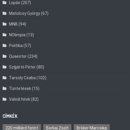
Lopás
(207)
Matolcsy György
(67)
MNB
(94)
NOlimpia
(13)
Politika
(57)
Quaestor
(234)
Szíjjártó Péter
(80)
Tarsoly Csaba
(102)
Tüntetések
(15)
Valódi hírek
(82)
CÍMKÉK
220 milliárd forint
Borkai Zsolt
Bróker Marcsika