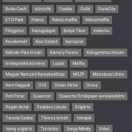
Buda-Cash
bűnözők
Csalás
Csőd
DunaCity
ETO Park
Fidesz
fidesz maffia
fideszmaffia
Főügyész
hazugságok
Ibolya Tibor
index.hu
Kecskemét
Kiss Szilárd
korrupció
Kálmán-Pikó István
Kámory Ferenc
Külügyminisztérium
letelepedési kötvény
Lopás
Maffia
Magyar Nemzeti Kereskedőház
MSZP
Mészáros Lőrinc
Nem Hagyjuk
O1G
Orbán Viktor
Orosz
Polt Péter
Quaestor
Quaestor Értékpapír-kereskedelmi
Rogán Antal
Szakács László
Szijjártó
Tarsoly Csaba
Tiborcz István
tolvajok
tolvaj szíjjártó
Tüntetés
Varga Mihály
Videó