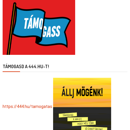
TÁMOGASD A 444.HU-T!
https://444.hu/tamogatas