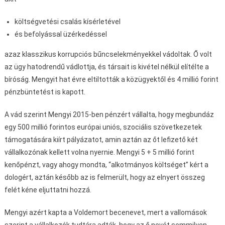
költségvetési csalás kísérletével
és befolyással üzérkedéssel
azaz klasszikus korrupciós bűncselekményekkel vádoltak. Ő volt
az ügy hatodrendű vádlottja, és társait is kivétel nélkül elítélte a
bíróság. Mengyit hat évre eltiltották a közügyektől és 4 millió forint
pénzbüntetést is kapott.
A vád szerint Mengyi 2015-ben pénzért vállalta, hogy megbundáz
egy 500 millió forintos európai uniós, szociális szövetkezetek
támogatására kiírt pályázatot, amin aztán az őt lefizető két
vállalkozónak kellett volna nyernie. Mengyi 5 + 5 millió forint
kenőpénzt, vagy ahogy mondta, “alkotmányos költséget” kért a
dologért, aztán később az is felmerült, hogy az elnyert összeg
felét kéne eljuttatni hozzá.
Mengyi azért kapta a Voldemort becenevet, mert a vallomások