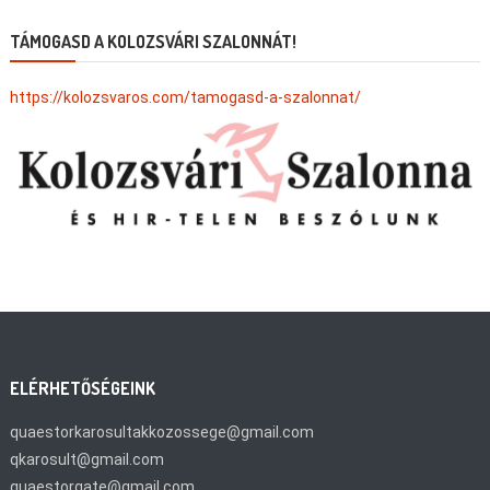
TÁMOGASD A KOLOZSVÁRI SZALONNÁT!
https://kolozsvaros.com/tamogasd-a-szalonnat/
ELÉRHETŐSÉGEINK
quaestorkarosultakkozossege@gmail.com
qkarosult@gmail.com
quaestorgate@gmail.com