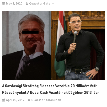
May 8, 2020
Quaestor Gate
A Gazdasági Bizottság Fideszes Vezetője 70 Millióért Vett
Részvényeket A Buda-Cash Vezetőinek Cégében 2013-Ban
April 28, 2017
Quaestor Karosultak