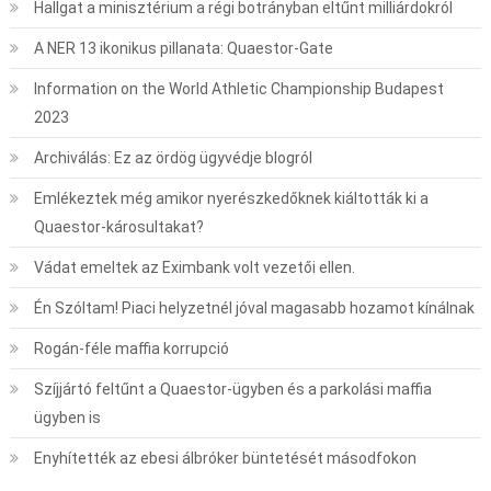
Hallgat a minisztérium a régi botrányban eltűnt milliárdokról
A NER 13 ikonikus pillanata: Quaestor-Gate
Information on the World Athletic Championship Budapest
2023
Archiválás: Ez az ördög ügyvédje blogról
Emlékeztek még amikor nyerészkedőknek kiáltották ki a
Quaestor-károsultakat?
Vádat emeltek az Eximbank volt vezetői ellen.
Én Szóltam! Piaci helyzetnél jóval magasabb hozamot kínálnak
Rogán-féle maffia korrupció
Szíjjártó feltűnt a Quaestor-ügyben és a parkolási maffia
ügyben is
Enyhítették az ebesi álbróker büntetését másodfokon