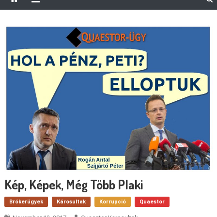
Kép, Képek, Még Több Plaki
Brókerügyek
Károsultak
Korrupció
Quaestor