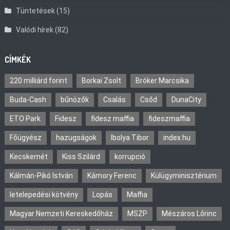
Tüntetések
(15)
Valódi hírek
(82)
CÍMKÉK
220 milliárd forint
Borkai Zsolt
Bróker Marcsika
Buda-Cash
bűnözők
Csalás
Csőd
DunaCity
ETO Park
Fidesz
fidesz maffia
fideszmaffia
Főügyész
hazugságok
Ibolya Tibor
index.hu
Kecskemét
Kiss Szilárd
korrupció
Kálmán-Pikó István
Kámory Ferenc
Külügyminisztérium
letelepedési kötvény
Lopás
Maffia
Magyar Nemzeti Kereskedőház
MSZP
Mészáros Lőrinc