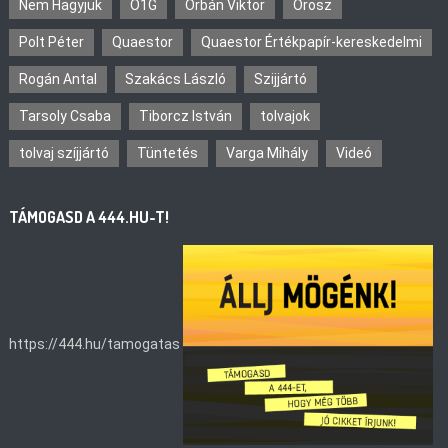
Nem Hagyjuk
O1G
Orbán Viktor
Orosz
Polt Péter
Quaestor
Quaestor Értékpapír-kereskedelmi
Rogán Antal
Szakács László
Szijjártó
Tarsoly Csaba
Tiborcz István
tolvajok
tolvaj szíjjártó
Tüntetés
Varga Mihály
Videó
TÁMOGASD A 444.HU-T!
https://444.hu/tamogatas