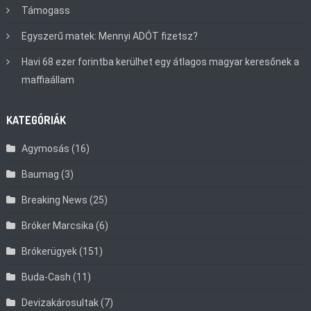
Támogass
Egyszerű matek: Mennyi ADÓT fizetsz?
Havi 68 ezer forintba kerülhet egy átlagos magyar keresőnek a
maffiaállam
KATEGÓRIÁK
Agymosás
(16)
Baumag
(3)
Breaking News
(25)
Bróker Marcsika
(6)
Brókerügyek
(151)
Buda-Cash
(11)
Devizakárosultak
(7)