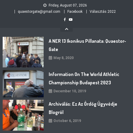
Skip
Friday, August 07, 2026
to
quaestorgate@gmail.com
Facebook
Választás 2022
content
A NER 13 Ikonikus Pillanata: Quaestor-
Gate
May 8, 2020
Information On The World Athletic
Championship Budapest 2023
December 10, 2019
Archiválás: Ez Az Ördög Ügyvédje
Blogról
October 6, 2019