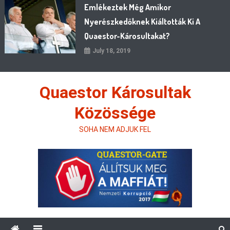
Emlékeztek Még Amikor
Nyerészkedőknek Kiáltották Ki A
Quaestor-Károsultakat?
July 18, 2019
Quaestor Károsultak
Közössége
SOHA NEM ADJUK FEL