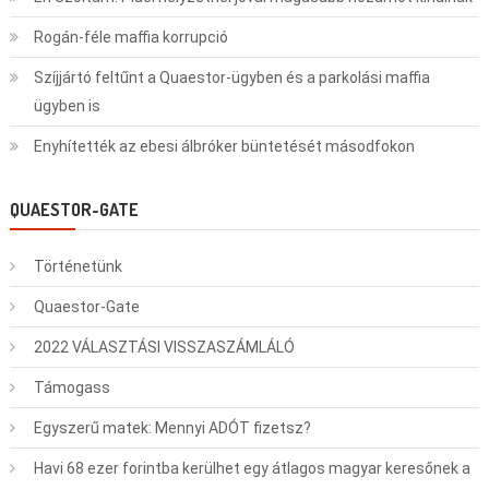
Rogán-féle maffia korrupció
Szíjjártó feltűnt a Quaestor-ügyben és a parkolási maffia
ügyben is
Enyhítették az ebesi álbróker büntetését másodfokon
QUAESTOR-GATE
Történetünk
Quaestor-Gate
2022 VÁLASZTÁSI VISSZASZÁMLÁLÓ
Támogass
Egyszerű matek: Mennyi ADÓT fizetsz?
Havi 68 ezer forintba kerülhet egy átlagos magyar keresőnek a