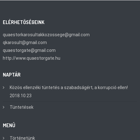
ELÉRHETŐSÉGEINK
quaestorkarosultakkozossege@gmail.com
qkarosult@gmail.com
quaestorgate@gmail.com
http://www.quaestorgate.hu
NAPTÁR
Közös ellenzéki tüntetés a szabadságért, a korrupció ellen!
2018.10.23
Tüntetések
MENÜ
Történetünk