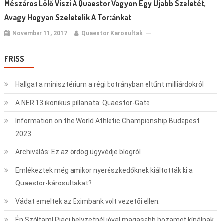
Mészáros Lölő Viszi A Quaestor Vagyon Egy Újabb Szeletét,
Avagy Hogyan Szeletelik A Tortánkat
November 11, 2017
Quaestor Karosultak
FRISS
Hallgat a minisztérium a régi botrányban eltűnt milliárdokról
A NER 13 ikonikus pillanata: Quaestor-Gate
Information on the World Athletic Championship Budapest
2023
Archiválás: Ez az ördög ügyvédje blogról
Emlékeztek még amikor nyerészkedőknek kiáltották ki a
Quaestor-károsultakat?
Vádat emeltek az Eximbank volt vezetői ellen.
Én Szóltam! Piaci helyzetnél jóval magasabb hozamot kínálnak