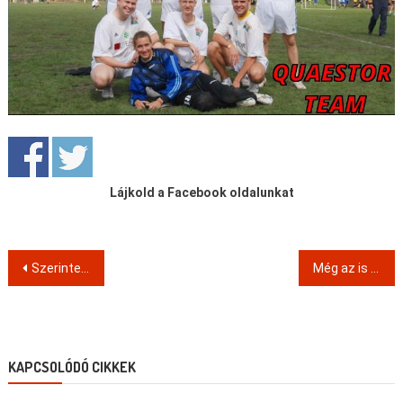
Lájkold a Facebook oldalunkat
Post
Szerinted sem kell Magyarországon betartani a törvényeket?
Még az is jobb lett volna, ha jól célra fordították volna a Quaestorból ELLOPOTT pénzünket
navigation
KAPCSOLÓDÓ CIKKEK