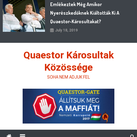
Emlékeztek Még Amikor
Nyerészkedőknek Kiáltották Ki A
Quaestor-Károsultakat?
July 18, 2019
Quaestor Károsultak
Közössége
SOHA NEM ADJUK FEL