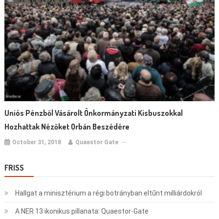
Uniós Pénzből Vásárolt Önkormányzati Kisbuszokkal
Hozhattak Nézőket Orbán Beszédére
October 31, 2018
Quaestor Gate
FRISS
Hallgat a minisztérium a régi botrányban eltűnt milliárdokról
A NER 13 ikonikus pillanata: Quaestor-Gate