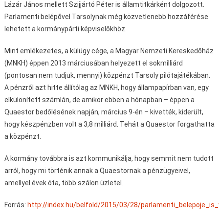
Lázár János mellett Szijjártó Péter is államtitkárként dolgozott.
Parlamenti belépővel Tarsolynak még közvetlenebb hozzáférése
lehetett a kormánypárti képviselőkhöz.
Mint emlékezetes, a külügy cége, a Magyar Nemzeti Kereskedőház
(MNKH) éppen 2013 márciusában helyezett el sokmilliárd
(pontosan nem tudjuk, mennyi) közpénzt Tarsoly pilótajátékában.
A pénzről azt hitte állítólag az MNKH, hogy állampapírban van, egy
elkülönített számlán, de amikor ebben a hónapban – éppen a
Quaestor bedőlésének napján, március 9-én – kivették, kiderült,
hogy készpénzben volt a 3,8 milliárd. Tehát a Quaestor forgathatta
a közpénzt.
A kormány továbbra is azt kommunikálja, hogy semmit nem tudott
arról, hogy mi történik annak a Quaestornak a pénzügyeivel,
amellyel évek óta, több szálon üzletel.
Forrás:
http://index.hu/belfold/2015/03/28/parlamenti_belepoje_is