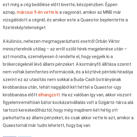
ezt még a cég bedőlése előtt kivette, készpénzben. Éppen
aznap,
március 9-én vette ki
a vagyonát, amikor az MNB már
vizsgálódott a cégnél, és amikor este a Quaestor bejelentette a
fizetésképtelenséget.
A különös, nehezen megmagyarázható esetről Orbán Viktor
miniszterelnök utólag – az erről szóló hírek megjelenése után –
azt mondta, személyesen ő rendelte el, hogy vegyék ki a
brókercégeknél lévő állami pénzeket. A kormányfő állítása szerint
nem voltak bennfentes információik, és a köztévé pénteki híradója
szerint ez az utasítás nem sokkal a Buda-Cash botrányának
kirobbanása után, tehát nagyjából két héttel a Quaestor-ügy
kirobbanása előtt
elhangzott
. Ha ez valóban így van, akkor viszont
figyelemreméltóan bátor kockázatvállalás volt a Szijjártó-tárca alá
tartozó kereskedőháztól, hogy még majdnem két hétig ott
parkoltatta az állami pénzeket, és csak akkor vette ki azt, amikor a
Quaestornál már tudni lehetett, hogy baj van.