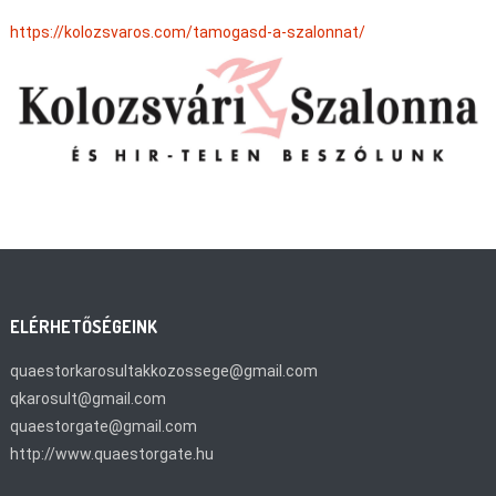
https://kolozsvaros.com/tamogasd-a-szalonnat/
ELÉRHETŐSÉGEINK
quaestorkarosultakkozossege@gmail.com
qkarosult@gmail.com
quaestorgate@gmail.com
http://www.quaestorgate.hu