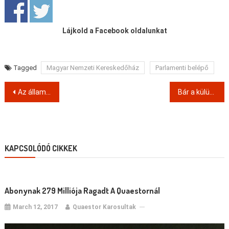
Lájkold a Facebook oldalunkat
Tagged
Magyar Nemzeti Kereskedőház
Parlamenti belépő
Post
Az állam toborzott külföldi befektetőket a Quaestor irreális ingatlanprojektjéhez
Bár a külügy nem verné nagydobra, hogy a Quaestoron kívül kikkel üzleteltek, mi elég színes társaságot találtunk
navigation
KAPCSOLÓDÓ CIKKEK
Abonynak 279 Milliója Ragadt A Quaestornál
March 12, 2017
Quaestor Karosultak