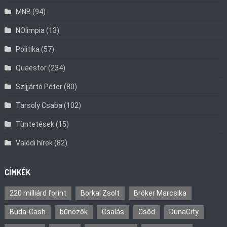
MNB
(94)
NOlimpia
(13)
Politika
(57)
Quaestor
(234)
Szíjjártó Péter
(80)
Tarsoly Csaba
(102)
Tüntetések
(15)
Valódi hírek
(82)
CÍMKÉK
220 milliárd forint
Borkai Zsolt
Bróker Marcsika
Buda-Cash
bűnözők
Csalás
Csőd
DunaCity