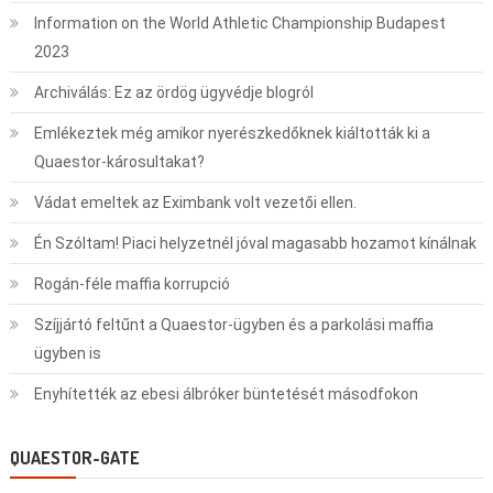
Information on the World Athletic Championship Budapest
2023
Archiválás: Ez az ördög ügyvédje blogról
Emlékeztek még amikor nyerészkedőknek kiáltották ki a
Quaestor-károsultakat?
Vádat emeltek az Eximbank volt vezetői ellen.
Én Szóltam! Piaci helyzetnél jóval magasabb hozamot kínálnak
Rogán-féle maffia korrupció
Szíjjártó feltűnt a Quaestor-ügyben és a parkolási maffia
ügyben is
Enyhítették az ebesi álbróker büntetését másodfokon
QUAESTOR-GATE