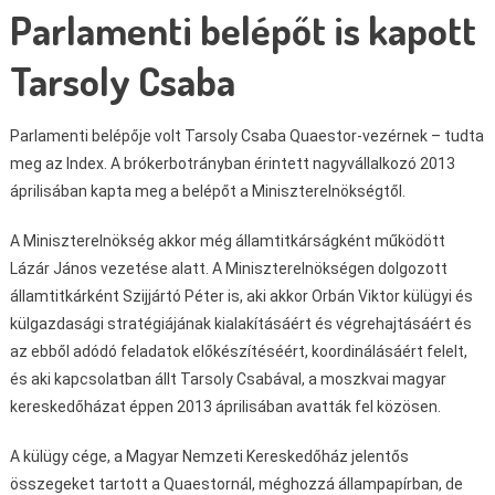
Parlamenti belépőt is kapott
Tarsoly Csaba
Parlamenti belépője volt Tarsoly Csaba Quaestor-vezérnek – tudta
meg az Index. A brókerbotrányban érintett nagyvállalkozó 2013
áprilisában kapta meg a belépőt a Miniszterelnökségtől.
A Miniszterelnökség akkor még államtitkárságként működött
Lázár János vezetése alatt. A Miniszterelnökségen dolgozott
államtitkárként Szijjártó Péter is, aki akkor Orbán Viktor külügyi és
külgazdasági stratégiájának kialakításáért és végrehajtásáért és
az ebből adódó feladatok előkészítéséért, koordinálásáért felelt,
és aki kapcsolatban állt Tarsoly Csabával, a moszkvai magyar
kereskedőházat éppen 2013 áprilisában avatták fel közösen.
A külügy cége, a Magyar Nemzeti Kereskedőház jelentős
összegeket tartott a Quaestornál, méghozzá állampapírban, de