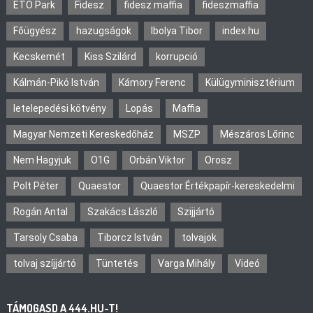
ETO Park
Fidesz
fidesz maffia
fideszmaffia
Főügyész
hazugságok
Ibolya Tibor
index.hu
Kecskemét
Kiss Szilárd
korrupció
Kálmán-Pikó István
Kámory Ferenc
Külügyminisztérium
letelepedési kötvény
Lopás
Maffia
Magyar Nemzeti Kereskedőház
MSZP
Mészáros Lőrinc
Nem Hagyjuk
O1G
Orbán Viktor
Orosz
Polt Péter
Quaestor
Quaestor Értékpapír-kereskedelmi
Rogán Antal
Szakács László
Szijjártó
Tarsoly Csaba
Tiborcz István
tolvajok
tolvaj szíjjártó
Tüntetés
Varga Mihály
Videó
TÁMOGASD A 444.HU-T!