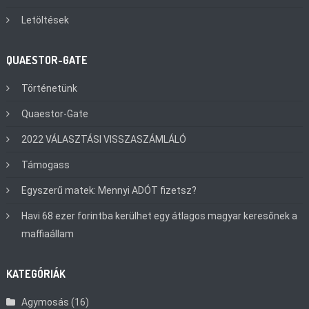
Letöltések
QUAESTOR-GATE
Történetünk
Quaestor-Gate
2022 VÁLASZTÁSI VISSZASZÁMLÁLÓ
Támogass
Egyszerű matek: Mennyi ADÓT fizetsz?
Havi 68 ezer forintba kerülhet egy átlagos magyar keresőnek a
maffiaállam
KATEGÓRIÁK
Agymosás
(16)