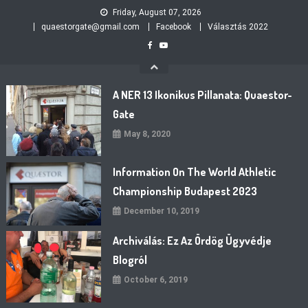
Skip
Friday, August 07, 2026
to
quaestorgate@gmail.com
Facebook
Választás 2022
content
A NER 13 Ikonikus Pillanata: Quaestor-
Gate
May 8, 2020
Information On The World Athletic
Championship Budapest 2023
December 10, 2019
Archiválás: Ez Az Ördög Ügyvédje
Blogról
October 6, 2019