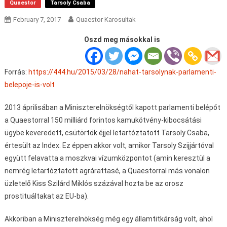
Quaestor
Tarsoly Csaba
February 7, 2017
Quaestor Karosultak
Oszd meg másokkal is
Forrás:
https://444.hu/2015/03/28/nahat-tarsolynak-parlamenti-
belepoje-is-volt
2013 áprilisában a Miniszterelnökségtől kapott parlamenti belépőt
a Quaestorral 150 milliárd forintos kamukötvény-kibocsátási
ügybe keveredett, csütörtök éjjel letartóztatott Tarsoly Csaba,
értesült az Index. Ez éppen akkor volt, amikor Tarsoly Szijjártóval
együtt felavatta a moszkvai vízumközpontot (amin keresztül a
nemrég letartóztatott agrárattasé, a Quaestorral más vonalon
üzletelő Kiss Szilárd Miklós százával hozta be az orosz
prostituáltakat az EU-ba).
Akkoriban a Miniszterelnökség még egy államtitkárság volt, ahol