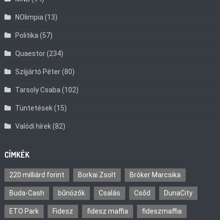
NOlimpia
(13)
Politika
(57)
Quaestor
(234)
Szíjjártó Péter
(80)
Tarsoly Csaba
(102)
Tüntetések
(15)
Valódi hírek
(82)
CÍMKÉK
220 milliárd forint
Borkai Zsolt
Bróker Marcsika
Buda-Cash
bűnözők
Csalás
Csőd
DunaCity
ETO Park
Fidesz
fidesz maffia
fideszmaffia