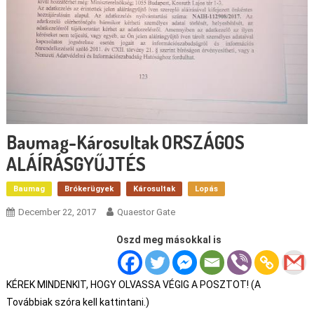
Baumag-Károsultak ORSZÁGOS
ALÁÍRÁSGYŰJTÉS
Baumag
Brókerügyek
Károsultak
Lopás
December 22, 2017
Quaestor Gate
Oszd meg másokkal is
KÉREK MINDENKIT, HOGY OLVASSA VÉGIG A POSZTOT! (A
Továbbiak szóra kell kattintani.)