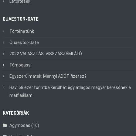
Letöltések
QUAESTOR-GATE
Történetünk
Quaestor-Gate
2022 VÁLASZTÁSI VISSZASZÁMLÁLÓ
Támogass
Egyszerű matek: Mennyi ADÓT fizetsz?
Havi 68 ezer forintba kerülhet egy átlagos magyar keresőnek a
maffiaállam
KATEGÓRIÁK
Agymosás
(16)