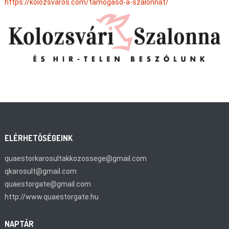
https://kolozsvaros.com/tamogasd-a-szalonnat/
ELÉRHETŐSÉGEINK
quaestorkarosultakkozossege@gmail.com
qkarosult@gmail.com
quaestorgate@gmail.com
http://www.quaestorgate.hu
NAPTÁR