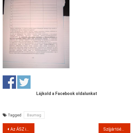
Lájkold a Facebook oldalunkat
Tagged
Baumag
Post
Az ÁSZ is kapott levelet
Szíjjártóék megmentettek majd 4 milliárdot a bebukott Quaestorból