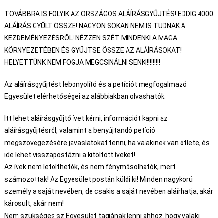
TOVÁBBRA IS FOLYIK AZ ORSZÁGOS ALÁÍRÁSGYŰJTÉS! EDDIG 4000
ALÁÍRÁS GYŰLT ÖSSZE! NAGYON SOKAN NEM IS TUDNAK A
KEZDEMÉNYEZÉSRŐL! NÉZZEN SZÉT MINDENKI A MAGA
KÖRNYEZETÉBEN ÉS GYŰJTSE ÖSSZE AZ ALÁÍRÁSOKAT!
HELYETTÜNK NEM FOGJA MEGCSINÁLNI SENKI!!!!!!!!!
Az aláírásgyűjtést lebonyolító és a petíciót megfogalmazó
Egyesület elérhetőségei az alábbiakban olvashatók.
Itt lehet aláírásgyűjtő ívet kérni, információt kapni az
aláírásgyűjtésről, valamint a benyújtandó petíció
megszövegezésére javaslatokat tenni, ha valakinek van ötlete, és
ide lehet visszapostázni a kitöltött íveket!
Az ívek nem letölthetők, és nem fénymásolhatók, mert
számozottak! Az Egyesület postán küldi ki! Minden nagykorú
személy a saját nevében, de csakis a saját nevében aláírhatja, akár
károsult, akár nem!
Nem szükséges sz Egyesület tagjának lenni ahhoz, hogy valaki