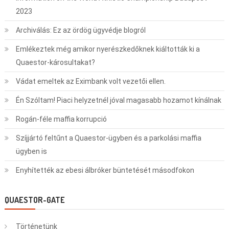
2023
Archiválás: Ez az ördög ügyvédje blogról
Emlékeztek még amikor nyerészkedőknek kiáltották ki a
Quaestor-károsultakat?
Vádat emeltek az Eximbank volt vezetői ellen.
Én Szóltam! Piaci helyzetnél jóval magasabb hozamot kínálnak
Rogán-féle maffia korrupció
Szíjjártó feltűnt a Quaestor-ügyben és a parkolási maffia
ügyben is
Enyhítették az ebesi álbróker büntetését másodfokon
QUAESTOR-GATE
Történetünk