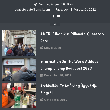
Skip
Monday, August 10, 2026
to
quaestorgate@gmail.com
Facebook
Választás 2022
content
A NER 13 Ikonikus Pillanata: Quaestor-
Gate
May 8, 2020
Information On The World Athletic
Championship Budapest 2023
December 10, 2019
Archiválás: Ez Az Ördög Ügyvédje
Blogról
October 6, 2019