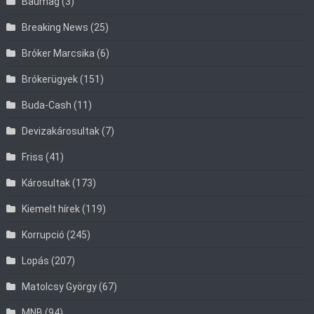
Baumag
(3)
Breaking News
(25)
Bróker Marcsika
(6)
Brókerügyek
(151)
Buda-Cash
(11)
Devizakárosultak
(7)
Friss
(41)
Károsultak
(173)
Kiemelt hírek
(119)
Korrupció
(245)
Lopás
(207)
Matolcsy György
(67)
MNB
(94)