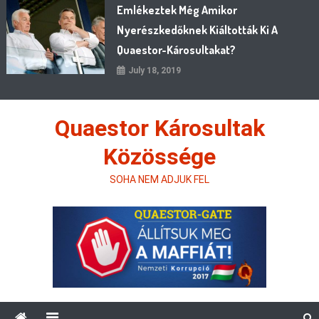
Emlékeztek Még Amikor
Nyerészkedőknek Kiáltották Ki A
Quaestor-Károsultakat?
July 18, 2019
Quaestor Károsultak
Közössége
SOHA NEM ADJUK FEL