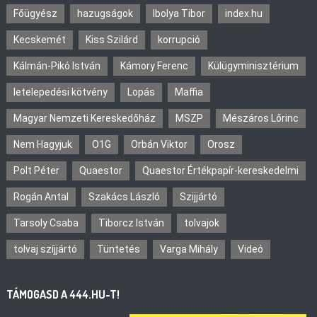
Főügyész
hazugságok
Ibolya Tibor
index.hu
Kecskemét
Kiss Szilárd
korrupció
Kálmán-Pikó István
Kámory Ferenc
Külügyminisztérium
letelepedési kötvény
Lopás
Maffia
Magyar Nemzeti Kereskedőház
MSZP
Mészáros Lőrinc
Nem Hagyjuk
O1G
Orbán Viktor
Orosz
Polt Péter
Quaestor
Quaestor Értékpapír-kereskedelmi
Rogán Antal
Szakács László
Szijjártó
Tarsoly Csaba
Tiborcz István
tolvajok
tolvaj szíjjártó
Tüntetés
Varga Mihály
Videó
TÁMOGASD A 444.HU-T!