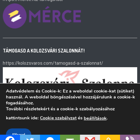
TÁMOGASD A KOLOZSVÁRI SZALONNÁT!
https://kolozsvaros.com/tamogasd-a-szalonnat/
Adatvédelem és Cookie-k: Ez a weboldal cookie-kat (sütiket)
használ. A weboldal böngészésével hozzájárulunk a cookie-k
fogadásához.
További részletekért és a cookie-k szabályozásához
kattintsunk ide:
és
.
Cookie szabályzat
beállítások
Quaestor Károsultak Közösségek
|
Theme: News Vibrant by
CodeVibrant
.
Elfogad