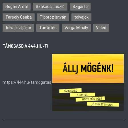
Rogán Antal
Szakács László
Szijjártó
Tarsoly Csaba
Tiborcz István
tolvajok
tolvaj szíjjártó
Tüntetés
Varga Mihály
Videó
TÁMOGASD A 444.HU-T!
https://444.hu/tamogatas