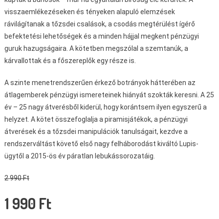
visszaemlékezéseken és tényeken alapuló elemzések
rávilágítanak a tőzsdei csalások, a csodás megtérülést ígérő
befektetési lehetőségek és a minden hájjal megkent pénzügyi
guruk hazugságaira. A kötetben megszólal a szemtanúk, a
kárvallottak és a főszereplők egy része is.
A szinte menetrendszerűen érkező botrányok hátterében az
átlagemberek pénzügyi ismereteinek hiányát szokták keresni. A 25
év – 25 nagy átverésből kiderül, hogy korántsem ilyen egyszerű a
helyzet. A kötet összefoglalja a piramisjátékok, a pénzügyi
átverések és a tőzsdei manipulációk tanulságait, kezdve a
rendszerváltást követő első nagy felháborodást kiváltó Lupis-
ügytől a 2015-ös év páratlan lebukássorozatáig.
2 990 Ft
1 990 Ft