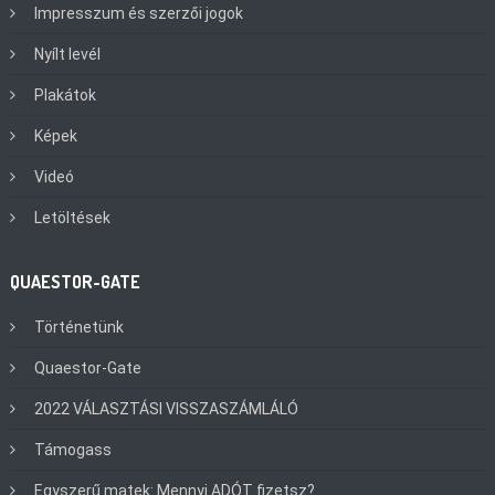
Impresszum és szerzői jogok
Nyílt levél
Plakátok
Képek
Videó
Letöltések
QUAESTOR-GATE
Történetünk
Quaestor-Gate
2022 VÁLASZTÁSI VISSZASZÁMLÁLÓ
Támogass
Egyszerű matek: Mennyi ADÓT fizetsz?