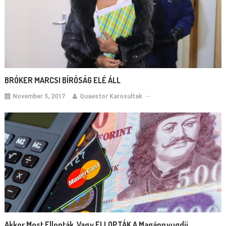
BRÓKER MARCSI BÍRÓSÁG ELÉ ÁLL
November 5, 2017
Quaestor Karosultak
Akkor Most Ellopták, Vagy ELLOPTÁK A Magánnyugdíj