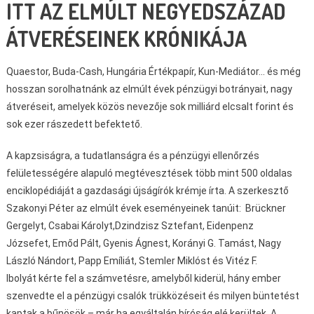
ITT AZ ELMÚLT NEGYEDSZÁZAD
ÁTVERÉSEINEK KRÓNIKÁJA
Quaestor, Buda-Cash, Hungária Értékpapír, Kun-Mediátor… és még
hosszan sorolhatnánk az elmúlt évek pénzügyi botrányait, nagy
átveréseit, amelyek közös nevezője sok milliárd elcsalt forint és
sok ezer rászedett befektető.
A kapzsiságra, a tudatlanságra és a pénzügyi ellenőrzés
felületességére alapuló megtévesztések több mint 500 oldalas
enciklopédiáját a gazdasági újságírók krémje írta. A szerkesztő
Szakonyi Péter az elmúlt évek eseményeinek tanúit: Brückner
Gergelyt, Csabai Károlyt,Dzindzisz Sztefant, Eidenpenz
Józsefet, Emőd Pált, Gyenis Ágnest, Korányi G. Tamást, Nagy
László Nándort, Papp Emíliát, Stemler Miklóst és Vitéz F.
Ibolyát kérte fel a számvetésre, amelyből kiderül, hány ember
szenvedte el a pénzügyi csalók trükközéseit és milyen büntetést
kaptak a bűnösök – már ha egyáltalán bíróság elé kerültek. A