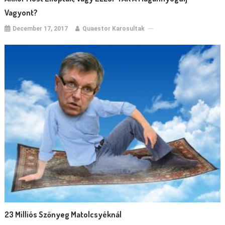
Vagyont?
December 17, 2017
Quaestor Karosultak
23 Milliós Szőnyeg Matolcsyéknál