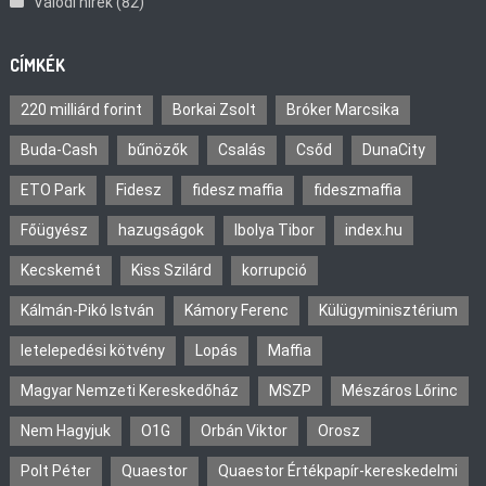
Valódi hírek
(82)
CÍMKÉK
220 milliárd forint
Borkai Zsolt
Bróker Marcsika
Buda-Cash
bűnözők
Csalás
Csőd
DunaCity
ETO Park
Fidesz
fidesz maffia
fideszmaffia
Főügyész
hazugságok
Ibolya Tibor
index.hu
Kecskemét
Kiss Szilárd
korrupció
Kálmán-Pikó István
Kámory Ferenc
Külügyminisztérium
letelepedési kötvény
Lopás
Maffia
Magyar Nemzeti Kereskedőház
MSZP
Mészáros Lőrinc
Nem Hagyjuk
O1G
Orbán Viktor
Orosz
Polt Péter
Quaestor
Quaestor Értékpapír-kereskedelmi