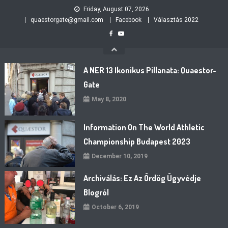
Skip
Friday, August 07, 2026
to
quaestorgate@gmail.com
Facebook
Választás 2022
content
A NER 13 Ikonikus Pillanata: Quaestor-
Gate
May 8, 2020
Information On The World Athletic
Championship Budapest 2023
December 10, 2019
Archiválás: Ez Az Ördög Ügyvédje
Blogról
October 6, 2019