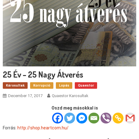
25 Év – 25 Nagy Átverés
Károsultak
Korrupció
Lopás
Quaestor
December 17, 2017
Quaestor Karosultak
Oszd meg másokkal is
Forrás:
http://shop.heartcom.hu/