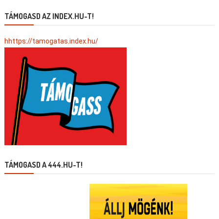
TÁMOGASD AZ INDEX.HU-T!
hhttps://tamogatas.index.hu/
TÁMOGASD A 444.HU-T!