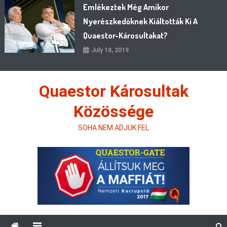
Emlékeztek Még Amikor
Nyerészkedőknek Kiáltották Ki A
Quaestor-Károsultakat?
July 18, 2019
Quaestor Károsultak
Közössége
SOHA NEM ADJUK FEL