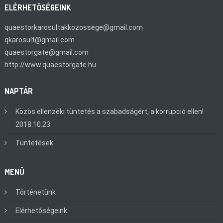
ELÉRHETŐSÉGEINK
quaestorkarosultakkozossege@gmail.com
qkarosult@gmail.com
quaestorgate@gmail.com
http://www.quaestorgate.hu
NAPTÁR
Közös ellenzéki tüntetés a szabadságért, a korrupció ellen!
2018.10.23
Tüntetések
MENÜ
Történetünk
Elérhetőségeink