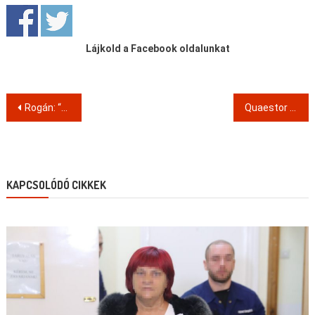
Lájkold a Facebook oldalunkat
Post
Rogán: “a nemzeti konzultáció egyik tételmondatának sincsen köze az alatta lévő magyarázó szöveghez és a valósághoz”
Quaestor károsultak ismét tüntettek (2017.12.14.)
navigation
KAPCSOLÓDÓ CIKKEK