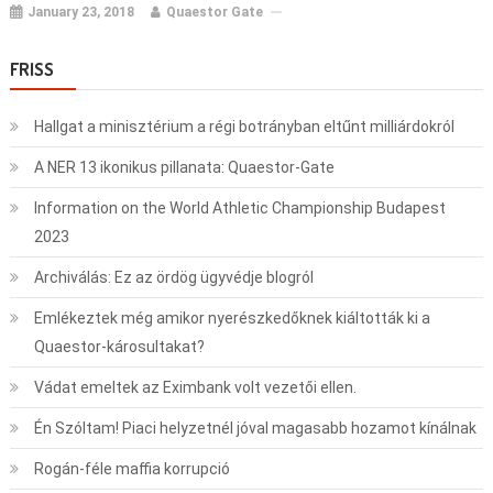
January 23, 2018
Quaestor Gate
FRISS
Hallgat a minisztérium a régi botrányban eltűnt milliárdokról
A NER 13 ikonikus pillanata: Quaestor-Gate
Information on the World Athletic Championship Budapest
2023
Archiválás: Ez az ördög ügyvédje blogról
Emlékeztek még amikor nyerészkedőknek kiáltották ki a
Quaestor-károsultakat?
Vádat emeltek az Eximbank volt vezetői ellen.
Én Szóltam! Piaci helyzetnél jóval magasabb hozamot kínálnak
Rogán-féle maffia korrupció