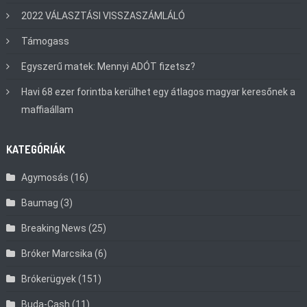
2022 VÁLASZTÁSI VISSZASZÁMLÁLÓ
Támogass
Egyszerű matek: Mennyi ADÓT fizetsz?
Havi 68 ezer forintba kerülhet egy átlagos magyar keresőnek a
maffiaállam
KATEGÓRIÁK
Agymosás
(16)
Baumag
(3)
Breaking News
(25)
Bróker Marcsika
(6)
Brókerügyek
(151)
Buda-Cash
(11)