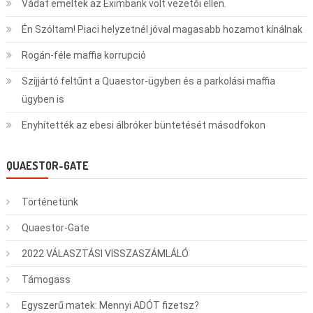
Vádat emeltek az Eximbank volt vezetői ellen.
Én Szóltam! Piaci helyzetnél jóval magasabb hozamot kínálnak
Rogán-féle maffia korrupció
Szíjjártó feltűnt a Quaestor-ügyben és a parkolási maffia
ügyben is
Enyhítették az ebesi álbróker büntetését másodfokon
QUAESTOR-GATE
Történetünk
Quaestor-Gate
2022 VÁLASZTÁSI VISSZASZÁMLÁLÓ
Támogass
Egyszerű matek: Mennyi ADÓT fizetsz?