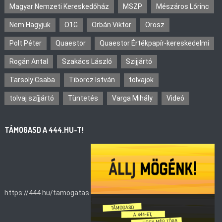
Magyar Nemzeti Kereskedőház
MSZP
Mészáros Lőrinc
Nem Hagyjuk
O1G
Orbán Viktor
Orosz
Polt Péter
Quaestor
Quaestor Értékpapír-kereskedelmi
Rogán Antal
Szakács László
Szijjártó
Tarsoly Csaba
Tiborcz István
tolvajok
tolvaj szíjjártó
Tüntetés
Varga Mihály
Videó
TÁMOGASD A 444.HU-T!
https://444.hu/tamogatas