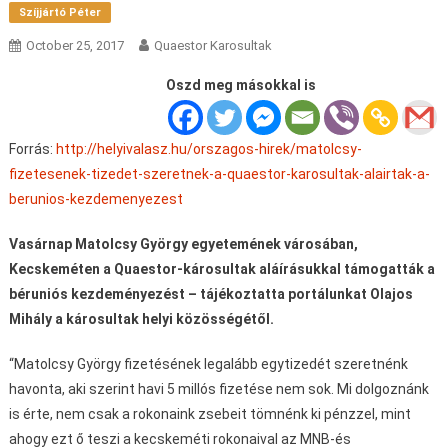
Szíjjártó Péter
October 25, 2017
Quaestor Karosultak
Oszd meg másokkal is
Forrás:
http://helyivalasz.hu/orszagos-hirek/matolcsy-
fizetesenek-tizedet-szeretnek-a-quaestor-karosultak-alairtak-a-
berunios-kezdemenyezest
Vasárnap Matolcsy György egyetemének városában,
Kecskeméten a Quaestor-károsultak aláírásukkal támogatták a
béruniós kezdeményezést – tájékoztatta portálunkat Olajos
Mihály a károsultak helyi közösségétől.
“Matolcsy György fizetésének legalább egytizedét szeretnénk
havonta, aki szerint havi 5 millós fizetése nem sok. Mi dolgoznánk
is érte, nem csak a rokonaink zsebeit tömnénk ki pénzzel, mint
ahogy ezt ő teszi a kecskeméti rokonaival az MNB-és