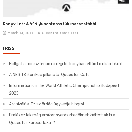
Könyv Lett A 444 Quaestoros Cikksorozatából
March 14, 2017
Quaestor Karosultak
FRISS
Hallgat a minisztérium a régi botrányban eltűnt milliárdokról
A NER 13 ikonikus pillanata: Quaestor-Gate
Information on the World Athletic Championship Budapest
2023
Archiválás: Ez az ördög ügyvédje blogról
Emlékeztek még amikor nyerészkedőknek kiáltották ki a
Quaestor-károsultakat?