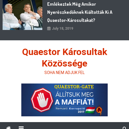
Emlékeztek Még Amikor
Nyerészkedőknek Kiáltották Ki A
Quaestor-Károsultakat?
July 18, 2019
Quaestor Károsultak
Közössége
SOHA NEM ADJUK FEL