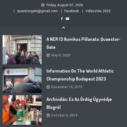
Skip
Friday, August 07, 2026
to
quaestorgate@gmail.com
Facebook
Választás 2022
content
A NER 13 Ikonikus Pillanata: Quaestor-
Gate
May 8, 2020
Information On The World Athletic
Championship Budapest 2023
December 10, 2019
Archiválás: Ez Az Ördög Ügyvédje
Blogról
October 6, 2019