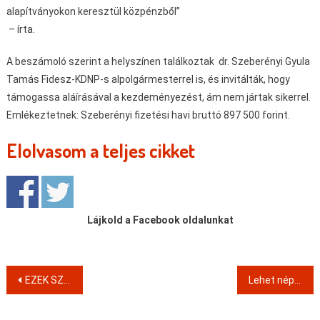
alapítványokon keresztül közpénzből”
– írta.
A beszámoló szerint a helyszínen találkoztak dr. Szeberényi Gyula
Tamás Fidesz-KDNP-s alpolgármesterrel is, és invitálták, hogy
támogassa aláírásával a kezdeményezést, ám nem jártak sikerrel.
Emlékeztetnek: Szeberényi fizetési havi bruttó 897 500 forint.
Elolvasom a teljes cikket
Lájkold a Facebook oldalunkat
Post
EZEK SZÉT LOPNAK MINDENT
Lehet népszavazás arról, hogy rendszeresen ellenőrizzék, igazak-e a vagyonnyilatkozatokban szereplő adatok
navigation