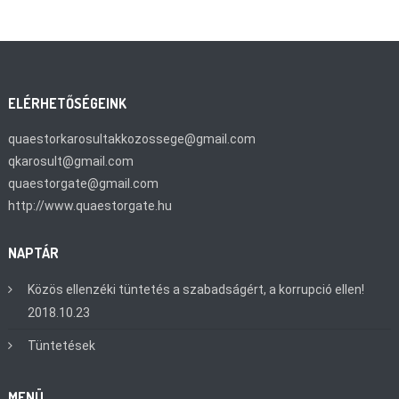
ELÉRHETŐSÉGEINK
quaestorkarosultakkozossege@gmail.com
qkarosult@gmail.com
quaestorgate@gmail.com
http://www.quaestorgate.hu
NAPTÁR
Közös ellenzéki tüntetés a szabadságért, a korrupció ellen!
2018.10.23
Tüntetések
MENÜ