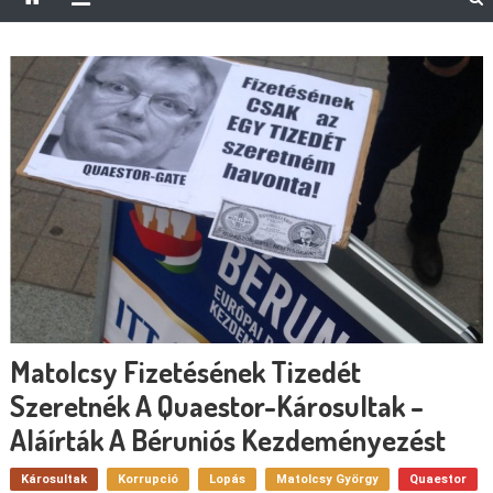
Matolcsy Fizetésének Tizedét
Szeretnék A Quaestor-Károsultak –
Aláírták A Béruniós Kezdeményezést
Károsultak
Korrupció
Lopás
Matolcsy György
Quaestor