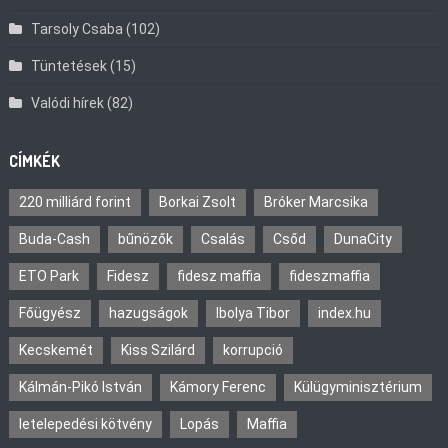
Tarsoly Csaba
(102)
Tüntetések
(15)
Valódi hírek
(82)
CÍMKÉK
220 milliárd forint
Borkai Zsolt
Bróker Marcsika
Buda-Cash
bűnözők
Csalás
Csőd
DunaCity
ETO Park
Fidesz
fidesz maffia
fideszmaffia
Főügyész
hazugságok
Ibolya Tibor
index.hu
Kecskemét
Kiss Szilárd
korrupció
Kálmán-Pikó István
Kámory Ferenc
Külügyminisztérium
letelepedési kötvény
Lopás
Maffia