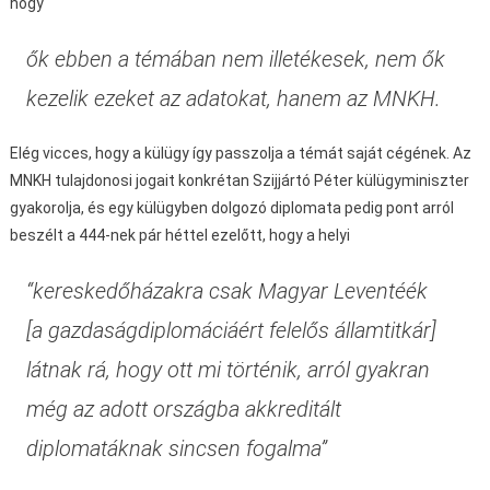
hogy
ők ebben a témában nem illetékesek, nem ők
kezelik ezeket az adatokat, hanem az MNKH.
Elég vicces, hogy a külügy így passzolja a témát saját cégének. Az
MNKH tulajdonosi jogait konkrétan Szijjártó Péter külügyminiszter
gyakorolja, és egy külügyben dolgozó diplomata pedig pont arról
beszélt a 444-nek pár héttel ezelőtt, hogy a helyi
“kereskedőházakra csak Magyar Leventéék
[a gazdaságdiplomáciáért felelős államtitkár]
látnak rá, hogy ott mi történik, arról gyakran
még az adott országba akkreditált
diplomatáknak sincsen fogalma”