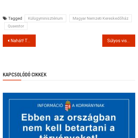
Tagged
Külügyminisztérium
Magyar Nemzeti Kereskedőház
Quaestor
Post
Nahát! Tarsolynak parlamenti belépője is volt
Súlyos visszaélések voltak a moszkvai magyar konzulátuson
navigation
KAPCSOLÓDÓ CIKKEK