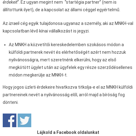
érdekeit
“. Ez ugyan megint nem “startégia partner” (nem is
állítottunk ilyet), de a kapcsolat az állami céggel egyértelmű.
Az
izraeli
cég egyik tulajdonosa ugyanaz a személy, aki az MNKH-val
kapcsolatban lévő kínai vállalkozást is jegyzi.
Az MNKH a közvetítői kereskedelemben szokásos módon a
külföldi partnerek nevét és elérhetőségét azért nem hozzuk
nyilvánosságra, mert szeretnénk elkerülni, hogy az első
megkötött ügylet után az ügyfelek egy része szerződésellenes
módon megkerülje az MNKH-t.
Hogy jogos üzleti érdekeire hivatkozva titkolja-e el az MNKH külföldi
partnereinek nevét a nyilvánosság elől, arról majd a bíróság fog
dönteni.
Lájkold a Facebook oldalunkat