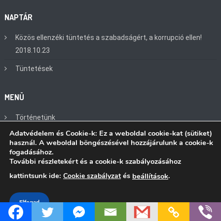
NAPTÁR
Közös ellenzéki tüntetés a szabadságért, a korrupció ellen!
2018.10.23
Tüntetések
MENÜ
Történetünk
Adatvédelem és Cookie-k: Ez a weboldal cookie-kat (sütiket)
Elérhetőségeink
használ. A weboldal böngészésével hozzájárulunk a cookie-k
fogadásához.
Impresszum és szerzői jogok
További részletekért és a cookie-k szabályozásához
Nyílt levél
kattintsunk ide:
és
.
Cookie szabályzat
beállítások
Plakátok
Elfogad
Képek