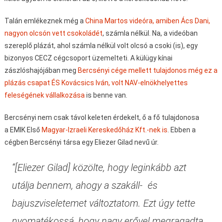
Talán emlékeznek még a
China Martos videóra, amiben Ács Dani,
nagyon olcsón vett csokoládét
, számla nélkül. Na, a videóban
szereplő plázát, ahol számla nélkül volt olcsó a csoki (is), egy
bizonyos CECZ cégcsoport üzemelteti. A külügy kínai
zászlóshajójában meg
Bercsényi cége mellett tulajdonos még ez a
plázás csapat ÉS Kovácsics Iván, volt NAV-elnökhelyettes
feleségének vállalkozása
is benne van.
Bercsényi nem csak távol keleten érdekelt, ő a fő tulajdonosa
a EMIK Első
Magyar-Izraeli Kereskedőház Kft.-nek is
. Ebben a
cégben Bercsényi társa egy Eliezer Gilad nevű úr.
“[Eliezer Gilad] közölte, hogy leginkább azt
utálja bennem, ahogy a szakáll- és
bajuszviseletemet változtatom. Ezt úgy tette
nyomatékossá, hogy nagy erővel megragadta