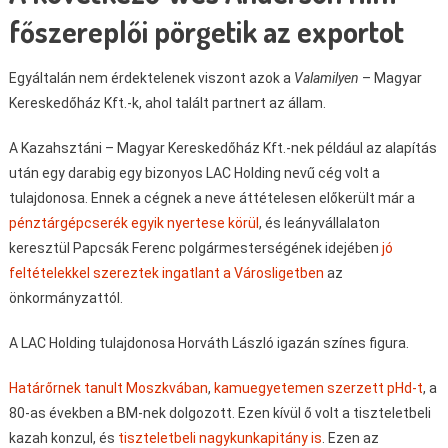
főszereplői pörgetik az exportot
Egyáltalán nem érdektelenek viszont azok a
Valamilyen
– Magyar
Kereskedőház Kft.-k, ahol talált partnert az állam.
A Kazahsztáni – Magyar Kereskedőház Kft.-nek például az alapítás
után egy darabig egy bizonyos LAC Holding nevű cég volt a
tulajdonosa. Ennek a cégnek a neve áttételesen előkerült már a
pénztárgépcserék egyik nyertese körül
, és leányvállalaton
keresztül Papcsák Ferenc polgármesterségének idejében
jó
feltételekkel szereztek ingatlant a Városligetben
az
önkormányzattól.
A LAC Holding tulajdonosa Horváth László igazán színes figura.
Határőrnek tanult Moszkvában
,
kamuegyetemen szerzett pHd-t
, a
80-as években a BM-nek dolgozott. Ezen kívül ő volt a tiszteletbeli
kazah konzul, és
tiszteletbeli nagykunkapitány is
. Ezen az