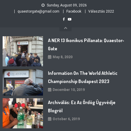
Skip
Sunday, August 09, 2026
to
quaestorgate@gmail.com
Facebook
Választás 2022
content
A NER 13 Ikonikus Pillanata: Quaestor-
Gate
May 8, 2020
Information On The World Athletic
Championship Budapest 2023
December 10, 2019
Archiválás: Ez Az Ördög Ügyvédje
Blogról
October 6, 2019