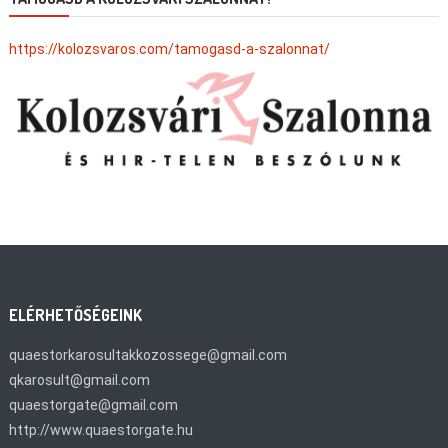
https://kolozsvaros.com/tamogasd-a-szalonnat/
ELÉRHETŐSÉGEINK
quaestorkarosultakkozossege@gmail.com
qkarosult@gmail.com
quaestorgate@gmail.com
http://www.quaestorgate.hu