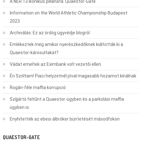
A NER 13 ikonikus pillanata: Quaestor-Gate
Information on the World Athletic Championship Budapest
2023
Archiválás: Ez az ördög ügyvédje blogról
Emlékeztek még amikor nyerészkedőknek kiáltották ki a
Quaestor-károsultakat?
Vádat emeltek az Eximbank volt vezetői ellen.
Én Szóltam! Piaci helyzetnél jóval magasabb hozamot kínálnak
Rogán-féle maffia korrupció
Szíjjártó feltűnt a Quaestor-ügyben és a parkolási maffia
ügyben is
Enyhítették az ebesi álbróker büntetését másodfokon
QUAESTOR-GATE