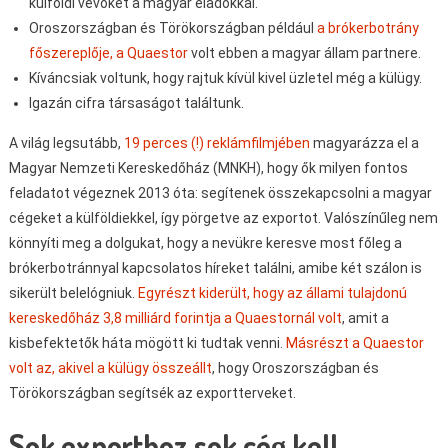
külföldi vevőket a magyar eladókkal.
Oroszországban és Törökországban például
a brókerbotrány
főszereplője, a Quaestor
volt ebben a magyar állam partnere.
Kíváncsiak voltunk, hogy rajtuk kívül kivel üzletel még a külügy.
Igazán cifra társaságot találtunk.
A világ legsutább,
19 perces (!) reklámfilmjében
magyarázza el a
Magyar Nemzeti Kereskedőház (MNKH), hogy ők milyen fontos
feladatot végeznek 2013 óta: segítenek összekapcsolni a magyar
cégeket a külföldiekkel, így pörgetve az exportot. Valószínűleg nem
könnyíti meg a dolgukat, hogy a nevükre keresve most főleg a
brókerbotránnyal kapcsolatos híreket találni, amibe két szálon is
sikerült belelógniuk.
Egyrészt kiderült, hogy az állami tulajdonú
kereskedőház 3,8 milliárd forintja a Quaestornál volt
, amit a
kisbefektetők háta mögött ki tudtak venni.
Másrészt a Quaestor
volt az, akivel a külügy összeállt
, hogy Oroszországban és
Törökországban segítsék az exportterveket.
Sok exporthoz sok cég kell