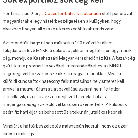
Pont március 9-én,
a Quaestor-balhé kirobbanása
előtt pár órával
magyarázták el egy háttérbeszélgetésen a külügyben, hogy
elviekben hogyan áll össze a kereskedőházak rendszere.
Azt mondták, hogy itthon működik a 100 százalék állami
tulajdonban lévő MNKH, a célországokban meg létrejön egy másik
cég, mondjuk a Kazahsztáni Magyar Kereskedőház Kft. A
kazah
cég
gyűjti kint a potenciális vevőket, megrendelőket és az MNKH
segítségével hozzák össze őket a magyar eladókkal. Mivel a
külföldi kuncsaftok hatékony felkutatásához helyismeret kell,
amivel a magyar állam saját bevallása szerint nem feltétlen
rendelkezik, ezért az ezzel megbízott cégeket akár a
magángazdaság szereplőivel közösen üzemeltetik. A külsősök
ezért fix havi díjat és behozott üzletek után jutalékot kapnak.
Mindjárt a háttérbeszélgetés másnapján kiderült, hogy ez azért
nincs mindig így.