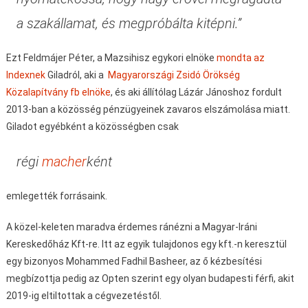
a szakállamat, és megpróbálta kitépni.”
Ezt Feldmájer Péter, a Mazsihisz egykori elnöke
mondta az
Indexnek
Giladról, aki a
Magyarországi Zsidó Örökség
Közalapítvány fb elnöke
, és aki állítólag Lázár Jánoshoz fordult
2013-ban a közösség pénzügyeinek zavaros elszámolása miatt.
Giladot egyébként a közösségben csak
régi
macher
ként
emlegették forrásaink.
A közel-keleten maradva érdemes ránézni a Magyar-Iráni
Kereskedőház Kft-re. Itt az egyik tulajdonos egy kft.-n keresztül
egy bizonyos Mohammed Fadhil Basheer, az ő kézbesítési
megbízottja pedig az Opten szerint egy olyan budapesti férfi, akit
2019-ig eltiltottak a cégvezetéstől.