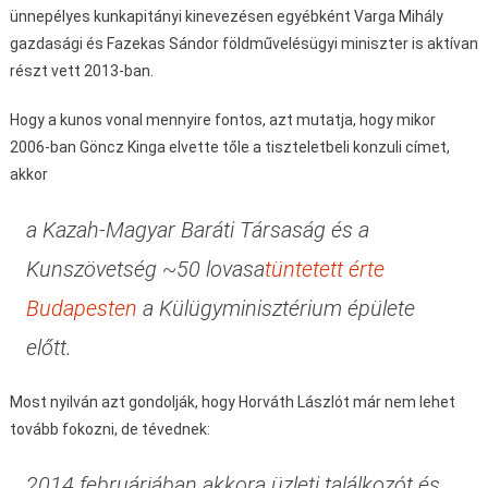
ünnepélyes kunkapitányi kinevezésen egyébként Varga Mihály
gazdasági és Fazekas Sándor földművelésügyi miniszter is aktívan
részt vett 2013-ban.
Hogy a kunos vonal mennyire fontos, azt mutatja, hogy mikor
2006-ban Göncz Kinga elvette tőle a tiszteletbeli konzuli címet,
akkor
a Kazah-Magyar Baráti Társaság és a
Kunszövetség ~50 lovasa
tüntetett érte
Budapesten
a Külügyminisztérium épülete
előtt.
Most nyilván azt gondolják, hogy Horváth Lászlót már nem lehet
tovább fokozni, de tévednek:
2014 februárjában akkora üzleti találkozót és