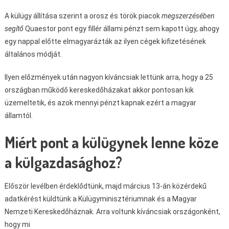
A külügy állítása szerint a orosz és török piacok
megszerzésében
segítő
Quaestor pont egy fillér állami pénzt sem kapott úgy, ahogy
egy nappal előtte elmagyarázták az ilyen cégek kifizetésének
általános módját.
Ilyen előzmények után nagyon kíváncsiak lettünk arra, hogy a 25
országban működő kereskedőházakat akkor pontosan kik
üzemeltetik, és azok mennyi pénzt kapnak ezért a magyar
államtól.
Miért pont a külügynek lenne köze
a külgazdasághoz?
Először levélben érdeklődtünk, majd március 13-án közérdekű
adatkérést küldtünk a Külügyminisztériumnak és a Magyar
Nemzeti Kereskedőháznak. Arra voltunk kíváncsiak országonként,
hogy mi