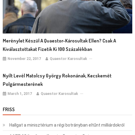
Merénylet Készül A Quaestor-Károsultak Ellen? Csak A
Kiválasztottakat Fizetik Ki 100 Százalékban
November 22, 2017
Quaestor Karosultak
Nyílt Levél Matolcsy György Rokonának, Kecskemét
Polgármesterének
March 1, 2017
Quaestor Karosultak
FRISS
Hallgat a minisztérium a régi botrányban eltűnt milliárdokról