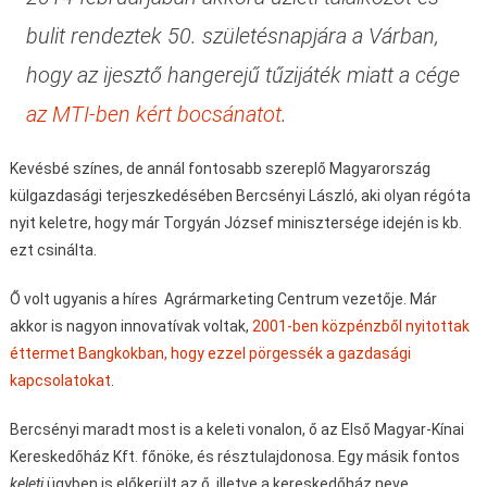
bulit rendeztek 50. születésnapjára a Várban,
hogy az ijesztő hangerejű tűzijáték miatt a cége
az MTI-ben kért bocsánatot
.
Kevésbé színes, de annál fontosabb szereplő Magyarország
külgazdasági terjeszkedésében Bercsényi László, aki olyan régóta
nyit keletre, hogy már Torgyán József minisztersége idején is kb.
ezt csinálta.
Ő volt ugyanis a híres Agrármarketing Centrum vezetője. Már
akkor is nagyon innovatívak voltak,
2001-ben közpénzből nyitottak
éttermet Bangkokban, hogy ezzel pörgessék a gazdasági
kapcsolatokat
.
Bercsényi maradt most is a keleti vonalon, ő az Első Magyar-Kínai
Kereskedőház Kft. főnöke, és résztulajdonosa. Egy másik fontos
keleti
ügyben is előkerült az ő, illetve a kereskedőház neve.