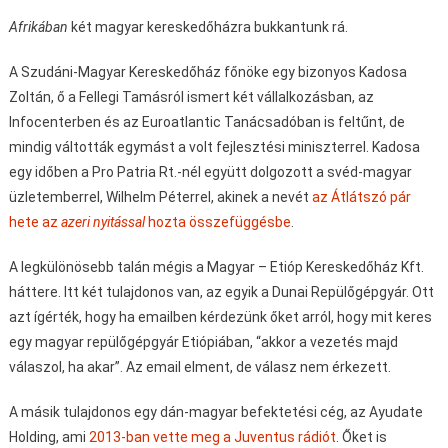
Afrikában
két magyar kereskedőházra bukkantunk rá.
A Szudáni-Magyar Kereskedőház főnöke egy bizonyos Kadosa
Zoltán, ő a Fellegi Tamásról ismert két vállalkozásban, az
Infocenterben és az Euroatlantic Tanácsadóban is feltűnt, de
mindig váltották egymást a volt fejlesztési miniszterrel. Kadosa
egy időben a Pro Patria Rt.-nél együtt dolgozott a svéd-magyar
üzletemberrel, Wilhelm Péterrel, akinek a nevét
az Átlátszó pár
hete az
azeri nyitással
hozta összefüggésbe
.
A legkülönösebb talán mégis a Magyar – Etióp Kereskedőház Kft.
háttere. Itt két tulajdonos van, az egyik a Dunai Repülőgépgyár. Ott
azt ígérték, hogy ha emailben kérdezünk őket arról, hogy mit keres
egy magyar repülőgépgyár Etiópiában, “akkor a vezetés majd
válaszol, ha akar”. Az email elment, de válasz nem érkezett.
A másik tulajdonos egy dán-magyar befektetési cég, az Ayudate
Holding, ami
2013-ban vette meg a Juventus rádiót
. Őket is