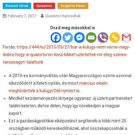
Kiemelt Hírek
Quaestor
Szíjjártó Péter
February 7, 2017
Quaestor Karosultak
Oszd meg másokkal is
Forrás:
https://444.hu/2015/03/27/bar-a-kulugy-nem-verne-nagy-
dobra-hogy-a-quaestoron-kivul-kikkel-uzleteltek-mi-eleg-szines-
tarsasagot-talaltunk
A 2010-es kormányváltás után Magyarországon szinte azonnal
elkezdődött a Keleti nyitás, és most
március elején
meghirdették a külügyi Déli nyitást i
s.
Mindkét kezdeményezés lényege ugyanaz: új üzleti partnereket
találni keleten, illetve délen, hogy így növekedjen a magyar
export.
Ezt a gazdaságpolitikai elképzelést segítenék a több mint 25
országban működő kereskedőházak, ahol összekapcsolnák a