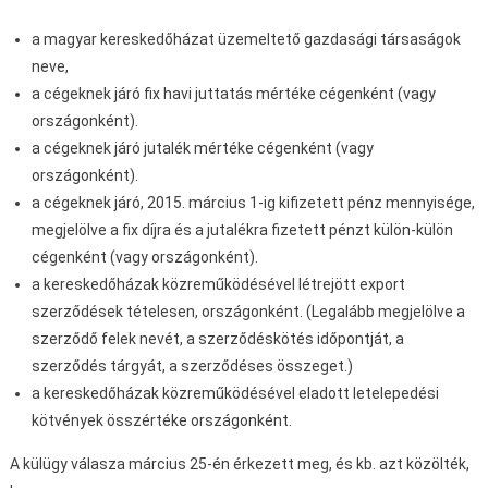
a magyar kereskedőházat üzemeltető gazdasági társaságok
neve,
a cégeknek járó fix havi juttatás mértéke cégenként (vagy
országonként).
a cégeknek járó jutalék mértéke cégenként (vagy
országonként).
a cégeknek járó, 2015. március 1-ig kifizetett pénz mennyisége,
megjelölve a fix díjra és a jutalékra fizetett pénzt külön-külön
cégenként (vagy országonként).
a kereskedőházak közreműködésével létrejött export
szerződések tételesen, országonként. (Legalább megjelölve a
szerződő felek nevét, a szerződéskötés időpontját, a
szerződés tárgyát, a szerződéses összeget.)
a kereskedőházak közreműködésével eladott letelepedési
kötvények összértéke országonként.
A külügy válasza március 25-én érkezett meg, és kb. azt közölték,