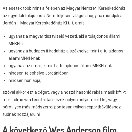
Az esetek több mint a felében az Magyar Nemzeti Kereskedőház
az egyedüli tulajdonos. Nem teljesen világos, hogy ha mondjuk a
Jordán – Magyar Kereskedőház Kft.-t, amit
ugyanaz a magyar tisztviselő vezeti, aki a tulajdonos állami
MNKH-t
ugyanaz a budapesti irodaház a székhelye, mint a tulajdonos
állami MNKH-nak
ugyanaz az emailje, mint a tulajdonos állami MNKH-nak
nincsen telephelye Jordániában
nincsen honlapja,
szóval akkor ezt a céget, vagy a hozzá hasonló rakás másik kft.-t
mi értelme van fenntartani, ezek milyen helyismerettel, vagy
bármilyen más módszerrel pontosan milyen exportbővüléshez
tudnak hozzájárulni.
A következő Wes Anderson film