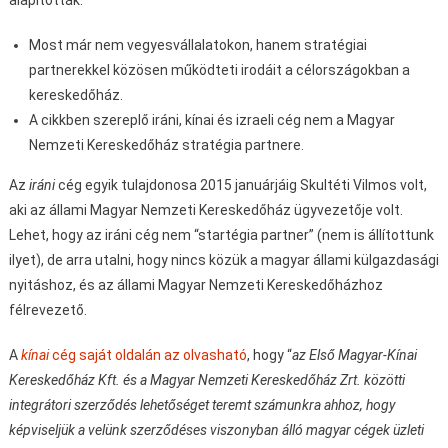
alapították.
Most már nem vegyesvállalatokon, hanem stratégiai
partnerekkel közösen működteti irodáit a célországokban a
kereskedőház.
A cikkben szereplő iráni, kínai és izraeli cég nem a Magyar
Nemzeti Kereskedőház stratégia partnere.
Az
iráni
cég egyik tulajdonosa 2015 januárjáig Skultéti Vilmos volt,
aki az állami Magyar Nemzeti Kereskedőház ügyvezetője volt.
Lehet, hogy az iráni cég nem “startégia partner” (nem is állítottunk
ilyet), de arra utalni, hogy nincs közük a magyar állami külgazdasági
nyitáshoz, és az állami Magyar Nemzeti Kereskedőházhoz
félrevezető.
A
kínai
cég saját oldalán az olvasható
, hogy “
az Első Magyar-Kínai
Kereskedőház Kft. és a Magyar Nemzeti Kereskedőház Zrt. közötti
integrátori szerződés lehetőséget teremt számunkra ahhoz, hogy
képviseljük a velünk szerződéses viszonyban álló magyar cégek üzleti