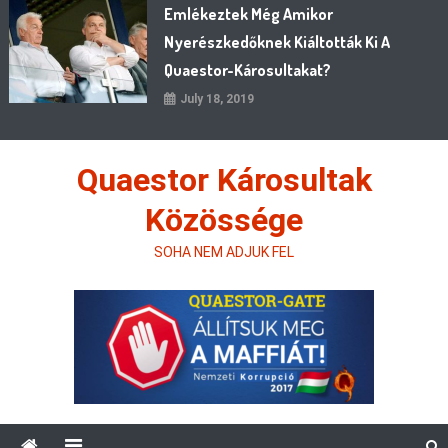
Emlékeztek Még Amikor
Nyerészkedőknek Kiáltották Ki A
Quaestor-Károsultakat?
July 18, 2019
Quaestor Károsultak
Közössége
SOHA NEM ADJUK FEL