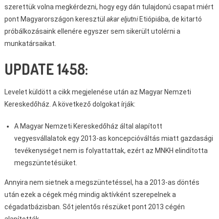
szerettük volna megkérdezni, hogy egy dán tulajdonú csapat miért
pont Magyarországon keresztül
akar eljutni
Etiópiába, de kitartó
próbálkozásaink ellenére egyszer sem sikerült utolérni a
munkatársaikat.
UPDATE 1458:
Levelet küldött a cikk megjelenése után az Magyar Nemzeti
Kereskedőház. A következő dolgokat írják:
A Magyar Nemzeti Kereskedőház által alapított
vegyesvállalatok egy 2013-as koncepcióváltás miatt gazdasági
tevékenységet nem is folyattattak, ezért az MNKH elindította
megszüntetésüket.
Annyira nem sietnek a megszüntetéssel, ha a 2013-as döntés
után ezek a cégek még mindig aktívként szerepelnek a
cégadatbázisban. Sőt jelentős részüket pont 2013 cégén