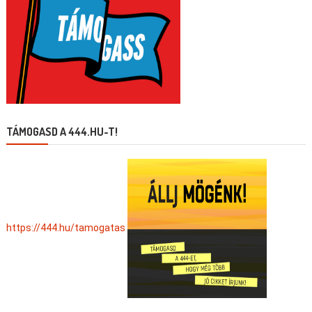
TÁMOGASD A 444.HU-T!
https://444.hu/tamogatas