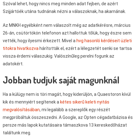
Szóval lehet, hogy nincs meg minden adat fejben, de azért
Szijjártóék utána tudnának nézni a válaszoknak, ha akarnának.
Az MNKH egyébként nem válaszolt még az adatkérésre, március
26-án, csütörtökön telefonon azt hallottuk tőlük, hogy észre sem
vették, hogy ilyesmi érkezett. Mivel a
hvg hasonló kérdéseit üzleti
titokra hivatkozva
hárították el, ezért a lélegzetét senki se tartsa
vissza érdemi válaszukig. Valószínűleg perelni fogunk az
adatokért.
Jobban tudjuk saját magunknál
Ha a külügy nem is töri magát, hogy kiderüljön, a Quaestoron kívül
kik és mennyiért segítenek a
kétes sikerű keleti nyitás
megvalósításában
, mi legalább a szereplők egy részét
megpróbáltuk összeszedni. A Google, az Opten cégadatbázisa és
persze más lapok kutatásaira támaszkova 13 kereskedőházat
találtunk meg.