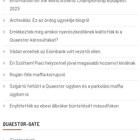
Information on the World Athletic Championship Budapest
2023
Archiválás: Ez az ördög ügyvédje blogról
Emlékeztek még amikor nyerészkedőknek kiáltották ki a
Quaestor-károsultakat?
Vádat emeltek az Eximbank volt vezetői ellen.
Én Szóltam! Piaci helyzetnél jóval magasabb hozamot kínálnak
Rogán-féle maffia korrupció
Szíjjártó feltűnt a Quaestor-ügyben és a parkolási maffia
ügyben is
Enyhítették az ebesi álbróker büntetését másodfokon
QUAESTOR-GATE