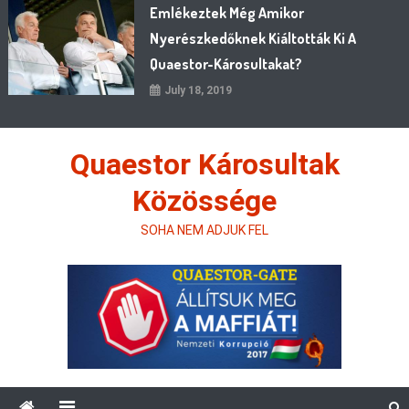
Emlékeztek Még Amikor
Nyerészkedőknek Kiáltották Ki A
Quaestor-Károsultakat?
July 18, 2019
Quaestor Károsultak
Közössége
SOHA NEM ADJUK FEL