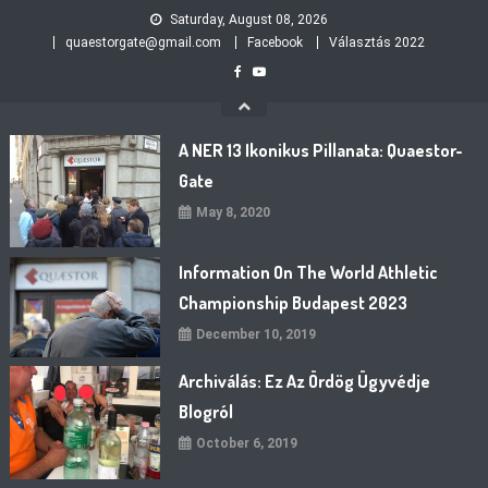
Skip
Saturday, August 08, 2026
to
quaestorgate@gmail.com
Facebook
Választás 2022
content
A NER 13 Ikonikus Pillanata: Quaestor-
Gate
May 8, 2020
Information On The World Athletic
Championship Budapest 2023
December 10, 2019
Archiválás: Ez Az Ördög Ügyvédje
Blogról
October 6, 2019