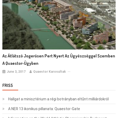
Az Átlátszó Jogerősen Pert Nyert Az Ügyészséggel Szemben
A Quaestor-Ügyben
June 3, 2017
Quaestor Karosultak
FRISS
Hallgat a minisztérium a régi botrányban eltűnt milliárdokról
A NER 13 ikonikus pillanata: Quaestor-Gate