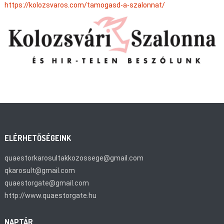
https://kolozsvaros.com/tamogasd-a-szalonnat/
ELÉRHETŐSÉGEINK
quaestorkarosultakkozossege@gmail.com
qkarosult@gmail.com
quaestorgate@gmail.com
http://www.quaestorgate.hu
NAPTÁR