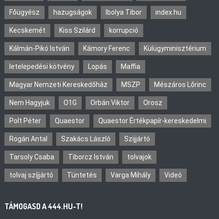
Főügyész
hazugságok
Ibolya Tibor
index.hu
Kecskemét
Kiss Szilárd
korrupció
Kálmán-Pikó István
Kámory Ferenc
Külügyminisztérium
letelepedési kötvény
Lopás
Maffia
Magyar Nemzeti Kereskedőház
MSZP
Mészáros Lőrinc
Nem Hagyjuk
O1G
Orbán Viktor
Orosz
Polt Péter
Quaestor
Quaestor Értékpapír-kereskedelmi
Rogán Antal
Szakács László
Szijjártó
Tarsoly Csaba
Tiborcz István
tolvajok
tolvaj szíjjártó
Tüntetés
Varga Mihály
Videó
TÁMOGASD A 444.HU-T!