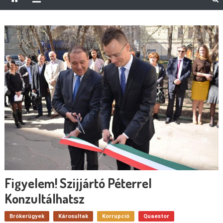
Figyelem! Szijjártó Péterrel
Konzultálhatsz
Brókerügyek
Károsultak
Korrupció
Quaestor