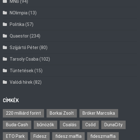
MNB
(94)
NOlimpia
(13)
Politika
(57)
Quaestor
(234)
Szíjjártó Péter
(80)
Tarsoly Csaba
(102)
Tüntetések
(15)
Valódi hírek
(82)
CÍMKÉK
220 milliárd forint
Borkai Zsolt
Bróker Marcsika
Buda-Cash
bűnözők
Csalás
Csőd
DunaCity
ETO Park
Fidesz
fidesz maffia
fideszmaffia