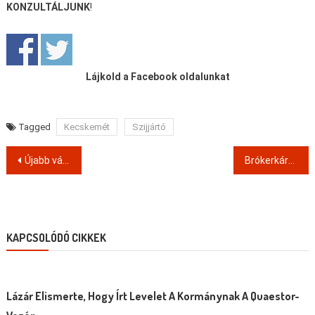
KONZULTÁLJUNK
!
Lájkold a Facebook oldalunkat
Tagged
Kecskemét
Szijjártó
Post
Újabb vádak várhatnak a bukott Quaestor-vezérre
Brókerkárosultak
navigation
KAPCSOLÓDÓ CIKKEK
Lázár Elismerte, Hogy Írt Levelet A Kormánynak A Quaestor-