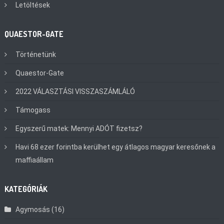
Letöltések
QUAESTOR-GATE
Történetünk
Quaestor-Gate
2022 VÁLASZTÁSI VISSZASZÁMLÁLÓ
Támogass
Egyszerű matek: Mennyi ADÓT fizetsz?
Havi 68 ezer forintba kerülhet egy átlagos magyar keresőnek a
maffiaállam
KATEGÓRIÁK
Agymosás
(16)