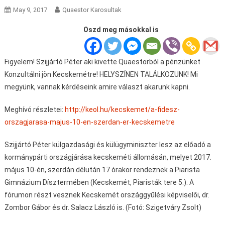
May 9, 2017
Quaestor Karosultak
Oszd meg másokkal is
Figyelem! Szijjártó Péter aki kivette Quaestorból a pénzünket
Konzultálni jön Kecskemétre! HELYSZÍNEN TALÁLKOZUNK! Mi
megyünk, vannak kérdéseink amire választ akarunk kapni.
Meghívó részletei:
http://keol.hu/kecskemet/a-fidesz-
orszagjarasa-majus-10-en-szerdan-er-kecskemetre
Szijjártó Péter külgazdasági és külügyminiszter lesz az előadó a
kormánypárti országjárása kecskeméti állomásán, melyet 2017.
május 10-én, szerdán délután 17 órakor rendeznek a Piarista
Gimnázium Dísztermében (Kecskemét, Piaristák tere 5.). A
fórumon részt vesznek Kecskemét országgyűlési képviselői, dr.
Zombor Gábor és dr. Salacz László is. (Fotó: Szigetváry Zsolt)