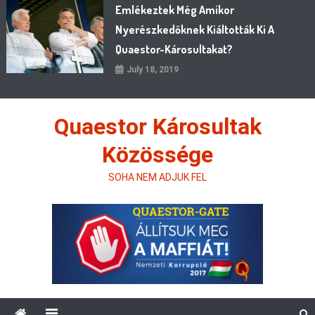
Emlékeztek Még Amikor
Nyerészkedőknek Kiáltották Ki A
Quaestor-Károsultakat?
July 18, 2019
Quaestor Károsultak
Közössége
SOHA NEM ADJUK FEL