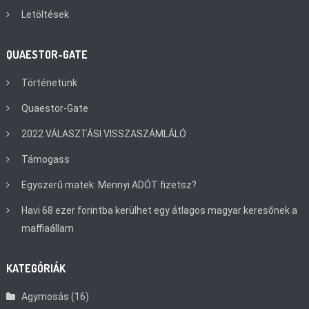
Letöltések
QUAESTOR-GATE
Történetünk
Quaestor-Gate
2022 VÁLASZTÁSI VISSZASZÁMLÁLÓ
Támogass
Egyszerű matek: Mennyi ADÓT fizetsz?
Havi 68 ezer forintba kerülhet egy átlagos magyar keresőnek a
maffiaállam
KATEGÓRIÁK
Agymosás
(16)