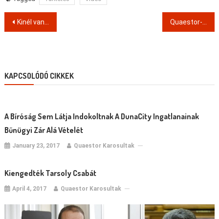
Post
Kinél van a Quaestor pénze?
Quaestor-ügy: focistákat is fizettek a betétesek pénzéből?
navigation
KAPCSOLÓDÓ CIKKEK
A Bíróság Sem Látja Indokoltnak A DunaCity Ingatlanainak
Bűnügyi Zár Alá Vételét
January 23, 2017
Quaestor Karosultak
Kiengedték Tarsoly Csabát
April 4, 2017
Quaestor Karosultak