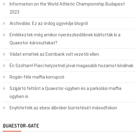
Information on the World Athletic Championship Budapest
2023
Archiválás: Ez az ördög ügyvédje blogról
Emlékeztek még amikor nyerészkedőknek kiáltották ki a
Quaestor-károsultakat?
Vádat emeltek az Eximbank volt vezetői ellen.
Én Szóltam! Piaci helyzetnél jóval magasabb hozamot kínálnak
Rogán-féle maffia korrupció
Szíjjártó feltűnt a Quaestor-ügyben és a parkolási maffia
ügyben is
Enyhítették az ebesi álbróker büntetését másodfokon
QUAESTOR-GATE