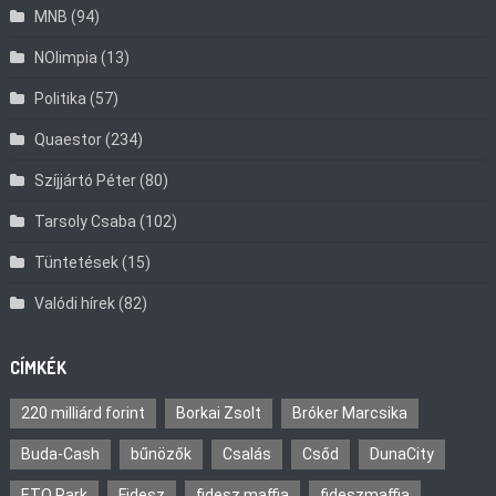
MNB
(94)
NOlimpia
(13)
Politika
(57)
Quaestor
(234)
Szíjjártó Péter
(80)
Tarsoly Csaba
(102)
Tüntetések
(15)
Valódi hírek
(82)
CÍMKÉK
220 milliárd forint
Borkai Zsolt
Bróker Marcsika
Buda-Cash
bűnözők
Csalás
Csőd
DunaCity
ETO Park
Fidesz
fidesz maffia
fideszmaffia