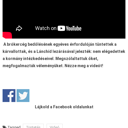
A brókercég bedőlésének egyéves évfordulóján tüntettek a
kárvallottak, és a Lánchíd lezárásával jelezték: nem elégedettek
a kormány intézkedéseivel. Megszólaltattuk őket,
megfogalmazták véleményüket. Nézze meg a videót!
Lájkold a Facebook oldalunkat
Tagged
Tüntetés
Videó