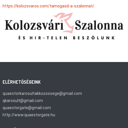
https://kolozsvaros.com/tamogasd-a-szalonnat/
ELÉRHETŐSÉGEINK
quaestorkarosultakkozossege@gmail.com
qkarosult@gmail.com
quaestorgate@gmail.com
http://www.quaestorgate.hu