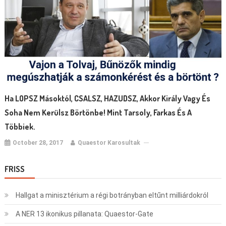
Ha LOPSZ Másoktól, CSALSZ, HAZUDSZ, Akkor Király Vagy És
Soha Nem Kerülsz Börtönbe! Mint Tarsoly, Farkas És A
Többiek.
October 28, 2017
Quaestor Karosultak
FRISS
Hallgat a minisztérium a régi botrányban eltűnt milliárdokról
A NER 13 ikonikus pillanata: Quaestor-Gate