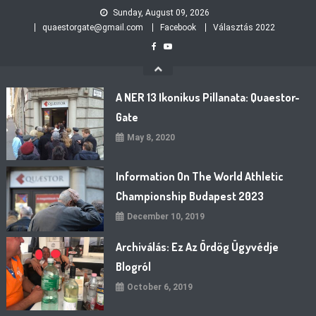
Skip
Sunday, August 09, 2026
to
quaestorgate@gmail.com
Facebook
Választás 2022
content
A NER 13 Ikonikus Pillanata: Quaestor-
Gate
May 8, 2020
Information On The World Athletic
Championship Budapest 2023
December 10, 2019
Archiválás: Ez Az Ördög Ügyvédje
Blogról
October 6, 2019