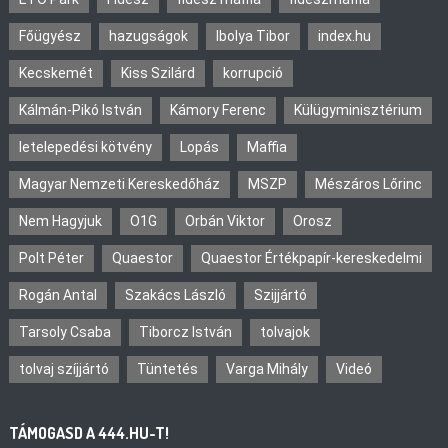
Főügyész
hazugságok
Ibolya Tibor
index.hu
Kecskemét
Kiss Szilárd
korrupció
Kálmán-Pikó István
Kámory Ferenc
Külügyminisztérium
letelepedési kötvény
Lopás
Maffia
Magyar Nemzeti Kereskedőház
MSZP
Mészáros Lőrinc
Nem Hagyjuk
O1G
Orbán Viktor
Orosz
Polt Péter
Quaestor
Quaestor Értékpapír-kereskedelmi
Rogán Antal
Szakács László
Szijjártó
Tarsoly Csaba
Tiborcz István
tolvajok
tolvaj szíjjártó
Tüntetés
Varga Mihály
Videó
TÁMOGASD A 444.HU-T!