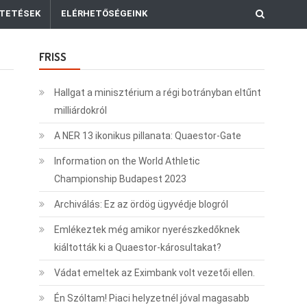
TETÉSEK
ELÉRHETŐSÉGEINK
FRISS
Hallgat a minisztérium a régi botrányban eltűnt
milliárdokról
A NER 13 ikonikus pillanata: Quaestor-Gate
Information on the World Athletic
Championship Budapest 2023
Archiválás: Ez az ördög ügyvédje blogról
Emlékeztek még amikor nyerészkedőknek
kiáltották ki a Quaestor-károsultakat?
Vádat emeltek az Eximbank volt vezetői ellen.
Én Szóltam! Piaci helyzetnél jóval magasabb