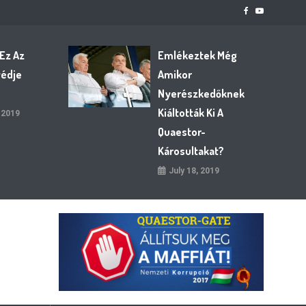
 Ez Az
Emlékeztek Még
védje
Amikor
Nyerészkedőknek
Kiáltották Ki A
 2019
Quaestor-
Károsultakat?
July 18, 2019