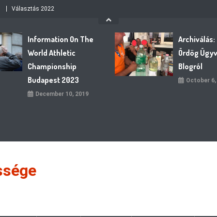
Választás 2022
Information On The
Archiválás:
World Athletic
Ördög Ügy
Championship
Blogról
Budapest 2023
October 6,
December 10, 2019
ssége