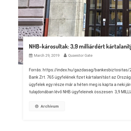
NHB-károsultak: 3,9 milliárdért kártalanít
March 29, 2019
Quaestor Gate
Forrás: https://index.hu/gazdasag/bankesbiztositas/
Bank Zrt. 765 ügyfelének fizet kártalanítást az Orszá
ügyfelek egy része már a héten meg is kapta a neki 
tulajdonában lévő NHB ügyfeleinek összesen 3,9 MIL
Archívum