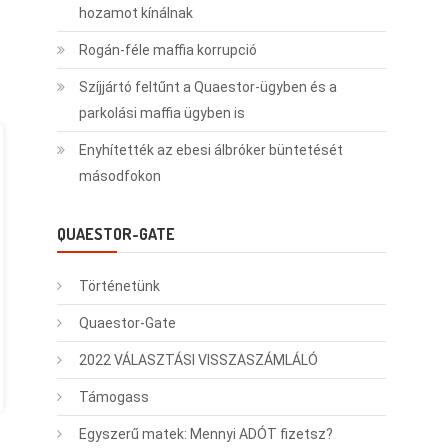
hozamot kínálnak
Rogán-féle maffia korrupció
Szíjjártó feltűnt a Quaestor-ügyben és a
parkolási maffia ügyben is
Enyhítették az ebesi álbróker büntetését
másodfokon
QUAESTOR-GATE
Történetünk
Quaestor-Gate
2022 VÁLASZTÁSI VISSZASZÁMLÁLÓ
Támogass
Egyszerű matek: Mennyi ADÓT fizetsz?