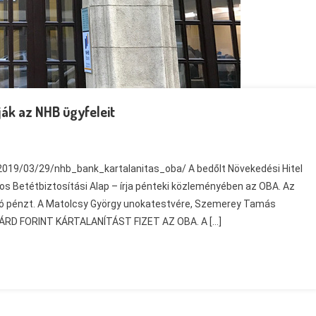
ják az NHB ügyfeleit
2019/03/29/nhb_bank_kartalanitas_oba/ A bedőlt Növekedési Hitel
gos Betétbiztosítási Alap – írja pénteki közleményében az OBA. Az
járó pénzt. A Matolcsy György unokatestvére, Szemerey Tamás
LIÁRD FORINT KÁRTALANÍTÁST FIZET AZ OBA. A […]