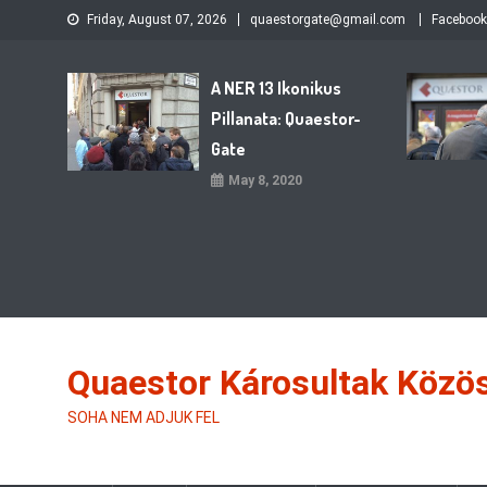
Skip
Friday, August 07, 2026
quaestorgate@gmail.com
Facebook
to
content
A NER 13 Ikonikus
Pillanata: Quaestor-
Gate
May 8, 2020
Quaestor Károsultak Közö
SOHA NEM ADJUK FEL