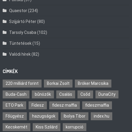
Quaestor
(234)
Szíjjártó Péter
(80)
Tarsoly Csaba
(102)
Tüntetések
(15)
Valódi hírek
(82)
CÍMKÉK
220 milliárd forint
Borkai Zsolt
Bróker Marcsika
Buda-Cash
bűnözők
Csalás
Csőd
DunaCity
ETO Park
Fidesz
fidesz maffia
fideszmaffia
Főügyész
hazugságok
Ibolya Tibor
index.hu
Kecskemét
Kiss Szilárd
korrupció