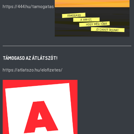
https://444.hu/tamogatas
TÁMOGASD AZ ÁTLÁTSZÓT!
https://atlatszo.hu/elofizetes/