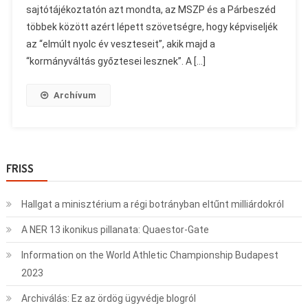
sajtótájékoztatón azt mondta, az MSZP és a Párbeszéd
többek között azért lépett szövetségre, hogy képviseljék
az “elmúlt nyolc év veszteseit”, akik majd a
“kormányváltás győztesei lesznek”. A […]
Archívum
FRISS
Hallgat a minisztérium a régi botrányban eltűnt milliárdokról
A NER 13 ikonikus pillanata: Quaestor-Gate
Information on the World Athletic Championship Budapest
2023
Archiválás: Ez az ördög ügyvédje blogról