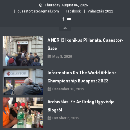
Skip
Thursday, August 06, 2026
to
quaestorgate@gmail.com
Facebook
Választás 2022
content
A NER 13 Ikonikus Pillanata: Quaestor-
Gate
May 8, 2020
Information On The World Athletic
Championship Budapest 2023
December 10, 2019
Archiválás: Ez Az Ördög Ügyvédje
Blogról
October 6, 2019