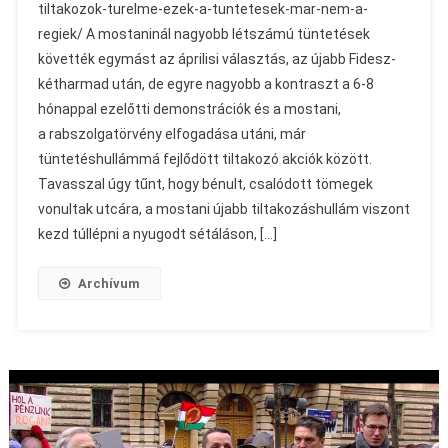
tiltakozok-turelme-ezek-a-tuntetesek-mar-nem-a-
regiek/ A mostaninál nagyobb létszámú tüntetések
követték egymást az áprilisi választás, az újabb Fidesz-
kétharmad után, de egyre nagyobb a kontraszt a 6-8
hónappal ezelőtti demonstrációk és a mostani,
a rabszolgatörvény elfogadása utáni, már
tüntetéshullámmá fejlődött tiltakozó akciók között.
Tavasszal úgy tűnt, hogy bénult, csalódott tömegek
vonultak utcára, a mostani újabb tiltakozáshullám viszont
kezd túllépni a nyugodt sétáláson, […]
Archívum