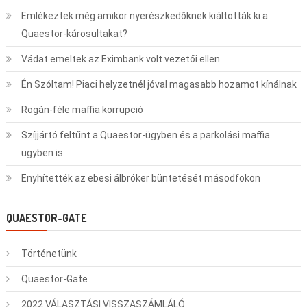
Emlékeztek még amikor nyerészkedőknek kiáltották ki a
Quaestor-károsultakat?
Vádat emeltek az Eximbank volt vezetői ellen.
Én Szóltam! Piaci helyzetnél jóval magasabb hozamot kínálnak
Rogán-féle maffia korrupció
Szíjjártó feltűnt a Quaestor-ügyben és a parkolási maffia
ügyben is
Enyhítették az ebesi álbróker büntetését másodfokon
QUAESTOR-GATE
Történetünk
Quaestor-Gate
2022 VÁLASZTÁSI VISSZASZÁMLÁLÓ