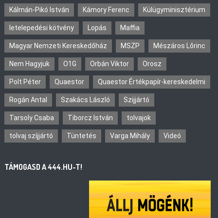
Kálmán-Pikó István
Kámory Ferenc
Külügyminisztérium
letelepedési kötvény
Lopás
Maffia
Magyar Nemzeti Kereskedőház
MSZP
Mészáros Lőrinc
Nem Hagyjuk
O1G
Orbán Viktor
Orosz
Polt Péter
Quaestor
Quaestor Értékpapír-kereskedelmi
Rogán Antal
Szakács László
Szijjártó
Tarsoly Csaba
Tiborcz István
tolvajok
tolvaj szíjjártó
Tüntetés
Varga Mihály
Videó
TÁMOGASD A 444.HU-T!