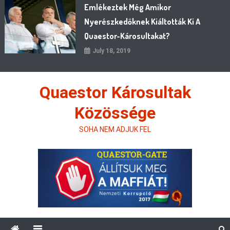
Emlékeztek Még Amikor
Nyerészkedőknek Kiáltották Ki A
Quaestor-Károsultakat?
July 18, 2019
Quaestor Károsultak
Közössége
SOHA NEM ADJUK FEL