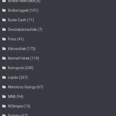
Bróker Marcsika
(6)
Brókerügyek
(151)
Buda-Cash
(11)
Devizakárosultak
(7)
Friss
(41)
Károsultak
(173)
Kiemelt hírek
(119)
Korrupció
(245)
Lopás
(207)
Matolcsy György
(67)
MNB
(94)
NOlimpia
(13)
Politika
(57)