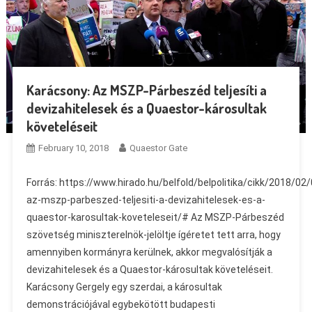
Karácsony: Az MSZP-Párbeszéd teljesíti a
devizahitelesek és a Quaestor-károsultak
követeléseit
February 10, 2018
Quaestor Gate
Forrás: https://www.hirado.hu/belfold/belpolitika/cikk/2018/02
az-mszp-parbeszed-teljesiti-a-devizahitelesek-es-a-
quaestor-karosultak-koveteleseit/# Az MSZP-Párbeszéd
szövetség miniszterelnök-jelöltje ígéretet tett arra, hogy
amennyiben kormányra kerülnek, akkor megvalósítják a
devizahitelesek és a Quaestor-károsultak követeléseit.
Karácsony Gergely egy szerdai, a károsultak
demonstrációjával egybekötött budapesti