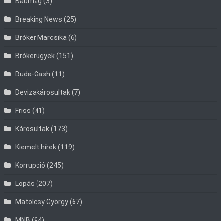
Baumag
(3)
Breaking News
(25)
Bróker Marcsika
(6)
Brókerügyek
(151)
Buda-Cash
(11)
Devizakárosultak
(7)
Friss
(41)
Károsultak
(173)
Kiemelt hírek
(119)
Korrupció
(245)
Lopás
(207)
Matolcsy György
(67)
MNB
(94)