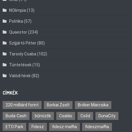
NOlimpia
(13)
Politika
(57)
Quaestor
(234)
Szíjjártó Péter
(80)
Tarsoly Csaba
(102)
Tüntetések
(15)
Valódi hírek
(82)
CÍMKÉK
220 milliárd forint
Borkai Zsolt
Bróker Marcsika
Buda-Cash
bűnözők
Csalás
Csőd
DunaCity
ETO Park
Fidesz
fidesz maffia
fideszmaffia