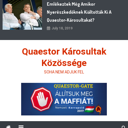
Emlékeztek Még Amikor
Nyerészkedőknek Kiáltották Ki A
Quaestor-Károsultakat?
July 18, 2019
Quaestor Károsultak
Közössége
SOHA NEM ADJUK FEL