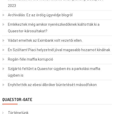
2023
Archiválás: Ez az ördög ügyvédje blogról
Emlékeztek még amikor nyerészkedőknek kiáltották ki a
Quaestor-károsultakat?
Vádat emeltek az Eximbank volt vezetői ellen.
Én Szóltam! Piaci helyzetnél jóval magasabb hozamot kínálnak
Rogán-féle maffia korrupció
Szíjjártó feltűnt a Quaestor-ügyben és a parkolási maffia
ügyben is
Enyhítették az ebesi álbróker büntetését másodfokon
QUAESTOR-GATE
Történetünk