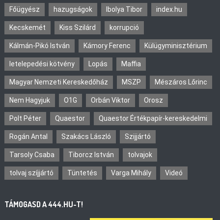
Főügyész
hazugságok
Ibolya Tibor
index.hu
Kecskemét
Kiss Szilárd
korrupció
Kálmán-Pikó István
Kámory Ferenc
Külügyminisztérium
letelepedési kötvény
Lopás
Maffia
Magyar Nemzeti Kereskedőház
MSZP
Mészáros Lőrinc
Nem Hagyjuk
O1G
Orbán Viktor
Orosz
Polt Péter
Quaestor
Quaestor Értékpapír-kereskedelmi
Rogán Antal
Szakács László
Szijjártó
Tarsoly Csaba
Tiborcz István
tolvajok
tolvaj szíjjártó
Tüntetés
Varga Mihály
Videó
TÁMOGASD A 444.HU-T!