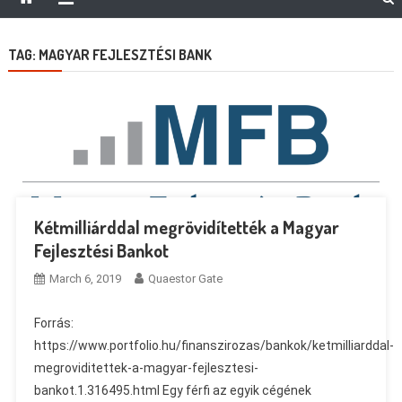
TAG:
MAGYAR FEJLESZTÉSI BANK
Kétmilliárddal megrövidítették a Magyar
Fejlesztési Bankot
March 6, 2019
Quaestor Gate
Forrás:
https://www.portfolio.hu/finanszirozas/bankok/ketmilliarddal-
megroviditettek-a-magyar-fejlesztesi-
bankot.1.316495.html Egy férfi az egyik cégének