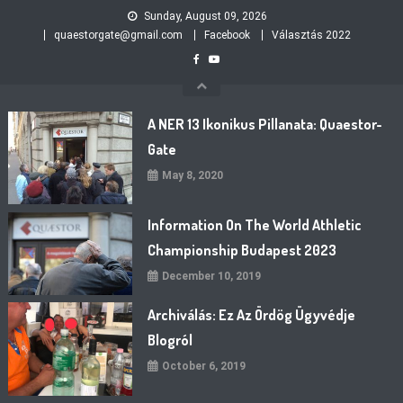
Skip
Sunday, August 09, 2026
to
quaestorgate@gmail.com
Facebook
Választás 2022
content
A NER 13 Ikonikus Pillanata: Quaestor-
Gate
May 8, 2020
Information On The World Athletic
Championship Budapest 2023
December 10, 2019
Archiválás: Ez Az Ördög Ügyvédje
Blogról
October 6, 2019