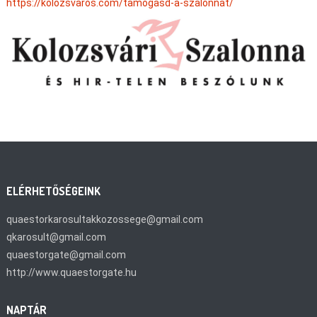
https://kolozsvaros.com/tamogasd-a-szalonnat/
ELÉRHETŐSÉGEINK
quaestorkarosultakkozossege@gmail.com
qkarosult@gmail.com
quaestorgate@gmail.com
http://www.quaestorgate.hu
NAPTÁR