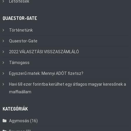
Letöltések
QUAESTOR-GATE
Történetünk
Quaestor-Gate
2022 VÁLASZTÁSI VISSZASZÁMLÁLÓ
Támogass
Egyszerű matek: Mennyi ADÓT fizetsz?
Havi 68 ezer forintba kerülhet egy átlagos magyar keresőnek a
maffiaállam
KATEGÓRIÁK
Agymosás
(16)