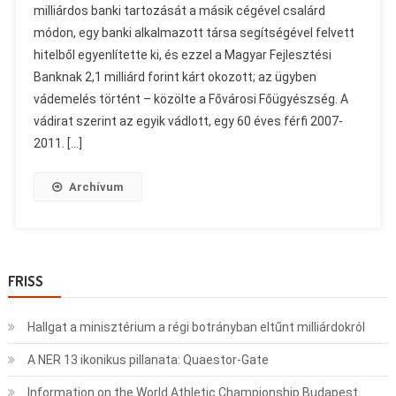
milliárdos banki tartozását a másik cégével csalárd
módon, egy banki alkalmazott társa segítségével felvett
hitelből egyenlítette ki, és ezzel a Magyar Fejlesztési
Banknak 2,1 milliárd forint kárt okozott; az ügyben
vádemelés történt – közölte a Fővárosi Főügyészség. A
vádirat szerint az egyik vádlott, egy 60 éves férfi 2007-
2011. […]
Archívum
FRISS
Hallgat a minisztérium a régi botrányban eltűnt milliárdokról
A NER 13 ikonikus pillanata: Quaestor-Gate
Information on the World Athletic Championship Budapest