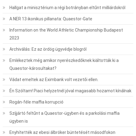
Hallgat a minisztérium a régi botrányban eltűnt milliárdokról
A NER 13 ikonikus pillanata: Quaestor-Gate
Information on the World Athletic Championship Budapest
2023
Archiválás: Ez az ördög ügyvédje blogról
Emlékeztek még amikor nyerészkedőknek kiáltották ki a
Quaestor-károsultakat?
Vádat emeltek az Eximbank volt vezetői ellen.
Én Szóltam! Piaci helyzetnél jóval magasabb hozamot kínálnak
Rogán-féle maffia korrupció
Szíjjártó feltűnt a Quaestor-ügyben és a parkolási maffia
ügyben is
Enyhítették az ebesi álbróker büntetését másodfokon