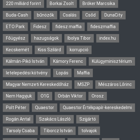
220 milliárd forint
Borkai Zsolt
Bróker Marcsika
Buda-Cash
bűnözők
Csalás
Csőd
DunaCity
ETO Park
Fidesz
fidesz maffia
fideszmaffia
Főügyész
hazugságok
Ibolya Tibor
index.hu
Kecskemét
Kiss Szilárd
korrupció
Kálmán-Pikó István
Kámory Ferenc
Külügyminisztérium
letelepedési kötvény
Lopás
Maffia
Magyar Nemzeti Kereskedőház
MSZP
Mészáros Lőrinc
Nem Hagyjuk
O1G
Orbán Viktor
Orosz
Polt Péter
Quaestor
Quaestor Értékpapír-kereskedelmi
Rogán Antal
Szakács László
Szijjártó
Tarsoly Csaba
Tiborcz István
tolvajok