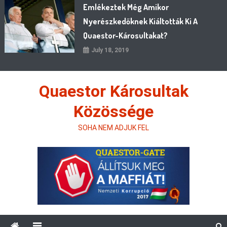
Emlékeztek Még Amikor
Nyerészkedőknek Kiáltották Ki A
Quaestor-Károsultakat?
July 18, 2019
Quaestor Károsultak
Közössége
SOHA NEM ADJUK FEL