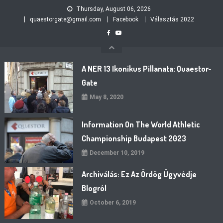
Skip
Thursday, August 06, 2026
to
quaestorgate@gmail.com
Facebook
Választás 2022
content
A NER 13 Ikonikus Pillanata: Quaestor-
Gate
May 8, 2020
Information On The World Athletic
Championship Budapest 2023
December 10, 2019
Archiválás: Ez Az Ördög Ügyvédje
Blogról
October 6, 2019