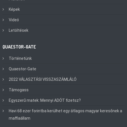
Képek
Videó
Letöltések
QUAESTOR-GATE
Történetünk
Quaestor-Gate
2022 VÁLASZTÁSI VISSZASZÁMLÁLÓ
Támogass
Egyszerű matek: Mennyi ADÓT fizetsz?
Havi 68 ezer forintba kerülhet egy átlagos magyar keresőnek a
maffiaállam