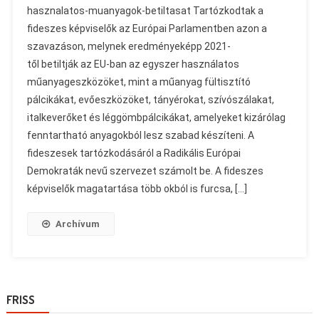
hasznalatos-muanyagok-betiltasat Tartózkodtak a
fideszes képviselők az Európai Parlamentben azon a
szavazáson, melynek eredményeképp 2021-
től betiltják az EU-ban az egyszer használatos
műanyageszközöket, mint a műanyag fültisztító
pálcikákat, evőeszközöket, tányérokat, szívószálakat,
italkeverőket és léggömbpálcikákat, amelyeket kizárólag
fenntartható anyagokból lesz szabad készíteni. A
fideszesek tartózkodásáról a Radikális Európai
Demokraták nevű szervezet számolt be. A fideszes
képviselők magatartása több okból is furcsa, […]
Archívum
FRISS