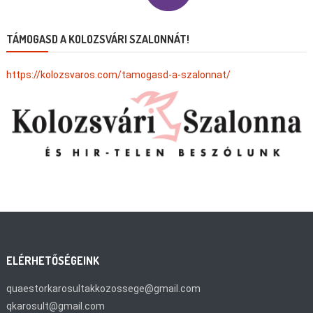
TÁMOGASD A KOLOZSVÁRI SZALONNÁT!
https://kolozsvaros.com/tamogasd-a-szalonnat/
ELÉRHETŐSÉGEINK
quaestorkarosultakkozossege@gmail.com
qkarosult@gmail.com