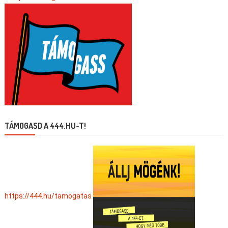
TÁMOGASD A 444.HU-T!
https://444.hu/tamogatas