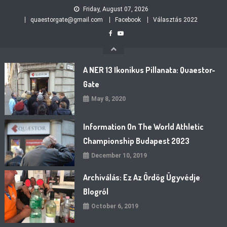
Skip
Friday, August 07, 2026
to
quaestorgate@gmail.com
Facebook
Választás 2022
content
A NER 13 Ikonikus Pillanata: Quaestor-
Gate
May 8, 2020
Information On The World Athletic
Championship Budapest 2023
December 10, 2019
Archiválás: Ez Az Ördög Ügyvédje
Blogról
October 6, 2019