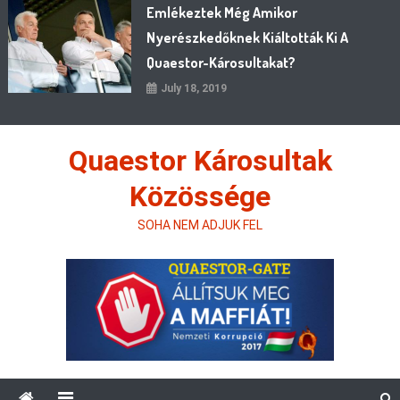
Emlékeztek Még Amikor
Nyerészkedőknek Kiáltották Ki A
Quaestor-Károsultakat?
July 18, 2019
Quaestor Károsultak
Közössége
SOHA NEM ADJUK FEL