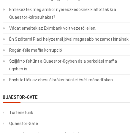
Emlékeztek még amikor nyerészkedőknek kiáltották ki a
Quaestor-károsultakat?
Vádat emeltek az Eximbank volt vezetői ellen.
Én Szóltam! Piaci helyzetnél jóval magasabb hozamot kínálnak
Rogán-féle maffia korrupció
Szíjjártó feltűnt a Quaestor-ügyben és a parkolási maffia
ügyben is
Enyhítették az ebesi álbróker büntetését másodfokon
QUAESTOR-GATE
Történetünk
Quaestor-Gate