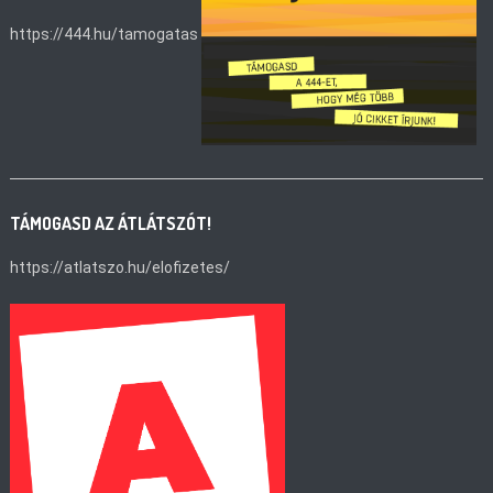
https://444.hu/tamogatas
TÁMOGASD AZ ÁTLÁTSZÓT!
https://atlatszo.hu/elofizetes/