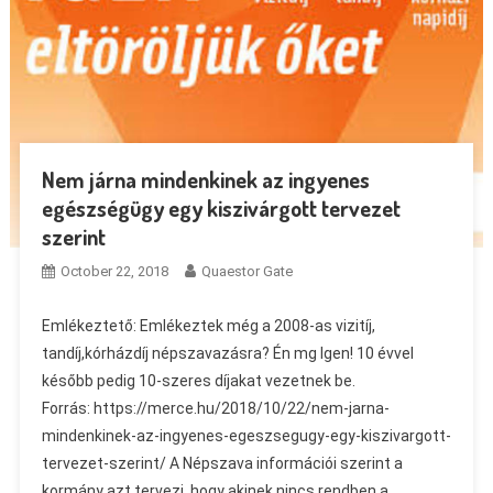
Nem járna mindenkinek az ingyenes
egészségügy egy kiszivárgott tervezet
szerint
October 22, 2018
Quaestor Gate
Emlékeztető: Emlékeztek még a 2008-as vizitíj,
tandíj,kórházdíj népszavazásra? Én mg Igen! 10 évvel
később pedig 10-szeres díjakat vezetnek be.
Forrás: https://merce.hu/2018/10/22/nem-jarna-
mindenkinek-az-ingyenes-egeszsegugy-egy-kiszivargott-
tervezet-szerint/ A Népszava információi szerint a
kormány azt tervezi, hogy akinek nincs rendben a