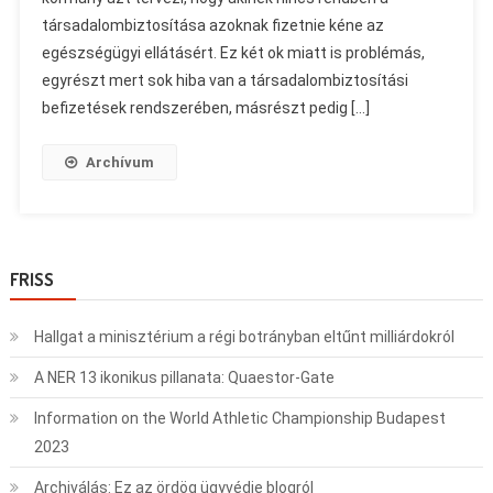
társadalombiztosítása azoknak fizetnie kéne az
egészségügyi ellátásért. Ez két ok miatt is problémás,
egyrészt mert sok hiba van a társadalombiztosítási
befizetések rendszerében, másrészt pedig […]
Archívum
FRISS
Hallgat a minisztérium a régi botrányban eltűnt milliárdokról
A NER 13 ikonikus pillanata: Quaestor-Gate
Information on the World Athletic Championship Budapest
2023
Archiválás: Ez az ördög ügyvédje blogról