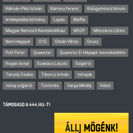
Kálmán-Pikó István
Kámory Ferenc
Külügyminisztérium
letelepedési kötvény
Lopás
Maffia
Magyar Nemzeti Kereskedőház
MSZP
Mészáros Lőrinc
Nem Hagyjuk
O1G
Orbán Viktor
Orosz
Polt Péter
Quaestor
Quaestor Értékpapír-kereskedelmi
Rogán Antal
Szakács László
Szijjártó
Tarsoly Csaba
Tiborcz István
tolvajok
tolvaj szíjjártó
Tüntetés
Varga Mihály
Videó
TÁMOGASD A 444.HU-T!