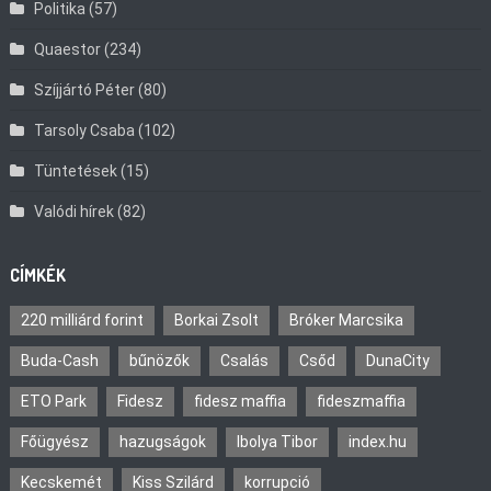
Politika
(57)
Quaestor
(234)
Szíjjártó Péter
(80)
Tarsoly Csaba
(102)
Tüntetések
(15)
Valódi hírek
(82)
CÍMKÉK
220 milliárd forint
Borkai Zsolt
Bróker Marcsika
Buda-Cash
bűnözők
Csalás
Csőd
DunaCity
ETO Park
Fidesz
fidesz maffia
fideszmaffia
Főügyész
hazugságok
Ibolya Tibor
index.hu
Kecskemét
Kiss Szilárd
korrupció