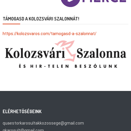
TÁMOGASD A KOLOZSVÁRI SZALONNÁT!
https://kolozsvaros.com/tamogasd-a-szalonnat/
ELÉRHETŐSÉGEINK
quaestorkarosultakkozossege@gmail.com
qkarosult@gmail.com