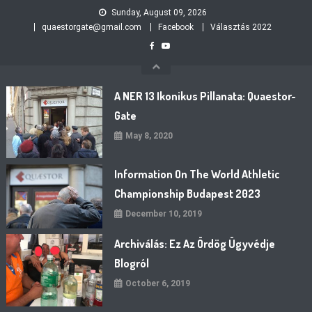
Skip
Sunday, August 09, 2026
to
quaestorgate@gmail.com
Facebook
Választás 2022
content
A NER 13 Ikonikus Pillanata: Quaestor-
Gate
May 8, 2020
Information On The World Athletic
Championship Budapest 2023
December 10, 2019
Archiválás: Ez Az Ördög Ügyvédje
Blogról
October 6, 2019