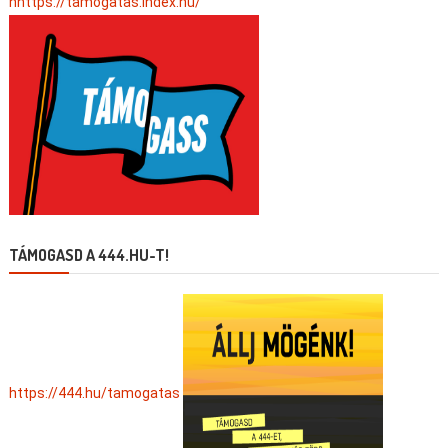
hhttps://tamogatas.index.hu/
TÁMOGASD A 444.HU-T!
https://444.hu/tamogatas