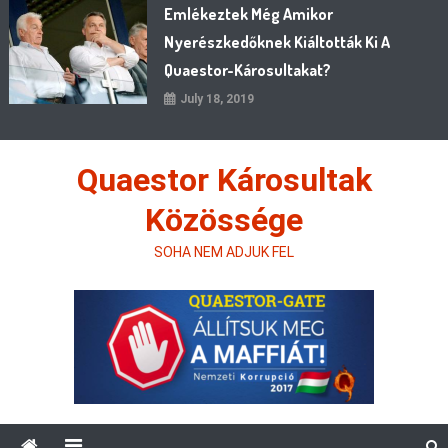
Emlékeztek Még Amikor
Nyerészkedőknek Kiáltották Ki A
Quaestor-Károsultakat?
July 18, 2019
Quaestor Károsultak
Közössége
SOHA NEM ADJUK FEL