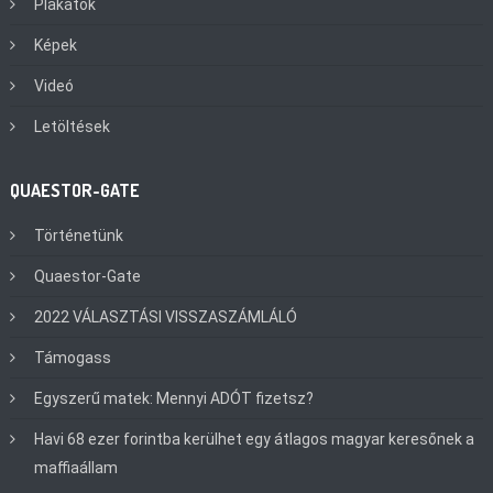
Plakátok
Képek
Videó
Letöltések
QUAESTOR-GATE
Történetünk
Quaestor-Gate
2022 VÁLASZTÁSI VISSZASZÁMLÁLÓ
Támogass
Egyszerű matek: Mennyi ADÓT fizetsz?
Havi 68 ezer forintba kerülhet egy átlagos magyar keresőnek a
maffiaállam