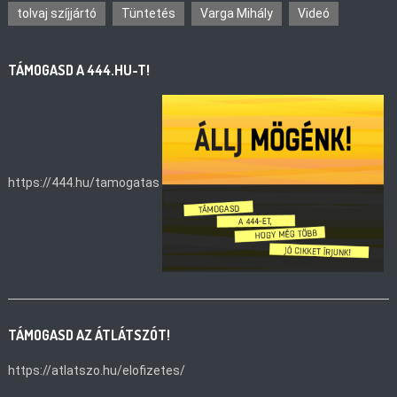
tolvaj szíjjártó
Tüntetés
Varga Mihály
Videó
TÁMOGASD A 444.HU-T!
https://444.hu/tamogatas
TÁMOGASD AZ ÁTLÁTSZÓT!
https://atlatszo.hu/elofizetes/