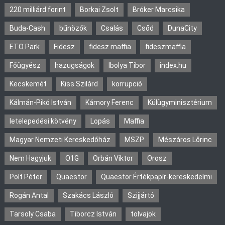
220 milliárd forint
Borkai Zsolt
Bróker Marcsika
Buda-Cash
bűnözők
Csalás
Csőd
DunaCity
ETO Park
Fidesz
fidesz maffia
fideszmaffia
Főügyész
hazugságok
Ibolya Tibor
index.hu
Kecskemét
Kiss Szilárd
korrupció
Kálmán-Pikó István
Kámory Ferenc
Külügyminisztérium
letelepedési kötvény
Lopás
Maffia
Magyar Nemzeti Kereskedőház
MSZP
Mészáros Lőrinc
Nem Hagyjuk
O1G
Orbán Viktor
Orosz
Polt Péter
Quaestor
Quaestor Értékpapír-kereskedelmi
Rogán Antal
Szakács László
Szijjártó
Tarsoly Csaba
Tiborcz István
tolvajok