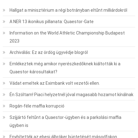
Hallgat a minisztérium a régi botrányban eltűnt milliárdokról
A NER 13 ikonikus pillanata: Quaestor-Gate
Information on the World Athletic Championship Budapest
2023
Archiválás: Ez az ördög ügyvédje blogról
Emlékeztek még amikor nyerészkedőknek kiáltották ki a
Quaestor-károsultakat?
Vádat emeltek az Eximbank volt vezetői ellen.
Én Szóltam! Piaci helyzetnél jóval magasabb hozamot kínálnak
Rogán-féle maffia korrupció
Szíjjártó feltűnt a Quaestor-ügyben és a parkolási maffia
ügyben is
Enyhítették az ebesi álbróker büntetését másodfokon