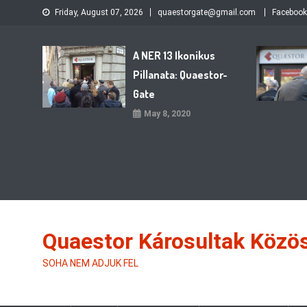
Skip
Friday, August 07, 2026
quaestorgate@gmail.com
Facebook
to
content
A NER 13 Ikonikus
Pillanata: Quaestor-
Gate
May 8, 2020
Quaestor Károsultak Közö
SOHA NEM ADJUK FEL