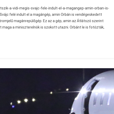
szik-a-vidi-megis-svajc-fele-indult-el-a-magangep-amin-orban-is-
Svájc felé indult el a magángép, amin Orbán is vendégeskedett
jstromjelű magánrepülőgép. Ez az a gép, amin az Átlátszó szerint
 maga a miniszterelnök is szokott utazni. Orbánt le is fotózták,