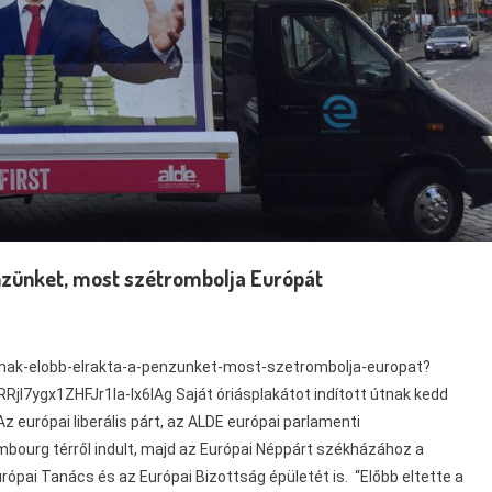
nzünket, most szétrombolja Európát
nnak-elobb-elrakta-a-penzunket-most-szetrombolja-europat?
ygx1ZHFJr1la-lx6lAg Saját óriásplakátot indított útnak kedd
z európai liberális párt, az ALDE európai parlamenti
mbourg térről indult, majd az Európai Néppárt székházához a
ópai Tanács és az Európai Bizottság épületét is. “Előbb eltette a