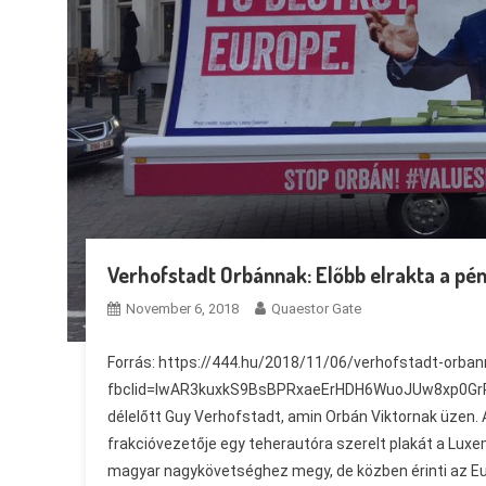
Verhofstadt Orbánnak: Előbb elrakta a pé
November 6, 2018
Quaestor Gate
Forrás: https://444.hu/2018/11/06/verhofstadt-orba
fbclid=IwAR3kuxkS9BsBPRxaeErHDH6WuoJUw8xp0GrRRjI7
délelőtt Guy Verhofstadt, amin Orbán Viktornak üzen. A
frakcióvezetője egy teherautóra szerelt plakát a Luxe
magyar nagykövetséghez megy, de közben érinti az Eur