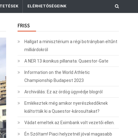
TETÉSEK
ELÉRHETŐSÉGEINK
FRISS
Hallgat a minisztérium a régi botrányban eltűnt
milliárdokról
A NER 13 ikonikus pillanata: Quaestor-Gate
Information on the World Athletic
Championship Budapest 2023
Archiválás: Ez az ördög ügyvédje blogról
Emlékeztek még amikor nyerészkedőknek
kiáltották ki a Quaestor-károsultakat?
Vádat emeltek az Eximbank volt vezetői ellen.
Én Szóltam! Piaci helyzetnél jóval magasabb