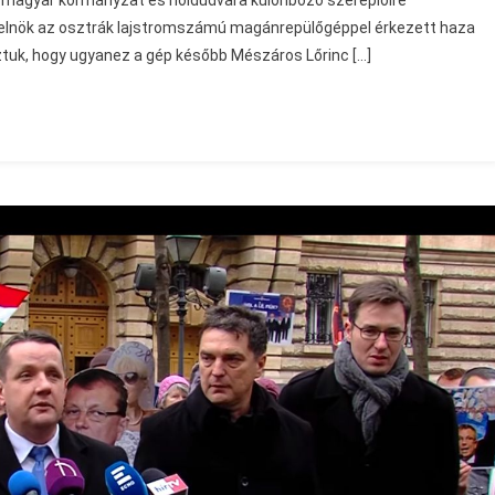
a magyar kormányzat és holdudvara különböző szereplőire
relnök az osztrák lajstromszámú magánrepülőgéppel érkezett haza
ztuk, hogy ugyanez a gép később Mészáros Lőrinc […]