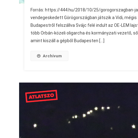
Forrás: https://444.hu/2018/10/25/gorogorszagban-jat
vendegeskedett Görögországban játszik a Vidi, mégis 
Budapestről felszállva Svájc felé indult az OE-LEM la
több Orbán-közeli oligarcha és kormányzati vezető, sőt
amint kiszáll a gépből Budapesten […]
Archívum