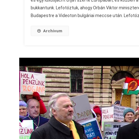
és egy luxusjacht útját szerte Európában, és közben 
bukkantunk. Lefotóztuk, ahogy Orbán Viktor miniszte
Budapestre a Videoton bulgáriai meccse után. Lefotó
Archívum