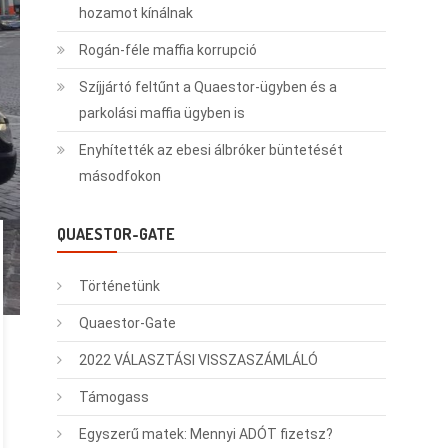
hozamot kínálnak
Rogán-féle maffia korrupció
Szíjjártó feltűnt a Quaestor-ügyben és a
parkolási maffia ügyben is
Enyhítették az ebesi álbróker büntetését
másodfokon
QUAESTOR-GATE
Történetünk
Quaestor-Gate
2022 VÁLASZTÁSI VISSZASZÁMLÁLÓ
Támogass
Egyszerű matek: Mennyi ADÓT fizetsz?