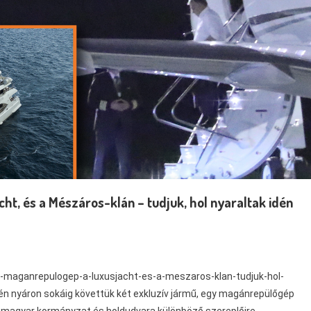
ht, és a Mészáros-klán – tudjuk, hol nyaraltak idén
-a-maganrepulogep-a-luxusjacht-es-a-meszaros-klan-tudjuk-hol-
Idén nyáron sokáig követtük két exkluzív jármű, egy magánrepülőgép