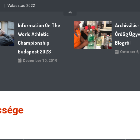
Választás 2022
Information On The
Archiválás:
World Athletic
Ördög Ügy
Championship
Blogról
Budapest 2023
October 6,
December 10, 2019
ssége