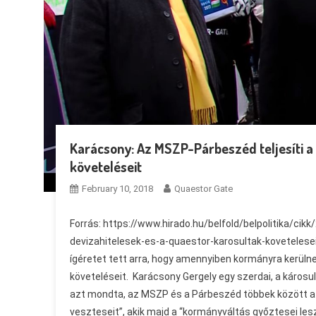
Karácsony: Az MSZP-Párbeszéd teljesíti a
követeléseit
February 10, 2018
Quaestor Gate
Forrás: https://www.hirado.hu/belfold/belpolitika/ci
devizahitelesek-es-a-quaestor-karosultak-kovetelese
ígéretet tett arra, hogy amennyiben kormányra kerülne
követeléseit. Karácsony Gergely egy szerdai, a káros
azt mondta, az MSZP és a Párbeszéd többek között azé
veszteseit”, akik majd a “kormányváltás győztesei lesz