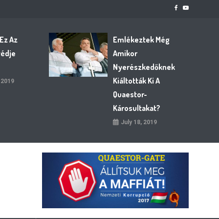
 Ez Az
Emlékeztek Még
védje
Amikor
Nyerészkedőknek
Kiáltották Ki A
 2019
Quaestor-
Károsultakat?
July 18, 2019