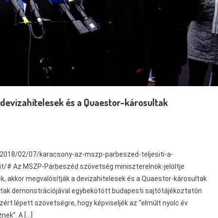
 devizahitelesek és a Quaestor-károsultak
kk/2018/02/07/karacsony-az-mszp-parbeszed-teljesiti-a-
it/# Az MSZP-Párbeszéd szövetség miniszterelnök-jelöltje
k, akkor megvalósítják a devizahitelesek és a Quaestor-károsultak
ultak demonstrációjával egybekötött budapesti sajtótájékoztatón
rt lépett szövetségre, hogy képviseljék az “elmúlt nyolc év
nek”. A […]