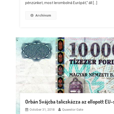
pénzünket, most lerombolná Európát,” áll […]
Archívum
Orbán Svájcba talicskázza az ellopott EU-
October 31, 2018
Quaestor Gate