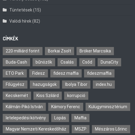
Tüntetések
(15)
Valódi hírek
(82)
CÍMKÉK
220 milliárd forint
Borkai Zsolt
Bróker Marcsika
Buda-Cash
bűnözők
Csalás
Csőd
DunaCity
ETO Park
Fidesz
fidesz maffia
fideszmaffia
Főügyész
hazugságok
Ibolya Tibor
index.hu
Kecskemét
Kiss Szilárd
korrupció
Kálmán-Pikó István
Kámory Ferenc
Külügyminisztérium
letelepedési kötvény
Lopás
Maffia
Magyar Nemzeti Kereskedőház
MSZP
Mészáros Lőrinc