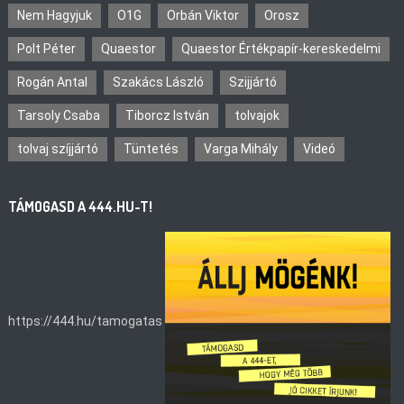
Nem Hagyjuk
O1G
Orbán Viktor
Orosz
Polt Péter
Quaestor
Quaestor Értékpapír-kereskedelmi
Rogán Antal
Szakács László
Szijjártó
Tarsoly Csaba
Tiborcz István
tolvajok
tolvaj szíjjártó
Tüntetés
Varga Mihály
Videó
TÁMOGASD A 444.HU-T!
https://444.hu/tamogatas