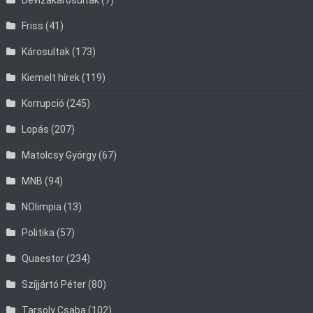
Devizakárosultak
(7)
Friss
(41)
Károsultak
(173)
Kiemelt hírek
(119)
Korrupció
(245)
Lopás
(207)
Matolcsy György
(67)
MNB
(94)
NOlimpia
(13)
Politika
(57)
Quaestor
(234)
Szíjjártó Péter
(80)
Tarsoly Csaba
(102)