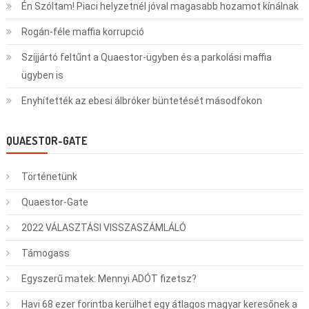
Én Szóltam! Piaci helyzetnél jóval magasabb hozamot kínálnak
Rogán-féle maffia korrupció
Szíjjártó feltűnt a Quaestor-ügyben és a parkolási maffia
ügyben is
Enyhítették az ebesi álbróker büntetését másodfokon
QUAESTOR-GATE
Történetünk
Quaestor-Gate
2022 VÁLASZTÁSI VISSZASZÁMLÁLÓ
Támogass
Egyszerű matek: Mennyi ADÓT fizetsz?
Havi 68 ezer forintba kerülhet egy átlagos magyar keresőnek a