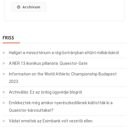
Archívum
FRISS
Hallgat a minisztérium a régi botrányban eltűnt milliárdokról
A NER 13 ikonikus pillanata: Quaestor-Gate
Information on the World Athletic Championship Budapest
2023
Archiválás: Ez az ördög ügyvédje blogról
Emlékeztek még amikor nyerészkedőknek kiáltották ki a
Quaestor-károsultakat?
Vádat emeltek az Eximbank volt vezetői ellen.