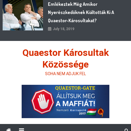
Emlékeztek Még Amikor
Nyerészkedőknek Kiáltották Ki A
Quaestor-Károsultakat?
July 18, 2019
Quaestor Károsultak
Közössége
SOHA NEM ADJUK FEL