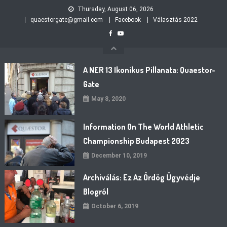
Skip
Thursday, August 06, 2026
to
quaestorgate@gmail.com
Facebook
Választás 2022
content
A NER 13 Ikonikus Pillanata: Quaestor-
Gate
May 8, 2020
Information On The World Athletic
Championship Budapest 2023
December 10, 2019
Archiválás: Ez Az Ördög Ügyvédje
Blogról
October 6, 2019