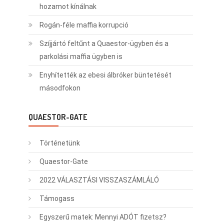
hozamot kínálnak
Rogán-féle maffia korrupció
Szíjjártó feltűnt a Quaestor-ügyben és a
parkolási maffia ügyben is
Enyhítették az ebesi álbróker büntetését
másodfokon
QUAESTOR-GATE
Történetünk
Quaestor-Gate
2022 VÁLASZTÁSI VISSZASZÁMLÁLÓ
Támogass
Egyszerű matek: Mennyi ADÓT fizetsz?