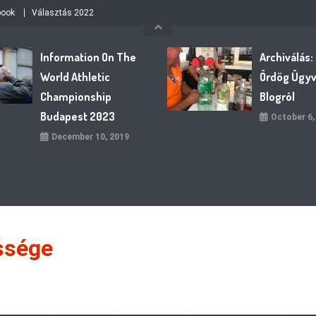
book
Választás 2022
Information On The
Archiválás:
World Athletic
Ördög Ügy
Championship
Blogról
Budapest 2023
October 6,
December 10, 2019
ssége