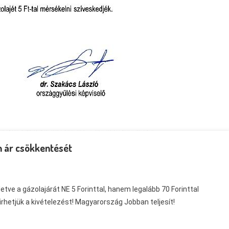
n ár csökkentését
etve a gázolajárát NE 5 Forinttal, hanem legalább 70 Forinttal
etjük a kivételezést! Magyarország Jobban teljesít!