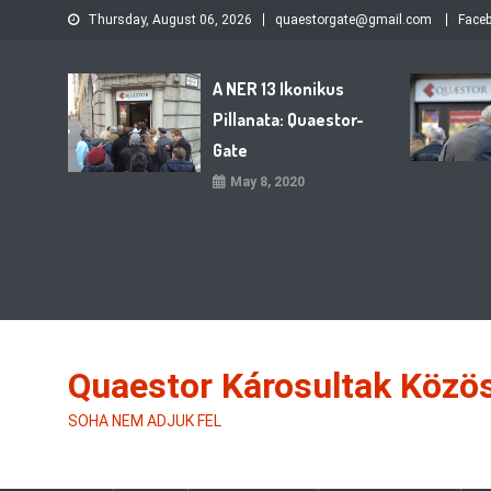
Skip
Thursday, August 06, 2026
quaestorgate@gmail.com
Face
to
content
A NER 13 Ikonikus
Pillanata: Quaestor-
Gate
May 8, 2020
Quaestor Károsultak Közö
SOHA NEM ADJUK FEL