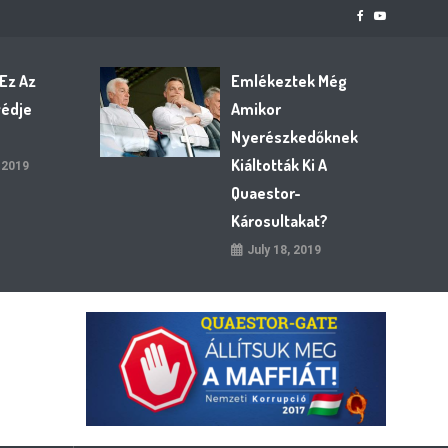
 Ez Az
Emlékeztek Még
védje
Amikor
Nyerészkedőknek
Kiáltották Ki A
 2019
Quaestor-
Károsultakat?
July 18, 2019