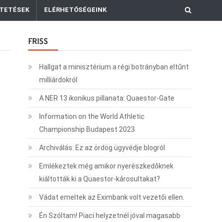
TETÉSEK
ELÉRHETŐSÉGEINK
FRISS
Hallgat a minisztérium a régi botrányban eltűnt
milliárdokról
A NER 13 ikonikus pillanata: Quaestor-Gate
Information on the World Athletic
Championship Budapest 2023
Archiválás: Ez az ördög ügyvédje blogról
Emlékeztek még amikor nyerészkedőknek
kiáltották ki a Quaestor-károsultakat?
Vádat emeltek az Eximbank volt vezetői ellen.
Én Szóltam! Piaci helyzetnél jóval magasabb