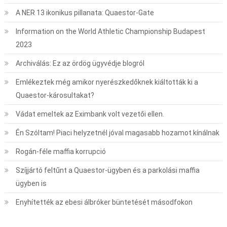
A NER 13 ikonikus pillanata: Quaestor-Gate
Information on the World Athletic Championship Budapest
2023
Archiválás: Ez az ördög ügyvédje blogról
Emlékeztek még amikor nyerészkedőknek kiáltották ki a
Quaestor-károsultakat?
Vádat emeltek az Eximbank volt vezetői ellen.
Én Szóltam! Piaci helyzetnél jóval magasabb hozamot kínálnak
Rogán-féle maffia korrupció
Szíjjártó feltűnt a Quaestor-ügyben és a parkolási maffia
ügyben is
Enyhítették az ebesi álbróker büntetését másodfokon