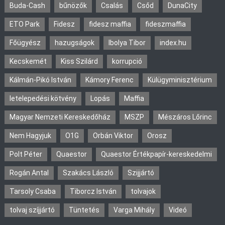
Buda-Cash
bűnözők
Csalás
Csőd
DunaCity
ETO Park
Fidesz
fidesz maffia
fideszmaffia
Főügyész
hazugságok
Ibolya Tibor
index.hu
Kecskemét
Kiss Szilárd
korrupció
Kálmán-Pikó István
Kámory Ferenc
Külügyminisztérium
letelepedési kötvény
Lopás
Maffia
Magyar Nemzeti Kereskedőház
MSZP
Mészáros Lőrinc
Nem Hagyjuk
O1G
Orbán Viktor
Orosz
Polt Péter
Quaestor
Quaestor Értékpapír-kereskedelmi
Rogán Antal
Szakács László
Szijjártó
Tarsoly Csaba
Tiborcz István
tolvajok
tolvaj szíjjártó
Tüntetés
Varga Mihály
Videó