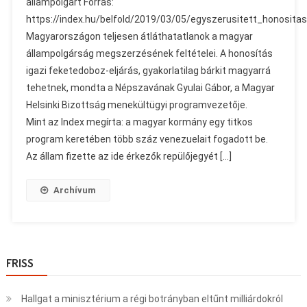
állampolgárt Forrás:
https://index.hu/belfold/2019/03/05/egyszerusitett_honosit
Magyarországon teljesen átláthatatlanok a magyar
állampolgárság megszerzésének feltételei. A honosítás
igazi feketedoboz-eljárás, gyakorlatilag bárkit magyarrá
tehetnek, mondta a Népszavának Gyulai Gábor, a Magyar
Helsinki Bizottság menekültügyi programvezetője.
Mint az Index megírta: a magyar kormány egy titkos
program keretében több száz venezuelait fogadott be.
Az állam fizette az ide érkezők repülőjegyét […]
Archívum
FRISS
Hallgat a minisztérium a régi botrányban eltűnt milliárdokról