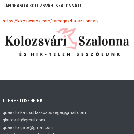
TÁMOGASD A KOLOZSVÁRI SZALONNÁT!
https://kolozsvaros.com/tamogasd-a-szalonnat/
ELÉRHETŐSÉGEINK
quaestorkarosultakkozossege@gmail.com
qkarosult@gmail.com
quaestorgate@gmail.com