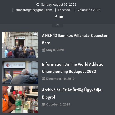
Skip
Sunday, August 09, 2026
to
quaestorgate@gmail.com
Facebook
Választás 2022
content
A NER 13 Ikonikus Pillanata: Quaestor-
Gate
May 8, 2020
Information On The World Athletic
Championship Budapest 2023
December 10, 2019
Archiválás: Ez Az Ördög Ügyvédje
Blogról
October 6, 2019