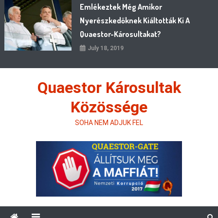
Emlékeztek Még Amikor
Nyerészkedőknek Kiáltották Ki A
Quaestor-Károsultakat?
July 18, 2019
Quaestor Károsultak
Közössége
SOHA NEM ADJUK FEL