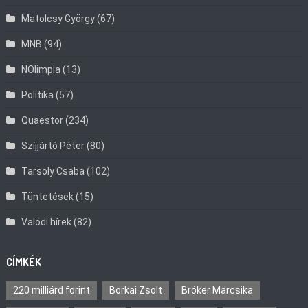
Matolcsy György
(67)
MNB
(94)
NOlimpia
(13)
Politika
(57)
Quaestor
(234)
Szíjjártó Péter
(80)
Tarsoly Csaba
(102)
Tüntetések
(15)
Valódi hírek
(82)
CÍMKÉK
220 milliárd forint
Borkai Zsolt
Bróker Marcsika