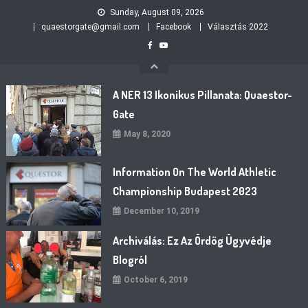
Skip
Sunday, August 09, 2026
to
quaestorgate@gmail.com
Facebook
Választás 2022
content
A NER 13 Ikonikus Pillanata: Quaestor-
Gate
May 8, 2020
Information On The World Athletic
Championship Budapest 2023
December 10, 2019
Archiválás: Ez Az Ördög Ügyvédje
Blogról
October 6, 2019