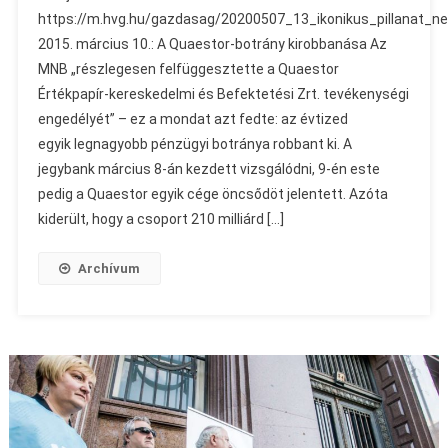
https://m.hvg.hu/gazdasag/20200507_13_ikonikus_pillanat_ne
2015. március 10.: A Quaestor-botrány kirobbanása Az
MNB „részlegesen felfüggesztette a Quaestor
Értékpapír-kereskedelmi és Befektetési Zrt. tevékenységi
engedélyét” – ez a mondat azt fedte: az évtized
egyik legnagyobb pénzügyi botránya robbant ki. A
jegybank március 8-án kezdett vizsgálódni, 9-én este
pedig a Quaestor egyik cége öncsődöt jelentett. Azóta
kiderült, hogy a csoport 210 milliárd […]
Archívum