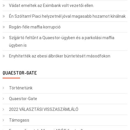
Vádat emeltek az Eximbank volt vezetői ellen.
Én Szóltam! Piaci helyzetnél jóval magasabb hozamot kínálnak
Rogán-féle maffia korrupció
Szíjjártó feltűnt a Quaestor-ügyben és a parkolási maffia
ügyben is
Enyhítették az ebesi álbróker büntetését másodfokon
QUAESTOR-GATE
Történetünk
Quaestor-Gate
2022 VÁLASZTÁSI VISSZASZÁMLÁLÓ
Támogass