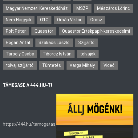
Magyar Nemzeti Kereskedőház
MSZP
Mészáros Lőrinc
Nem Hagyjuk
O1G
Orbán Viktor
Orosz
Polt Péter
Quaestor
Quaestor Értékpapír-kereskedelmi
Rogán Antal
Szakács László
Szijjártó
Tarsoly Csaba
Tiborcz István
tolvajok
tolvaj szíjjártó
Tüntetés
Varga Mihály
Videó
TÁMOGASD A 444.HU-T!
https://444.hu/tamogatas