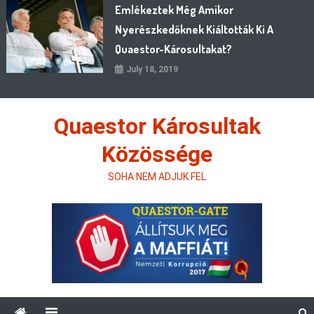
Emlékeztek Még Amikor
Nyerészkedőknek Kiáltották Ki A
Quaestor-Károsultakat?
July 18, 2019
Quaestor Károsultak
Közössége
SOHA NEM ADJUK FEL