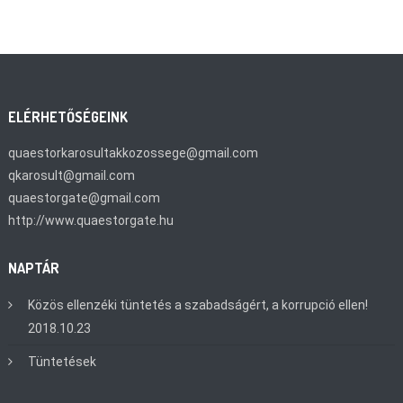
ELÉRHETŐSÉGEINK
quaestorkarosultakkozossege@gmail.com
qkarosult@gmail.com
quaestorgate@gmail.com
http://www.quaestorgate.hu
NAPTÁR
Közös ellenzéki tüntetés a szabadságért, a korrupció ellen!
2018.10.23
Tüntetések