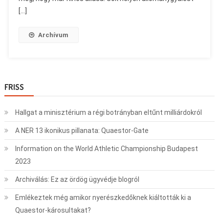
[…]
Archívum
FRISS
Hallgat a minisztérium a régi botrányban eltűnt milliárdokról
A NER 13 ikonikus pillanata: Quaestor-Gate
Information on the World Athletic Championship Budapest
2023
Archiválás: Ez az ördög ügyvédje blogról
Emlékeztek még amikor nyerészkedőknek kiáltották ki a
Quaestor-károsultakat?