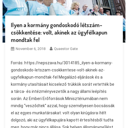
Ilyen a kormány gondoskodó létszám-
csökkentése: volt, akinek az ügyfélkapun
mondtak fel
November 6, 2018
Quaestor Gate
Forrás: https://nepszava.hu/3014185_ilyen-a-kormany-
gondoskodo-letszam-csokkentese-volt-akinek-az-
ugyfelkapun-mondtak-fel Megalázó eljárások és a
kormány utasításait kicselező trükkök sorát vetették be
a tárca- és intézményvezetők a nagy állami leépítés
során. Az Emberi Erőforrások Minisztériumában nem
mindig “vesződtek” azzal, hogy személyesen bocsássák
el az egyes munkatársakat: volt olyan kirúgásra ítélt
dolgozó, aki az ügyfélkapujára kapott értesítésből tudta
meg, hogy már nincs állása. Sok helyen állománygyűlést