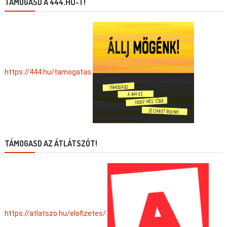
TÁMOGASD A 444.HU-T!
https://444.hu/tamogatas
TÁMOGASD AZ ÁTLÁTSZÓT!
https://atlatszo.hu/elofizetes/