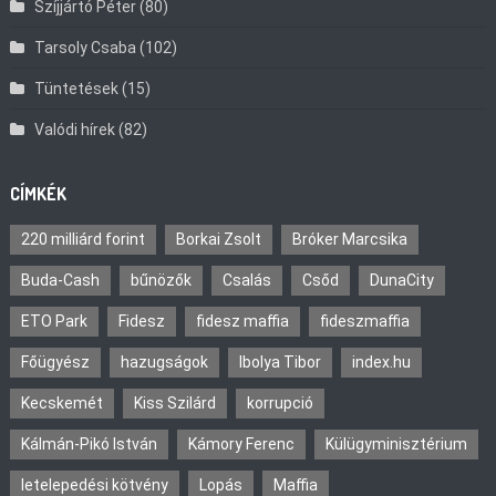
Szíjjártó Péter
(80)
Tarsoly Csaba
(102)
Tüntetések
(15)
Valódi hírek
(82)
CÍMKÉK
220 milliárd forint
Borkai Zsolt
Bróker Marcsika
Buda-Cash
bűnözők
Csalás
Csőd
DunaCity
ETO Park
Fidesz
fidesz maffia
fideszmaffia
Főügyész
hazugságok
Ibolya Tibor
index.hu
Kecskemét
Kiss Szilárd
korrupció
Kálmán-Pikó István
Kámory Ferenc
Külügyminisztérium
letelepedési kötvény
Lopás
Maffia