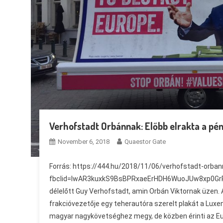
Verhofstadt Orbánnak: Előbb elrakta a pé
November 6, 2018
Quaestor Gate
Forrás: https://444.hu/2018/11/06/verhofstadt-orba
fbclid=IwAR3kuxkS9BsBPRxaeErHDH6WuoJUw8xp0GrRRjI7
délelőtt Guy Verhofstadt, amin Orbán Viktornak üzen. A
frakcióvezetője egy teherautóra szerelt plakát a Luxe
magyar nagykövetséghez megy, de közben érinti az Eur