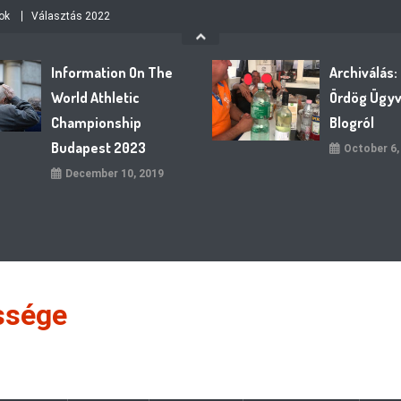
ok
Választás 2022
Information On The
Archiválás:
World Athletic
Ördög Ügy
Championship
Blogról
Budapest 2023
October 6,
December 10, 2019
ssége