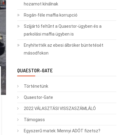
hozamot kínálnak
Rogán-féle maffia korrupció
Szíjjártó feltűnt a Quaestor-ügyben és a
parkolási maffia ügyben is
Enyhítették az ebesi álbróker büntetését
másodfokon
QUAESTOR-GATE
Történetünk
Quaestor-Gate
2022 VÁLASZTÁSI VISSZASZÁMLÁLÓ
Támogass
Egyszerű matek: Mennyi ADÓT fizetsz?