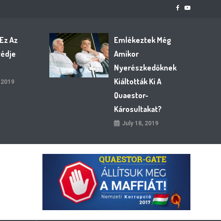
 Ez Az
Emlékeztek Még
védje
Amikor
Nyerészkedőknek
Kiáltották Ki A
 2019
Quaestor-
Károsultakat?
July 18, 2019