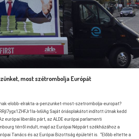
nzünket, most szétrombolja Európát
nnak-elobb-elrakta-a-penzunket-most-szetrombolja-europat?
ygx1ZHFJr1la-lx6lAg Saját óriásplakátot indított útnak kedd
z európai liberális párt, az ALDE európai parlamenti
mbourg térről indult, majd az Európai Néppárt székházához a
ópai Tanács és az Európai Bizottság épületét is. “Előbb eltette a