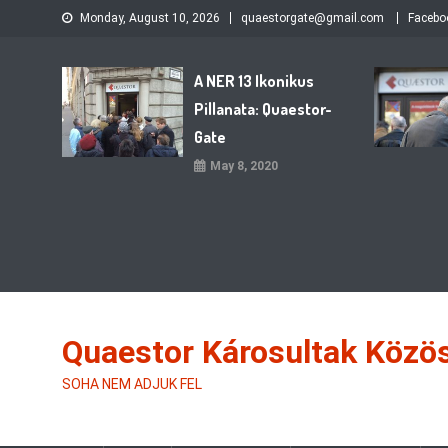
Skip
Monday, August 10, 2026
quaestorgate@gmail.com
Facebo
to
content
A NER 13 Ikonikus
Pillanata: Quaestor-
Gate
May 8, 2020
Quaestor Károsultak Közö
SOHA NEM ADJUK FEL