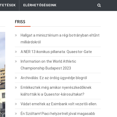
TETÉSEK
ELÉRHETŐSÉGEINK
FRISS
Hallgat a minisztérium a régi botrányban eltűnt
milliárdokról
A NER 13 ikonikus pillanata: Quaestor-Gate
Information on the World Athletic
Championship Budapest 2023
Archiválás: Ez az ördög ügyvédje blogról
Emlékeztek még amikor nyerészkedőknek
kiáltották ki a Quaestor-károsultakat?
Vádat emeltek az Eximbank volt vezetői ellen.
Én Szóltam! Piaci helyzetnél jóval magasabb