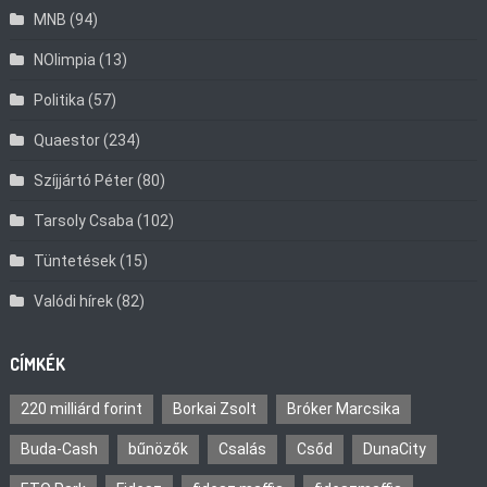
MNB
(94)
NOlimpia
(13)
Politika
(57)
Quaestor
(234)
Szíjjártó Péter
(80)
Tarsoly Csaba
(102)
Tüntetések
(15)
Valódi hírek
(82)
CÍMKÉK
220 milliárd forint
Borkai Zsolt
Bróker Marcsika
Buda-Cash
bűnözők
Csalás
Csőd
DunaCity