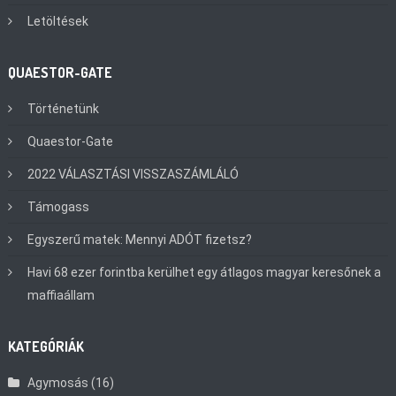
Letöltések
QUAESTOR-GATE
Történetünk
Quaestor-Gate
2022 VÁLASZTÁSI VISSZASZÁMLÁLÓ
Támogass
Egyszerű matek: Mennyi ADÓT fizetsz?
Havi 68 ezer forintba kerülhet egy átlagos magyar keresőnek a
maffiaállam
KATEGÓRIÁK
Agymosás
(16)