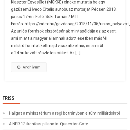
Klaszter Egyesület (MGKKE) elnöke mutatja be egy
gázüzemű Iveco Citelis autóbusz motorját Pécsen 2013.
június 17-én. Fotó: Sóki Tamás / MTI
Forrás: https://index.hu/gazdasag/2018/11/05/unios_palyazat
Az uniós források elszórásának mintapéldája az az eset,
ami miatt a magyar államnak adott esetben másfél
milliárd forintot kell majd visszafizetnie, és amiről
a 24.hu közölt részletes cikket. Az […]
Archívum
FRISS
Hallgat a minisztérium a régi botrányban eltűnt milliárdokról
A NER 13 ikonikus pillanata: Quaestor-Gate