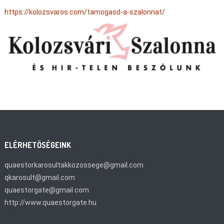
https://kolozsvaros.com/tamogasd-a-szalonnat/
ELÉRHETŐSÉGEINK
quaestorkarosultakkozossege@gmail.com
qkarosult@gmail.com
quaestorgate@gmail.com
http://www.quaestorgate.hu