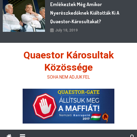
Emlékeztek Még Amikor
Nyerészkedőknek Kiáltották Ki A
Quaestor-Károsultakat?
July 18, 2019
Quaestor Károsultak
Közössége
SOHA NEM ADJUK FEL