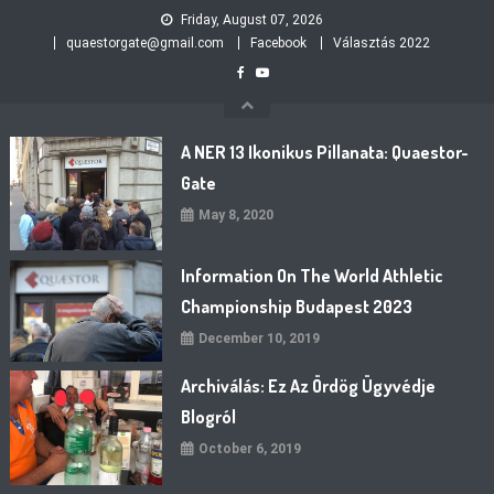
Skip
Friday, August 07, 2026
to
quaestorgate@gmail.com
Facebook
Választás 2022
content
A NER 13 Ikonikus Pillanata: Quaestor-
Gate
May 8, 2020
Information On The World Athletic
Championship Budapest 2023
December 10, 2019
Archiválás: Ez Az Ördög Ügyvédje
Blogról
October 6, 2019