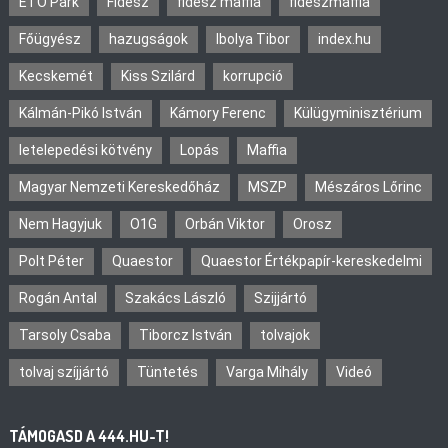
ETO Park
Fidesz
fidesz maffia
fideszmaffia
Főügyész
hazugságok
Ibolya Tibor
index.hu
Kecskemét
Kiss Szilárd
korrupció
Kálmán-Pikó István
Kámory Ferenc
Külügyminisztérium
letelepedési kötvény
Lopás
Maffia
Magyar Nemzeti Kereskedőház
MSZP
Mészáros Lőrinc
Nem Hagyjuk
O1G
Orbán Viktor
Orosz
Polt Péter
Quaestor
Quaestor Értékpapír-kereskedelmi
Rogán Antal
Szakács László
Szijjártó
Tarsoly Csaba
Tiborcz István
tolvajok
tolvaj szíjjártó
Tüntetés
Varga Mihály
Videó
TÁMOGASD A 444.HU-T!