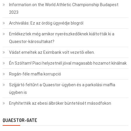
Information on the World Athletic Championship Budapest
2023
Archiválás: Ez az ördög ügyvédje blogról
Emlékeztek még amikor nyerészkedőknek kiáltották ki a
Quaestor-károsultakat?
Vádat emeltek az Eximbank volt vezetői ellen.
Én Szóltam! Piaci helyzetnél jóval magasabb hozamot kínálnak
Rogán-féle maffia korrupció
Szíjjártó feltűnt a Quaestor-ügyben és a parkolási maffia
ügyben is
Enyhítették az ebesi álbróker büntetését másodfokon
QUAESTOR-GATE